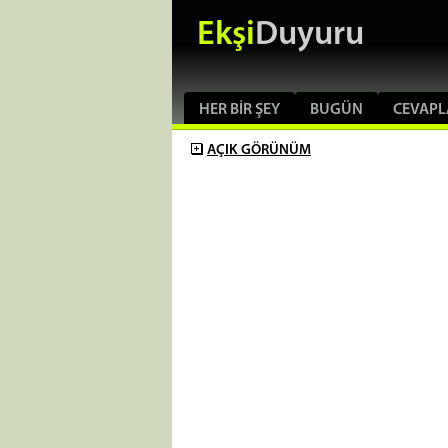
Ekşi
Duyuru
HER BIR ŞEY
BUGÜN
CEVAPL
AÇIK
GÖRÜNÜM