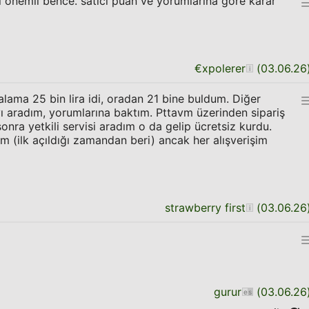
ı önemli bence. satıcı puan ve yorumlarına göre karar
€xpolerer
(
03.06.26
lama 25 bin lira idi, oradan 21 bine buldum. Diğer
yı aradım, yorumlarına baktım. Pttavm üzerinden sipariş
sonra yetkili servisi aradım o da gelip ücretsiz kurdu.
ım (ilk açıldığı zamandan beri) ancak her alışverişim
strawberry first
(
03.06.26
gurur
(
03.06.26