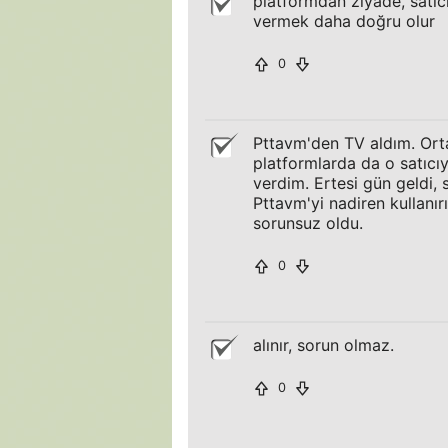
platformdan ziyade, satıc
vermek daha doğru olur
0
Pttavm'den TV aldım. Orta
platformlarda da o satıcı
verdim. Ertesi gün geldi, 
Pttavm'yi nadiren kullanır
sorunsuz oldu.
0
alınır, sorun olmaz.
0