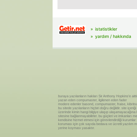
istatistikler
yardım / hakkında
buraya yazılanların hakları Sir Anthony Hopkins'e aitti
yazan eden compumaster, ilgilenen eden fader
modere edenler basond, compumaster, fraise, kibritsu
bu sitede yazılanların hiçbiri doğru değildir. site içe
üzerinde kimin hangi bilgiye ulaşıp ulaşamayacağına kar
sitesine bağlanmayabilirler. bu güçleri ve imkanları me
kendisine hizmet etmesi için görevlendirdiği kurumlar
koruması için çok sayıda bedava ve ücretli yazılım me
yerine koyması yasaktır.