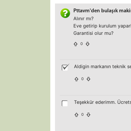
Pttavm'den bulaşık maki
Alınır mı?
Eve getirip kurulum yapar
Garantisi olur mu?
0
Aldigin markanın teknik se
0
Teşekkür ederimm. Ücrets
0