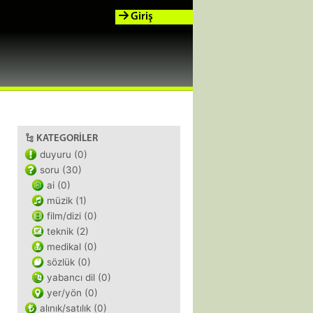
Giriş
KATEGORILER
duyuru (0)
soru (30)
ai (0)
müzik (1)
film/dizi (0)
teknik (2)
medikal (0)
sözlük (0)
yabancı dil (0)
yer/yön (0)
alınık/satılık (0)