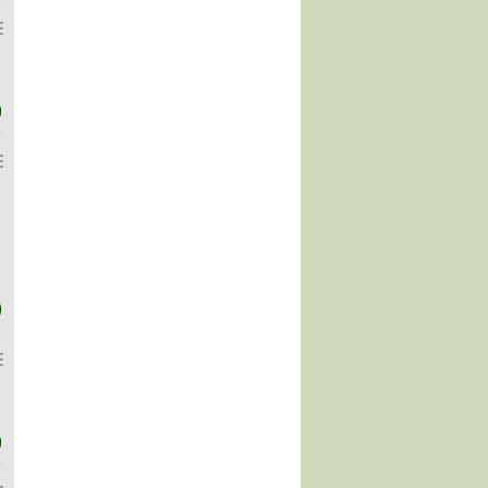
)
)
)