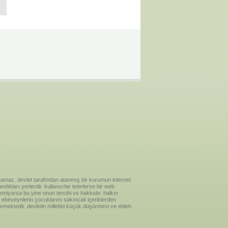
ılanamaz. devlet tarafından atanmış bir kurumun internet
ıkları yerlerdir. kullanıcılar isterlerse bir web
temiyorsa bu yine onun tercihi ve hakkıdır. halkın
ebeveynlerin çocuklarını sakıncalı içeriklerden
emektedir. devletin milletini küçük düşürmesi ve ebleh