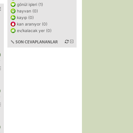
gönül işleri (1)
hayvan (0)
kayıp (0)
kan aranıyor (0)
ev/kalacak yer (0)
SON CEVAPLANANLAR
)
)
)