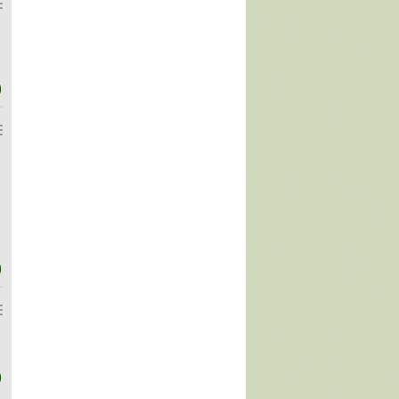
)
)
)