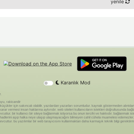
yenile
Karanlık Mod
r.
yu, rakicandir
riği küçükler için sakıncalı olabilir. yazılardan yazarları sorumludur. kaynak göstermeden alınt
ar vermesi insan haklarına aykırıdır. web siteleri kullanıcıların istekleri doğrultusunda bağland
vcuttur. bir kullanıcı bir siteye bağlanmak istiyorsa bu onun tercihi ve hakkıdır. bağlanmak is
 hadlerini aşıp halka neye ulaşıp ulaşmayacağını bilmeyen cahil cühela muamelesi edemezler. 
vcuttur. bu yazılımlar bir web tarayıcısını kullanmaktan daha karmaşık teknik bilgi gerektirm