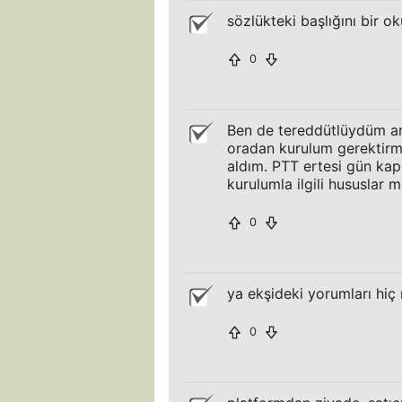
sözlükteki başlığını bir o
0
Ben de tereddütlüydüm an
oradan kurulum gerektirme
aldım. PTT ertesi gün kapı
kurulumla ilgili hususlar m
0
ya ekşideki yorumları hi
0