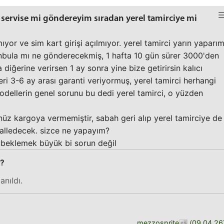
 servise mi göndereyim sıradan yerel tamirciye mi
ıyor ve sim kart girişi açılmıyor. yerel tamirci yarın yaparı
nbula mı ne gönderecekmiş, 1 hafta 10 gün sürer 3000'den
diğerine verirsen 1 ay sonra yine bize getirirsin kalıcı
ri 3-6 ay arası garanti veriyormuş, yerel tamirci herhangi
odellerin genel sorunu bu dedi yerel tamirci, o yüzden
z kargoya vermemiştir, sabah geri alıp yerel tamirciye de
halledecek. sizce ne yapayım?
 beklemek büyük bi sorun değil
n?
anıldı.
mezzosprite
(
09.04.26