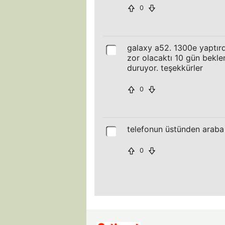
0
galaxy a52. 1300e yaptırd
zor olacaktı 10 gün beklem
duruyor. teşekkürler
0
telefonun üstünden araba
0