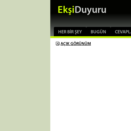
Ekşi
Duyuru
HER BIR ŞEY
BUGÜN
CEVAPL
AÇIK
GÖRÜNÜM