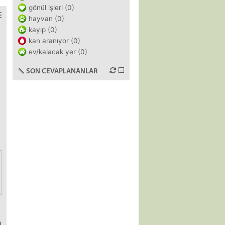
gönül işleri (0)
hayvan (0)
kayıp (0)
kan aranıyor (0)
m
ev/kalacak yer (0)
SON CEVAPLANANLAR
)