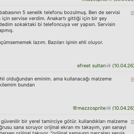
abasının 5 senelik telefonu bozulmuş. Ben de servisi
 için servise verdim. Anakartı gittiği için bir şey
dedim sokaktaki bi telefoncuya ver yapsın. Servisin
apmış.
çümsememek lazım. Bazıları işinin ehli oluyor.
efreet sultan
(
10.04.26
hli olduğundan eminim. ama kullanacağı malzeme
 ikilemim bundan
🌸
mezzosprite
(
10.04.26
, güvenilir bir yerel tamirciye götür. kullandıkları malzeme
oğrusu sana soruyor orijinal ekran mı takayım, yan sanayi
stersen orijinal takıyor. "orijinal samsung parçaları servis