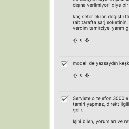
dışına verilmiyor" diye bir
kaç sefer ekran değiştirtt
(alt tarafta şarj soketini
verdim tamirciye, yarım gü
0
modeli de yazsaydın keş
0
Serviste o telefon 3000'
tamiri yapmaz, direkt ilgil
gelir.
İşini bilen, yorumları ve re