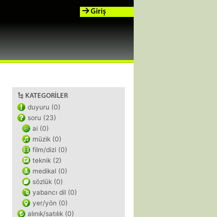
Giriş
KATEGORILER
duyuru (0)
soru (23)
ai (0)
müzik (0)
film/dizi (0)
teknik (2)
medikal (0)
sözlük (0)
yabancı dil (0)
yer/yön (0)
alınık/satılık (0)