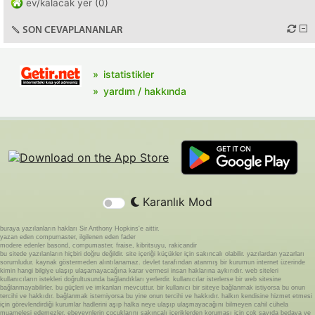
ev/kalacak yer (0)
SON CEVAPLANANLAR
istatistikler
yardım / hakkında
Karanlık Mod
buraya yazılanların hakları Sir Anthony Hopkins'e aittir.
yazan eden compumaster, ilgilenen eden fader
modere edenler basond, compumaster, fraise, kibritsuyu, rakicandir
bu sitede yazılanların hiçbiri doğru değildir. site içeriği küçükler için sakıncalı olabilir. yazılardan yazarları
sorumludur. kaynak göstermeden alıntılanamaz. devlet tarafından atanmış bir kurumun internet üzerinde
kimin hangi bilgiye ulaşıp ulaşamayacağına karar vermesi insan haklarına aykırıdır. web siteleri
kullanıcıların istekleri doğrultusunda bağlandıkları yerlerdir. kullanıcılar isterlerse bir web sitesine
bağlanmayabilirler. bu güçleri ve imkanları mevcuttur. bir kullanıcı bir siteye bağlanmak istiyorsa bu onun
tercihi ve hakkıdır. bağlanmak istemiyorsa bu yine onun tercihi ve hakkıdır. halkın kendisine hizmet etmesi
için görevlendirdiği kurumlar hadlerini aşıp halka neye ulaşıp ulaşmayacağını bilmeyen cahil cühela
muamelesi edemezler. ebeveynlerin çocuklarını sakıncalı içeriklerden koruması için çok sayıda bedava ve