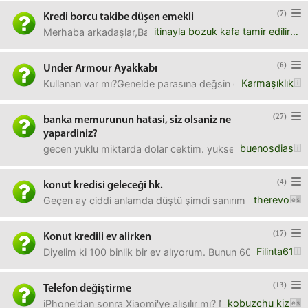
(7)
Kredi borcu takibe düşen emekli
itinayla bozuk kafa tamir edilir
Merhaba arkadaşlar,Başlıkta belirttiğim konuda bilgiye iht
(6)
Under Armour Ayakkabı
Karmaşıklık
Kullanan var mı?Genelde parasına değsin diye Nike alıyoru
(27)
banka memurunun hatasi, siz olsaniz ne
yapardiniz?
buenosdias
gecen yuklu miktarda dolar cektim. yuksek cekimlere ye
(4)
konut kredisi geleceği hk.
therevo
Geçen ay ciddi anlamda düştü şimdi sanırım tekrardan yav
(17)
Konut kredili ev alirken
Filinta61
Diyelim ki 100 binlik bir ev alıyorum. Bunun 60 binini nak
(13)
Telefon değiştirme
kobuzchu kiz
iPhone'dan sonra Xiaomi'ye alışılır mı? Ne diyorsunuz?Zava