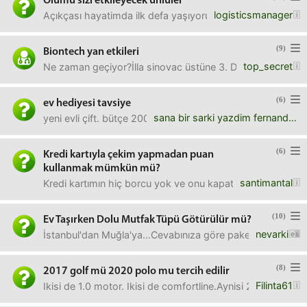
Ölümü sizi etkileyecek ünlüler
logisticsmanager
Açıkçası hayatimda ilk defa yaşıyorum ama bu hafta komed
(9)
Biontech yan etkileri
top_secret
Ne zaman geçiyor?İlla sinovac üstüne 3. Doz biontech ol d
(6)
ev hediyesi tavsiye
sana bir sarki yazdim fernando
yeni evli çift. bütçe 200tl civarı. eşya konusunda bir ek
(6)
Kredi kartıyla çekim yapmadan puan
kullanmak mümkün mü?
santimantal
Kredi kartımın hiç borcu yok ve onu kapattıracağım. Kapa
(10)
Ev Taşırken Dolu Mutfak Tüpü Götürülür mü?
nevarki
İstanbul'dan Muğla'ya...Cevabınıza göre paketleyeceğim 
(8)
2017 golf mü 2020 polo mu tercih edilir
Filinta61
Ikisi de 1.0 motor. Ikisi de comfortline.Aynisi 2018 ile 202