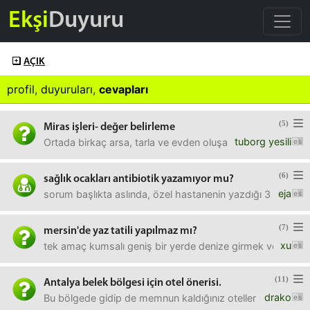
Ekşi
Duyuru
AÇIK
profil
,
duyuruları
,
cevapları
(5)
Miras işleri- değer belirleme
tuborg yesili
Ortada birkaç arsa, tarla ve evden oluşan bir miras var 
(6)
sağlık ocakları antibiotik yazamıyor mu?
eja
sorum başlıkta aslında, özel hastanenin yazdığı 3 adet bi
(7)
mersin'de yaz tatili yapılmaz mı?
xu
tek amaç kumsalı geniş bir yerde denize girmek ve güneşle
(11)
Antalya belek bölgesi için otel önerisi.
drako
Bu bölgede gidip de memnun kaldığınız oteller nedir? Bütç