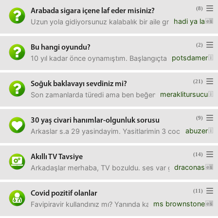
(8)
Arabada sigara içene laf eder misiniz?
hadi ya la
Uzun yola gidiyorsunuz kalabalık bir aile grubu olarak.İki 
(2)
Bu hangi oyundu?
potsdamer
10 yıl kadar önce oynamıştım. Başlangıçta çok karanlık bir
(21)
Soğuk baklavayı sevdiniz mi?
meraklitursucu
Son zamanlarda türedi ama ben beğenmedim. Deneyenler 
(9)
30 yaş civari hanımlar-olgunluk sorusu
abuzer
Arkaslar s.a 29 yasindayim. Yasitlarimin 3 cocuu var. Ben
(14)
Akıllı TV Tavsiye
draconas
Arkadaşlar merhaba, TV bozuldu. ses var görüntü yok. ser
(11)
Covid pozitif olanlar
ms brownstone
Favipiravir kullandınız mı? Yanında kan sulandırıcı herhang