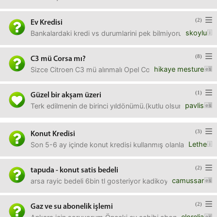
(2)
Ev Kredisi
skoylu
Bankalardaki kredi vs durumlarini pek bilmiyorum nasıl kr
(8)
C3 mü Corsa mı?
hikaye mesture
Sizce Citroen C3 mü alınmalı Opel Corsa mı?
(1)
Güzel bir akşam üzeri
pavlis
Terk edilmenin de birinci yıldönümü.(kutlu olsun!)Nelerl
(3)
Konut Kredisi
Lethe
Son 5-6 ay içinde konut kredisi kullanmış olanlara (veya 
(2)
tapuda - konut satis bedeli
camussar
arsa rayic bedeli 6bin tl gosteriyor kadikoy belediyesi. 
(2)
Gaz ve su abonelik işlemi
elorelia