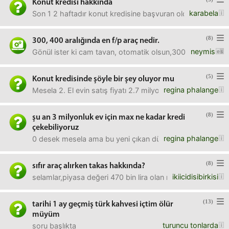
Konut kredisi hakkında
karabela
Son 1 2 haftadır konut kredisine başvuran oldu mu hangi ba
(8)
300, 400 aralığında en f/p araç nedir.
neymis
Gönül ister ki cam tavan, otomatik olsun,300, 400 aralığı
(5)
Konut kredisinde şöyle bir şey oluyor mu
regina phalange
Mesela 2. El evin satış fiyatı 2.7 milyon ama expertiz değ
(8)
şu an 3 milyonluk ev için max ne kadar kredi
çekebiliyoruz
regina phalange
0 desek mesela ama bu yeni çıkan düşük krediyi kullandır
(8)
sıfır araç alırken takas hakkında?
ikiicidisibirkisi
selamlar,piyasa değeri 470 bin lira olan mevcut araca takas i
(13)
tarihi 1 ay geçmiş türk kahvesi içtim ölür
müyüm
turuncu tonlarda
soru başlıkta