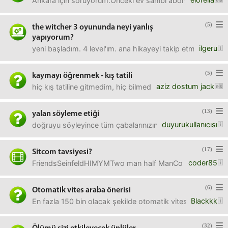
Ankara için soruyorum.Önceki ev sahibi aboneliklerini ip
(5)
the witcher 3 oyununda neyi yanlış
yapıyorum?
ilgeru
yeni başladım. 4 level'ım. ana hikayeyi takip etmeye çalı
(5)
kaymayı öğrenmek - kış tatili
aziz dostum jack
hiç kış tatiline gitmedim, hiç bilmeden gidip biraz öğrenip 
(13)
yalan söyleme etiği
duyurukullanıcısı
doğruyu söyleyince tüm çabalarınızın yok olacağı yalan sö
(17)
Sitcom tavsiyesi?
coder85
FriendsSeinfeldHIMYMTwo man half ManCouplingBunlar dışın
(6)
Otomatik vites araba önerisi
Blackkk
En fazla 150 bin olacak şekilde otomatik vites araba al
(32)