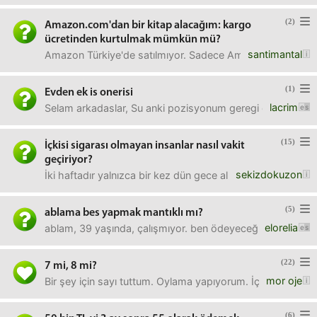
(2)
Amazon.com'dan bir kitap alacağım: kargo
ücretinden kurtulmak mümkün mü?
santimantal
Amazon Türkiye'de satılmıyor. Sadece Amazon.com'da var.Ka
(1)
Evden ek is onerisi
lacrim
Selam arkadaslar, Su anki pozisyonum geregi gun icinde bir
(15)
İçkisi sigarası olmayan insanlar nasıl vakit
geçiriyor?
sekizdokuzon
İki haftadır yalnızca bir kez dün gece alkol aldım ama san
(5)
ablama bes yapmak mantıklı mı?
elorelia
ablam, 39 yaşında, çalışmıyor. ben ödeyeceğim için düşük
(22)
7 mi, 8 mi?
mor oje
Bir şey için sayı tuttum. Oylama yapıyorum. İçinizden geçen
(6)