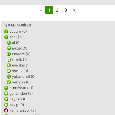
«
1
2
3
»
KATEGORILER
duyuru (0)
soru (23)
ai (0)
müzik (0)
film/dizi (0)
teknik (1)
medikal (1)
sözlük (0)
yabancı dil (0)
yer/yön (0)
alınık/satılık (1)
gönül işleri (0)
hayvan (0)
kayıp (0)
kan aranıyor (0)