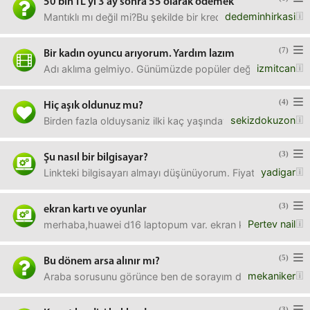
50 bin TL yi 3 ay sonra 55 olarak ödemek
dedeminhirkasi
Mantıklı mı değil mi?Bu şekilde bir kredi tarzi bir ödemeye 
(7)
Bir kadın oyuncu arıyorum. Yardım lazım
izmitcan
Adı aklıma gelmiyo. Günümüzde popüler değil, bi 10-15 yı
(4)
Hiç aşık oldunuz mu?
sekizdokuzon
Birden fazla olduysaniz ilki kaç yaşındaydı?Nasıl bir şeydi
(3)
Şu nasıl bir bilgisayar?
yadigar
Linkteki bilgisayarı almayı düşünüyorum. Fiyatı nasıl sizc
(3)
ekran kartı ve oyunlar
Pertev nail
merhaba,huawei d16 laptopum var. ekran kartı Intel Iris® 
(5)
Bu dönem arsa alınır mı?
mekaniker
Araba sorusunu görünce ben de sorayım dedim. İnternete dü
(3)