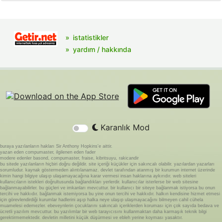
istatistikler
yardım / hakkında
Karanlık Mod
buraya yazılanların hakları Sir Anthony Hopkins'e aittir.
yazan eden compumaster, ilgilenen eden fader
modere edenler basond, compumaster, fraise, kibritsuyu, rakicandir
bu sitede yazılanların hiçbiri doğru değildir. site içeriği küçükler için sakıncalı olabilir. yazılardan yazarları
sorumludur. kaynak göstermeden alıntılanamaz. devlet tarafından atanmış bir kurumun internet üzerinde
kimin hangi bilgiye ulaşıp ulaşamayacağına karar vermesi insan haklarına aykırıdır. web siteleri
kullanıcıların istekleri doğrultusunda bağlandıkları yerlerdir. kullanıcılar isterlerse bir web sitesine
bağlanmayabilirler. bu güçleri ve imkanları mevcuttur. bir kullanıcı bir siteye bağlanmak istiyorsa bu onun
tercihi ve hakkıdır. bağlanmak istemiyorsa bu yine onun tercihi ve hakkıdır. halkın kendisine hizmet etmesi
için görevlendirdiği kurumlar hadlerini aşıp halka neye ulaşıp ulaşmayacağını bilmeyen cahil cühela
muamelesi edemezler. ebeveynlerin çocuklarını sakıncalı içeriklerden koruması için çok sayıda bedava ve
ücretli yazılım mevcuttur. bu yazılımlar bir web tarayıcısını kullanmaktan daha karmaşık teknik bilgi
gerektirmemektedir. devletin milletini küçük düşürmesi ve ebleh yerine koyması yasaktır.