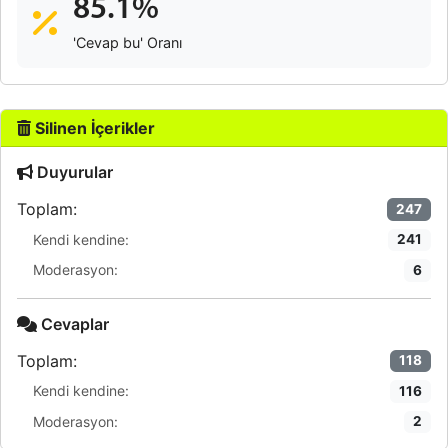
85.1%
'Cevap bu' Oranı
Silinen İçerikler
Duyurular
Toplam:
247
Kendi kendine:
241
Moderasyon:
6
Cevaplar
Toplam:
118
Kendi kendine:
116
Moderasyon:
2