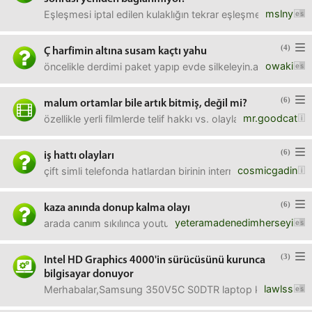
mslny
Eşleşmesi iptal edilen kulaklığın tekrar eşleşmesi için ne
(4)
Ç harfimin altına susam kaçtı yahu
owaki
öncelikle derdimi paket yapıp evde silkeleyin.az önce bur
(6)
malum ortamlar bile artık bitmiş, değil mi?
mr.goodcat
özellikle yerli filmlerde telif hakkı vs. olaylarından dolay
(6)
iş hattı olayları
cosmicgadin
çift simli telefonda hatlardan birinin internet paketli diğe
(6)
kaza anında donup kalma olayı
yeteramadenedimherseyi
arada canım sıkılınca youtube'da açıp kaza videoları filan i
(3)
Intel HD Graphics 4000'in sürücüsünü kurunca
bilgisayar donuyor
lawlss
Merhabalar,Samsung 350V5C S0DTR laptop kullanıyorum. Geç