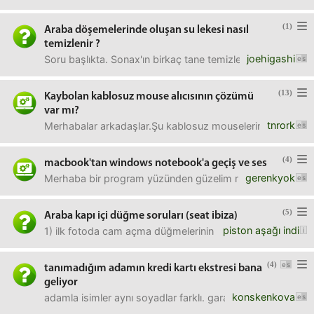
(1)
Araba döşemelerinde oluşan su lekesi nasıl
temizlenir ?
joehigashi
Soru başlıkta. Sonax'ın birkaç tane temizleme ürününü aldı
(13)
Kaybolan kablosuz mouse alıcısının çözümü
var mı?
tnrork
Merhabalar arkadaşlar.Şu kablosuz mouselerin usb alıcıla
(4)
macbook'tan windows notebook'a geçiş ve ses
gerenkyok
Merhaba bir program yüzünden güzelim macbook air'imi bırak
(5)
Araba kapı içi düğme soruları (seat ibiza)
piston aşağı indi
1) ilk fotoda cam açma düğmelerinin arasındaki tuş nedir
(4)
tanımadığım adamın kredi kartı ekstresi bana
geliyor
konskenkova
adamla isimler aynı soyadlar farklı. garanti bankasından 