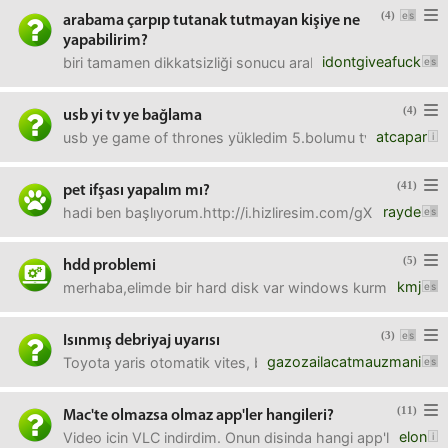
(4)
arabama çarpıp tutanak tutmayan kişiye ne
yapabilirim?
idontgiveafuck
biri tamamen dikkatsizliği sonucu arabama çarptı. hasarı ka
(4)
usb yi tv ye bağlama
atcapar
usb ye game of thrones yükledim 5.bolumu tv açıyor video
(41)
pet ifşası yapalım mı?
rayde
hadi ben başlıyorum.http://i.hizliresim.com/gXR3dQ.jpg
(5)
hdd problemi
kmj
merhaba,elimde bir hard disk var windows kurmaya çalıştığ
(3)
Isınmış debriyaj uyarısı
gazozailacatmauzmani
Toyota yaris otomatik vites, bu hatayı aldık. Yaklaşık 1 s
(11)
Mac'te olmazsa olmaz app'ler hangileri?
elon
Video icin VLC indirdim. Onun disinda hangi app'leri oneri