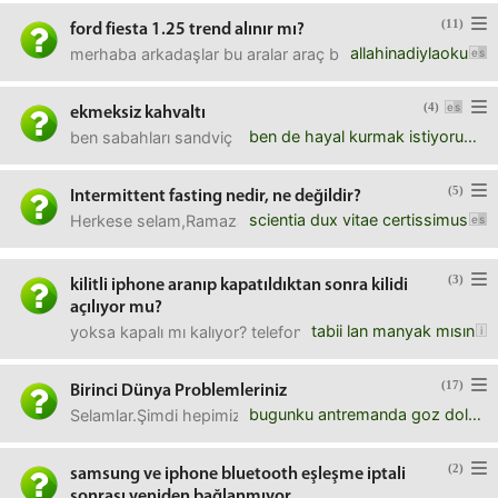
(11)
ford fiesta 1.25 trend alınır mı?
allahinadiylaoku
merhaba arkadaşlar bu aralar araç bakıyorum ve tanıdıktan 20
(4)
ekmeksiz kahvaltı
ben de hayal kurmak istiyorum
ben sabahları sandviç hazırlayıp ofiste yemeyi seviyorum.
(5)
Intermittent fasting nedir, ne değildir?
scientia dux vitae certissimus
Herkese selam,Ramazandan sonra Intermittent fasting denem
(3)
kilitli iphone aranıp kapatıldıktan sonra kilidi
açılıyor mu?
tabii lan manyak mısın
yoksa kapalı mı kalıyor? telefonu servise verdim de şimdi ar
(17)
Birinci Dünya Problemleriniz
bugunku antremanda goz dolduran futbolcu
Selamlar.Şimdi hepimizin böyle Afrika’da açlıktan ölen bir 
(2)
samsung ve iphone bluetooth eşleşme iptali
sonrası yeniden bağlanmıyor.