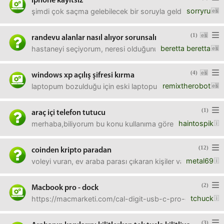
iphone kayıtsız
sorryru
şimdi çok saçma gelebilecek bir soruyla geldim.yurtdışından
(1)
randevu alanlar nasıl alıyor sorunsalı
beretta beretta
hastaneyi seçiyorum, neresi olduğunu seçiyorum, 10-15 tane
(4)
windows xp açılış şifresi kırma
remixtherobot
laptopum bozulduğu için eski laptopumu kullanmak istedim
(1)
araç içi telefon tutucu
haintospik
merhaba,biliyorum bu konu kullanıma göre değişir ama ben
(12)
coinden kripto paradan
metal69
voleyi vuran, ev araba parası çıkaran kişiler var mı etra
(2)
Macbook pro - dock
tchuck
https://macmarketi.com/cal-digit-usb-c-pro-dock.htmlşun
(3)