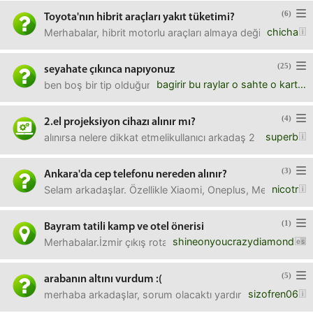
(6)
Toyota'nın hibrit araçları yakıt tüketimi?
chicha
Merhabalar, hibrit motorlu araçları almaya değiyor mu? Fabr
(25)
seyahate çıkınca napıyonuz
bagirir bu raylar o sahte o kart duzene
ben boş bir tip olduğum için sanırım bazen sıkılıyorum bu 
(4)
2.el projeksiyon cihazı alınır mı?
superb
alınırsa nelere dikkat etmelikullanıcı arkadaş 2 saat kulla
(3)
Ankara'da cep telefonu nereden alınır?
nicotr
Selam arkadaşlar. Özellikle Xiaomi, Oneplus, Meizu vb. mark
(1)
Bayram tatili kamp ve otel önerisi
shineonyoucrazydiamond
Merhabalar.İzmir çıkış rotamız, kamping alanı olarak öne
(5)
arabanın altını vurdum :(
sizofren06
merhaba arkadaşlar, sorum olacaktı yardımcı olursanız sevi