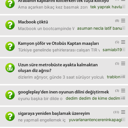
Arabanın kapılarını kilitlerken tek tuşla kilitliyo
tek yaprak havlu
Ama açarken bikaç kez basmak zorunda kalıyorum. İlk sefer
(8)
Macbook çöktü
asuman necla latif banu
Macbook un bootcampinde Windows 10 yüklemişti arkadaşı
(5)
Kamyon şöför ve Otobüs Kaptan maaşları
samiabi19
Türkiye genelinde şehirlerarası calışan TIR ve Otobüs Şöf
(5)
Uzun süre metrobüste ayakta kalmaktan
oluşan diz ağrısı?
trablon
dizlerim ağrıyor, günde 3 saat sürüyor yolculuk ve yer de 
(3)
googleplay'den inen oyunun dilini değiştirmek
dedim dedim de kime dedim
oyunu başka bir dilde oynamak istiyorum. nasıl yapabiliri
(11)
sigaraya yeniden başlamak üzereyim
yuvarlanantencereninkapagi
ne yapmali engellemek için? bu konuda ne söyleyebilirsini