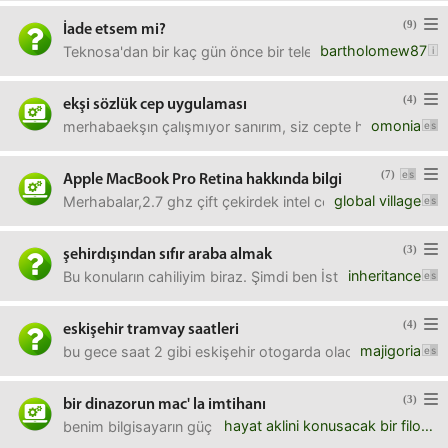
(9)
İade etsem mi?
bartholomew87
Teknosa'dan bir kaç gün önce bir telefon aldım. Ancak ş
(4)
ekşi sözlük cep uygulaması
omonia
merhabaekşın çalışmıyor sanırım, siz cepte hangisini kullanı
(7)
Apple MacBook Pro Retina hakkında bilgi
global village
Merhabalar,2.7 ghz çift çekirdek intel core i5 işlemciye s
(3)
şehirdışından sıfır araba almak
inheritance
Bu konuların cahiliyim biraz. Şimdi ben İstanbul'dayım, ika
(4)
eskişehir tramvay saatleri
majigoria
bu gece saat 2 gibi eskişehir otogarda olacağım. çarşı tara
(3)
bir dinazorun mac' la imtihanı
hayat aklini konusacak bir filozof uret
benim bilgisayarın güç kaynağı dumanlar çıkararak yandı, 