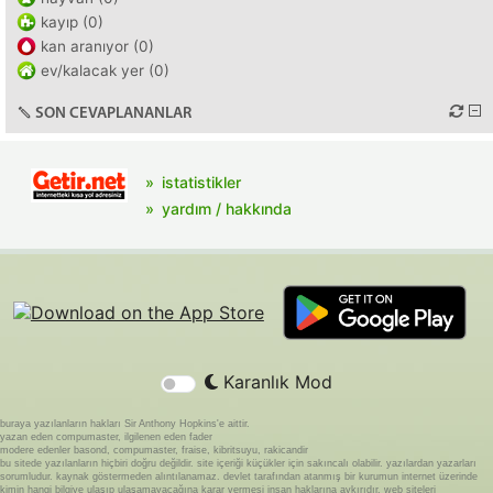
kayıp (0)
kan aranıyor (0)
ev/kalacak yer (0)
SON CEVAPLANANLAR
istatistikler
yardım / hakkında
Karanlık Mod
buraya yazılanların hakları Sir Anthony Hopkins'e aittir.
yazan eden compumaster, ilgilenen eden fader
modere edenler basond, compumaster, fraise, kibritsuyu, rakicandir
bu sitede yazılanların hiçbiri doğru değildir. site içeriği küçükler için sakıncalı olabilir. yazılardan yazarları
sorumludur. kaynak göstermeden alıntılanamaz. devlet tarafından atanmış bir kurumun internet üzerinde
kimin hangi bilgiye ulaşıp ulaşamayacağına karar vermesi insan haklarına aykırıdır. web siteleri