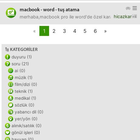
(8)
macbook - word - tuş atama
hicazkar
merhaba,macbook pro ile word'de özel karakterlere tuş at
«
1
2
3
4
5
6
»
KATEGORILER
duyuru (1)
soru (21)
ai (0)
müzik (1)
film/dizi (0)
teknik (1)
medikal (1)
sözlük (0)
yabancı dil (0)
yer/yön (0)
alınık/satılık (0)
gönül işleri (0)
hayvan (0)