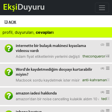
Ekşi
Duyuru
AÇIK
profil
,
duyuruları
,
cevapları
(2)
internette bir bulaşık makinesi kıyaslama
videosu vardı
theconqueror
Adam fiyat etiketlerinin yerlerini değiştiriyordu ama asl
(4)
Word'de kaydetmediğim dosyayı kurtarabilir
miyim?
anti-kahraman
Macbook sordu kaydetmek ister misin diye. ben de hayır d
(4)
amazon iadesi hakkında
ted
amazon'dan bir noise cancelling kulaklık aldım 10 gün önce
(3)