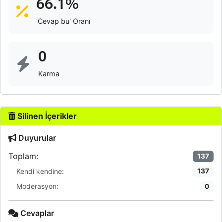
66.1%
'Cevap bu' Oranı
0
Karma
Silinen İçerikler
Duyurular
Toplam:
137
Kendi kendine:
137
Moderasyon:
0
Cevaplar