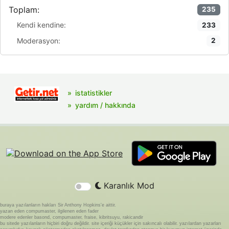
Toplam:
235
Kendi kendine:
233
Moderasyon:
2
istatistikler
yardım / hakkında
Karanlık Mod
buraya yazılanların hakları Sir Anthony Hopkins'e aittir.
yazan eden compumaster, ilgilenen eden fader
modere edenler basond, compumaster, fraise, kibritsuyu, rakicandir
bu sitede yazılanların hiçbiri doğru değildir. site içeriği küçükler için sakıncalı olabilir. yazılardan yazarları