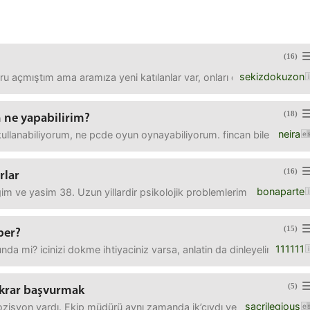
(16)
sekizdokuzon
ru açmıştım ama aramıza yeni katılanlar var, onları da tanıyalım. Da
(18)
n ne yapabilirim?
neira
kullanabiliyorum, ne pcde oyun oynayabiliyorum. fincan bile tutamıyor
(16)
rlar
bonaparte
 ve yasim 38. Uzun yillardir psikolojik problemlerim bulunuyor ve ma
(15)
ber?
111111
nda mi? icinizi dokme ihtiyaciniz varsa, anlatin da dinleyelim.
(5)
ekrar başvurmak
sacrilegious
zisyon vardı. Ekip müdürü aynı zamanda ik’cıydı ve mülakatı direkt on