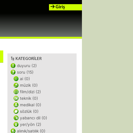
Giriş
KATEGORILER
duyuru (2)
soru (15)
ai (0)
müzik (0)
film/dizi (2)
teknik (0)
medikal (0)
sözlük (0)
yabancı dil (0)
yer/yön (2)
alınık/satılık (0)