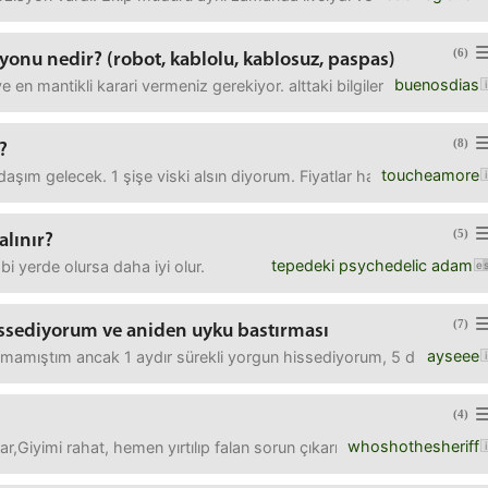
(6)
onu nedir? (robot, kablolu, kablosuz, paspas)
buenosdias
e en mantikli karari vermeniz gerekiyor. alttaki bilgilere gore ne ali
(8)
?
toucheamore
aşım gelecek. 1 şişe viski alsın diyorum. Fiyatlar hakkında bilgisi ol
(5)
alınır?
tepedeki psychedelic adam
bi yerde olursa daha iyi olur.
(7)
issediyorum ve aniden uyku bastırması
ayseee
mamıştım ancak 1 aydır sürekli yorgun hissediyorum, 5 dk.'lık bir 
(4)
whoshothesheriff
,Giyimi rahat, hemen yırtılıp falan sorun çıkarmayacak bir kışlık b