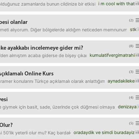
i m cool with that
olduğunuz zamanlarda bunun cildinize bir etkisi oluyor mu?Yaş ve cins
(2)
besi olanlar
stk
zmeti alıyorum. Diğer bölgelerde aldığım neticeden memnunum yalnız k
(8)
ike ayakkabı incelemeye gider mi?
kumulatifvergimatrahi
’den almıştım acaba giderse de bişey çıkar mı?
(3)
Açıklamalı Online Kurs
aynadakileke
 gramer konularını Türkçe açıklamalı olarak anlattığım online kurs
(4)
yesi
denizaya
ne giymek için basit, sade, üzerinde çok düğmesi olmayan, ekranın
(5)
 Olur?
oradaydik ve simdi buradayiz
 50'lik yeterli olur mu? Kaç bardak çıkar? Ve en iyi ne ile karıştırarak