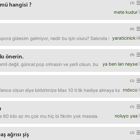
(3)
ümü hangisi ?
mete kudur
(6)
yaraticinick
spora gidesim gelmiyor, nedir bu işin oluru? Salonda bazı kadınlar
(9)
kı önerin.
ya ben lan neyse
emli değil. güncel pop olmasın ve yerli olsun. bu çok hoşuma git
(2)
rndxco
nce olsun diye birbirimize Max 10 tl lik hediye almaya karar verdik. 
(5)
ı
noluyo yaa
e 60 kilo az mı çok mu hiç bi fikrim yok mesela.
(2)
ş ağrısı şiş