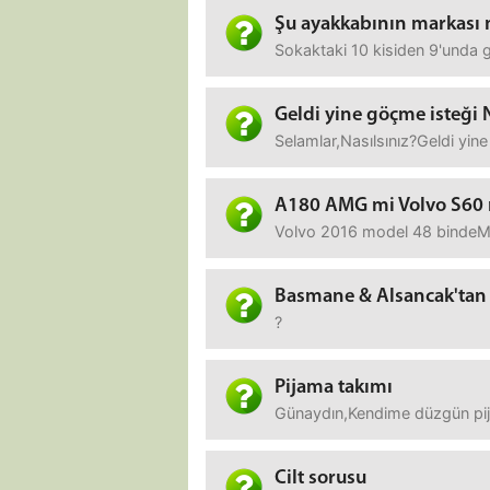
Şu ayakkabının markası 
Sokaktaki 10 kisiden 9'un
Geldi yine göçme isteği
Selamlar,Nasılsınız?Geldi yi
A180 AMG mi Volvo S60
Volvo 2016 model 48 bindeMer
Basmane & Alsancak'tan 
?
Pijama takımı
Günaydın,Kendime düzgün pija
Cilt sorusu