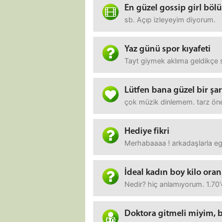
En güzel gossip girl böl
sb. Açıp izleyeyim diyorum.
Yaz günü spor kıyafeti
Tayt giymek aklıma geldikçe 
Lütfen bana güzel bir şar
çok müzik dinlemem. tarz ön
Hediye fikri
Merhabaaaa ! arkadaşlarla egle
İdeal kadın boy kilo oran
Nedir? hiç anlamıyorum. 1.70'
Doktora gitmeli miyim, ba