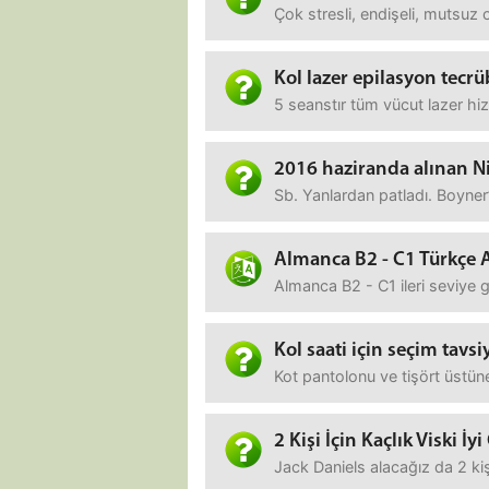
Çok stresli, endişeli, mutsuz 
Kol lazer epilasyon tecrü
5 seanstır tüm vücut lazer hi
2016 haziranda alınan N
Sb. Yanlardan patladı. Boyner
Almanca B2 - C1 Türkçe 
Almanca B2 - C1 ileri seviye
Kol saati için seçim tavsi
Kot pantolonu ve tişört üstü
2 Kişi İçin Kaçlık Viski İyi
Jack Daniels alacağız da 2 kişi