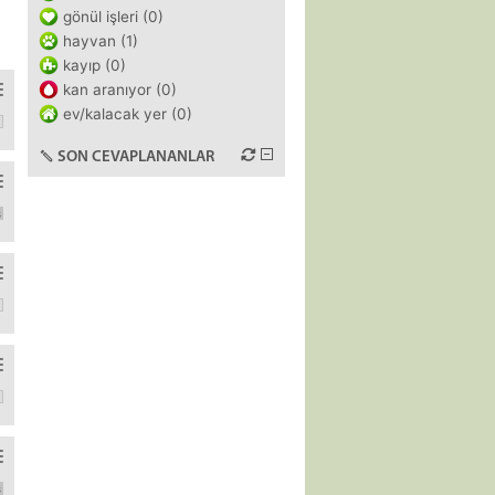
gönül işleri (0)
hayvan (1)
kayıp (0)
kan aranıyor (0)
ev/kalacak yer (0)
ha önce burcunu söyleyenler yükselen, ay burcundan devam edebilir.Be
SON CEVAPLANANLAR
um çok titriyor sağ elim. hatta böyle bi sinir sıkıntı basıyor elime
lulen emekli edildim. Enistem Türkiye de yasayan kuzeni ile beni bas
unla yaptım. Bir saat sürdü gayet iyi geçti. Adam “benim için olumlu