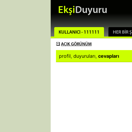
Ekşi
Duyuru
KULLANICI - 111111
HER BIR 
AÇIK
GÖRÜNÜM
profil
,
duyuruları
,
cevapları