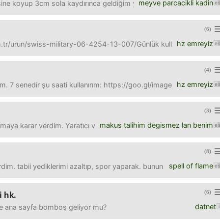
meyve parcacikli kadin
e koyup 3cm sola kaydırınca geldiğim yer, orası cok agrıyor haftalar
(6)
hz emreyiz
tr/urun/swiss-military-06-4254-13-007/Günlük kullanım için?
(4)
hz emreyiz
. 7 senedir şu saati kullanırım: https://goo.gl/images/DjSPDQOkuld
(3)
makus talihim degismez lan benim
ırmaya karar verdim. Yaratıcı ve temiz dövmeci önerilerinizi buraya 
(8)
spell of flame
erdim. tabii yediklerimi azaltıp, spor yaparak. bunun sonucunda me
(6)
i hk.
datnet
nce ana sayfa bomboş geliyor mu?