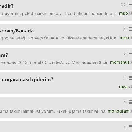
(10)
nedir?
msb
da goruyorum, pek de cirkin bir sey. Trend olmasi haricinde
(4)
 Norveç/Kanada
mkrk
ne göçme isteği Norveç/Kanada vb. ülkelere sadece hayal kurmak 
(6)
 mı?
mcmanus
cedes 2013 model 60 bindeVolvo Mercedesten 3 bin TL daha pahalı
(4)
otogara nasıl giderim?
rawr
(4)
monogram
ma takımı almak istiyorum. Erkek pijama takımları hangi mağazalar
(6)