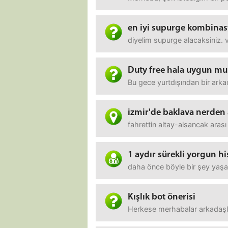
en iyi supurge kombinasy
diyelim supurge alacaksiniz. v
Duty free hala uygun mu
Bu gece yurtdışından bir arkad
izmir'de baklava nerden 
fahrettin altay-alsancak arası 
1 aydır sürekli yorgun h
daha önce böyle bir şey yaşa
Kışlık bot önerisi
Herkese merhabalar arkadaşlar