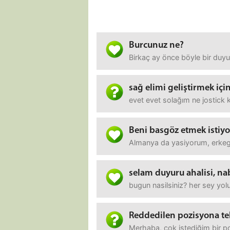
Burcunuz ne?
Birkaç ay önce böyle bir duyu
sağ elimi geliştirmek içi
evet evet solağım ne jostick 
Beni basgöz etmek istiyo
Almanya da yasiyorum, erkegim
selam duyuru ahalisi, na
bugun nasilsiniz? her sey yolu
Reddedilen pozisyona t
Merhaba, çok istediğim bir po