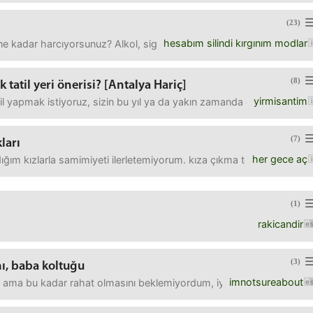
(23)
hesabım silindi kırgınım modlar
ne kadar harcıyorsunuz? Alkol, sigara vs değil konumuz ama mesela 
(8)
k tatil yeri önerisi? [Antalya Hariç]
yirmisantim
tatil yapmak istiyoruz, sizin bu yıl ya da yakın zamanda gidip memnu
(7)
ları
her gece aç
ığım kızlarla samimiyeti ilerletemiyorum. kıza çıkma teklif etsem na
(1)
rakicandir
(3)
mı, baba koltuğu
imnotsureabout
ama bu kadar rahat olmasını beklemiyordum, iyi ki almışım" dediğini