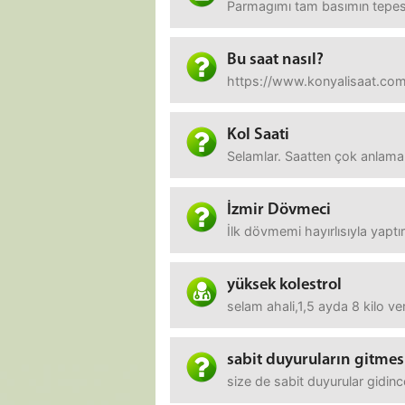
Parmagımı tam basımın tepesin
Bu saat nasıl?
https://www.konyalisaat.com.
Kol Saati
Selamlar. Saatten çok anlamam
İzmir Dövmeci
İlk dövmemi hayırlısıyla yapt
yüksek kolestrol
selam ahali,1,5 ayda 8 kilo v
sabit duyuruların gitmes
size de sabit duyurular gidi