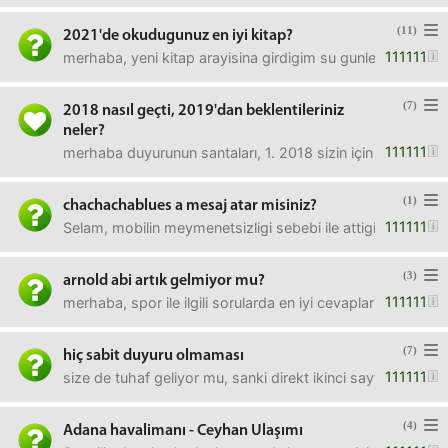
(11)
2021'de okudugunuz en iyi kitap?
111111
merhaba, yeni kitap arayisina girdigim su gunlerde, sizin b
(7)
2018 nasıl geçti, 2019'dan beklentileriniz
neler?
111111
merhaba duyurunun santaları, 1. 2018 sizin için nasıl geçti?
(1)
chachachablues a mesaj atar misiniz?
111111
Selam, mobilin meymenetsizligi sebebi ile attigim mesajla
(3)
arnold abi artık gelmiyor mu?
111111
merhaba, spor ile ilgili sorularda en iyi cevapları veren 
(7)
hiç sabit duyuru olmaması
111111
size de tuhaf geliyor mu, sanki direkt ikinci sayfayı açmış
(4)
Adana havalimanı - Ceyhan Ulaşımı