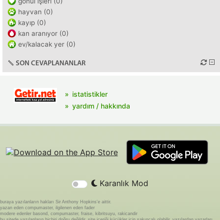
gönül işleri (0)
hayvan (0)
kayıp (0)
kan aranıyor (0)
ev/kalacak yer (0)
SON CEVAPLANANLAR
istatistikler
yardım / hakkında
Karanlık Mod
buraya yazılanların hakları Sir Anthony Hopkins'e aittir.
yazan eden compumaster, ilgilenen eden fader
modere edenler basond, compumaster, fraise, kibritsuyu, rakicandir
bu sitede yazılanların hiçbiri doğru değildir. site içeriği küçükler için sakıncalı olabilir. yazılardan yazarları