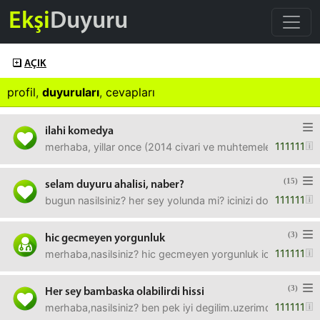
Ekşi
Duyuru
AÇIK
profil
,
duyuruları
,
cevapları
ilahi komedya
111111
merhaba, yillar once (2014 civari ve muhtemelen baska bir
(15)
selam duyuru ahalisi, naber?
111111
bugun nasilsiniz? her sey yolunda mi? icinizi dokme ihtiyac
(3)
hic gecmeyen yorgunluk
111111
merhaba,nasilsiniz? hic gecmeyen yorgunluk icin ne yapay
(3)
Her sey bambaska olabilirdi hissi
111111
merhaba,nasilsiniz? ben pek iyi degilim.uzerimde hep "her 