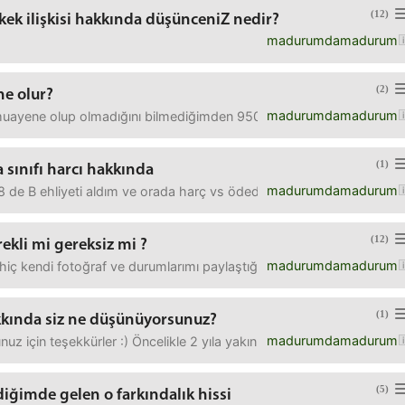
(12)
rkek ilişkisi hakkında düşünceniZ nedir?
madurumdamadurum
(2)
ne olur?
madurumdamadurum
 muayene olup olmadığını bilmediğimden 950 tl ceza yemiştim ancak
(1)
a sınıfı harcı hakkında
madurumdamadurum
 de B ehliyeti aldım ve orada harç vs ödedim ilk aldığım ehliyet o
(12)
kli mi gereksiz mi ?
madurumdamadurum
ç kendi fotoğraf ve durumlarımı paylaştığım instagram hesabım olm
(1)
ında siz ne düşünüyorsunuz?
madurumdamadurum
uz için teşekkürler :) Öncelikle 2 yıla yakın süren bir ilişkim var 
(5)
diğimde gelen o farkındalık hissi