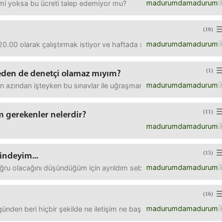
madurumdamadurum
imi yoksa bu ücreti talep edemiyor mu?
(10)
madurumdamadurum
 20.00 olarak çalıştırmak istiyor ve haftada sadece bir gün iznim var
(1)
den de denetçi olamaz mıyım?
madurumdamadurum
n azından işteyken bu sınavlar ile uğraşmam mümkün değil mi ?
(11)
m gerekenler nelerdir?
madurumdamadurum
(15)
indeyim...
madurumdamadurum
ru olacağını düşündüğüm için ayrıldım sebebi ilerisini göremememdi
(16)
madurumdamadurum
günden beri hiçbir şekilde ne iletişim ne başka birşey olmadı ve k