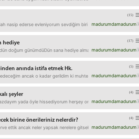
(15)
madurumdamadurum
h nasip ederse evleniyorum sevdiğim biri çok şükür ki iyi biri 
(17)
n hediye
madurumdamadurum
r ve dün doğum günümdüDün sana hediye almaya gideceğim dedi ve hed
(5)
erinden anında istifa etmek Hk.
madurumdamadurum
a edeceğim ancak o kadar gerildim ki muhtemelen bu anlık gelişece
(4)
kalı şeyler
madurumdamadurum
zdayım yada öyle hissediyorum herşey ortada belkide.Yaklaşık olarak 
(4)
ek birine önerileriniz nelerdir?
madurumdamadurum
e ettik ancak neler yapsak nerelere gitsek bilemiyoruz. Öneriler ned