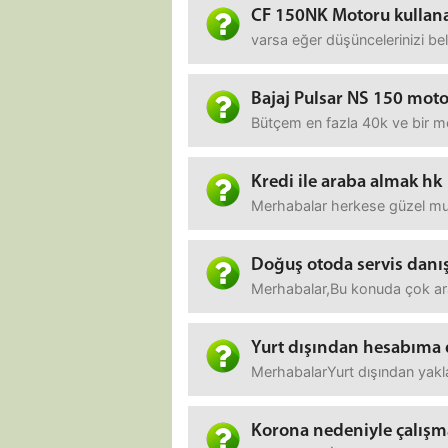
CF 150NK Motoru kullana
varsa eğer düşüncelerinizi beli
Bajaj Pulsar NS 150 moto
Bütçem en fazla 40k ve bir mo
Kredi ile araba almak hk
Merhabalar herkese güzel mutl
Doğuş otoda servis danış
Merhabalar,Bu konuda çok arad
Yurt dışından hesabıma 
MerhabalarYurt dışından yakla
Korona nedeniyle çalışm