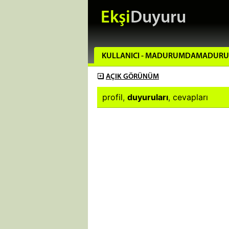
Ekşi
Duyuru
KULLANICI - MADURUMDAMADUR
AÇIK
GÖRÜNÜM
profil
,
duyuruları
,
cevapları