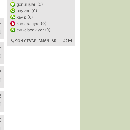
gönül işleri (0)
hayvan (0)
kayıp (0)
kan aranıyor (0)
ev/kalacak yer (0)
sa 300 bin tl kadar altın mı bozmalıyım sizce?
SON CEVAPLANANLAR
ldu. Geçen hafta birimizi işten çıkardılar ve kalanlarla devam ediyo
yi yoktu o akşam hatta iştahla mama yedi ve iki saat sonra mamayı