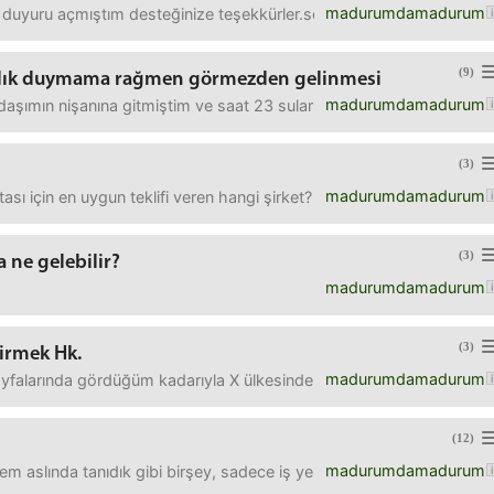
madurumdamadurum
 duyuru açmıştım desteğinize teşekkürler.sonradan biraz oturdum d
(9)
ızlık duymama rağmen görmezden gelinmesi
madurumdamadurum
aşımın nişanına gitmiştim ve saat 23 sularında eve döndüm buray
(3)
madurumdamadurum
tası için en uygun teklifi veren hangi şirket? 4.kademeden yaptıraca
(3)
 ne gelebilir?
madurumdamadurum
(3)
irmek Hk.
madurumdamadurum
falarında gördüğüm kadarıyla X ülkesinden İphone 14 gibi cihazları g
(12)
madurumdamadurum
aslında tanıdık gibi birşey, sadece iş yerinde görüşüyoruz yaklaşı