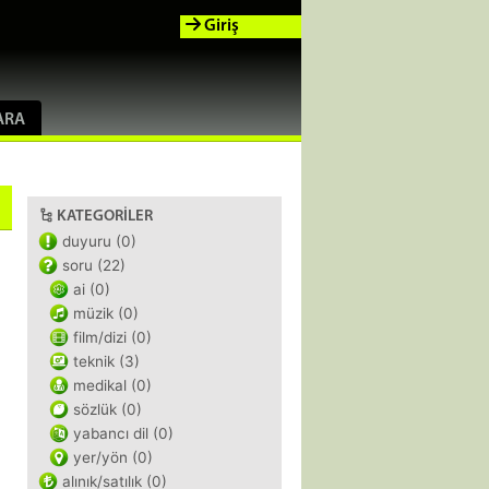
Giriş
ARA
KATEGORILER
duyuru (0)
soru (22)
ai (0)
müzik (0)
film/dizi (0)
teknik (3)
medikal (0)
sözlük (0)
yabancı dil (0)
yer/yön (0)
alınık/satılık (0)