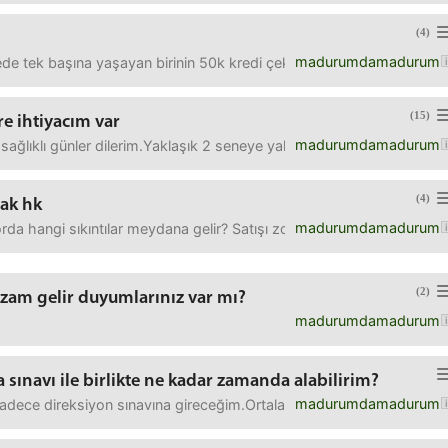
(4)
madurumdamadurum
ede tek başına yaşayan birinin 50k kredi çekmesi mantıklı olur mu? 
(15)
re ihtiyacım var
madurumdamadurum
ğlıklı günler dilerim.Yaklaşık 2 seneye yakın süren bir ilişkim var. 
(4)
ak hk
madurumdamadurum
rda hangi sıkıntılar meydana gelir? Satışı zor mu olur?Onayım dışı
(2)
 zam gelir duyumlarınız var mı?
madurumdamadurum
 sınavı ile birlikte ne kadar zamanda alabilirim?
madurumdamadurum
 sadece direksiyon sınavına gireceğim.Ortalama ne zaman eğitime başl