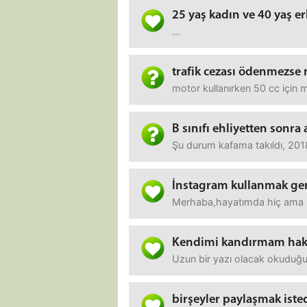
25 yaş kadın ve 40 yaş e
...
trafik cezası ödenmezse 
motor kullanırken 50 cc için
B sınıfı ehliyetten sonra 
Şu durum kafama takıldı, 2018
İnstagram kullanmak gere
Merhaba,hayatımda hiç ama hi
Kendimi kandırmam hakk
Uzun bir yazı olacak okuduğun
birşeyler paylaşmak iste