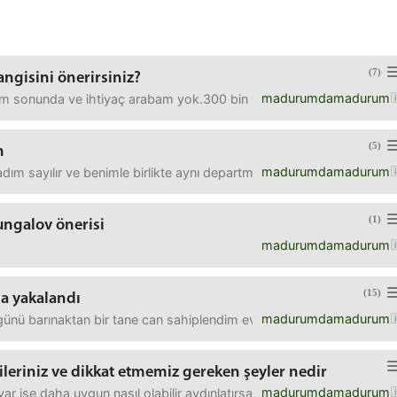
(7)
hangisini önerirsiniz?
madurumdamadurum
m sonunda ve ihtiyaç arabam yok.300 bin tl kredi mi çekmeliyim yok
(5)
n
madurumdamadurum
ım sayılır ve benimle birlikte aynı departmana yeni başlayanlarda o
(1)
ungalov önerisi
madurumdamadurum
(15)
na yakalandı
madurumdamadurum
nü barınaktan bir tane can sahiplendim eve geldik herhangi bir şe
erileriniz ve dikkat etmemiz gereken şeyler nedir
madurumdamadurum
 var ise daha uygun nasıl olabilir aydınlatırsanız sevinirimm