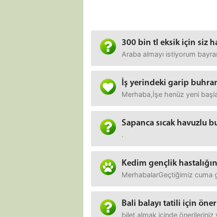
300 bin tl eksik için siz 
Araba almayı istiyorum bayra
İş yerindeki garip buhra
Merhaba,İşe henüz yeni başlad
Sapanca sıcak havuzlu b
.
Kedim gençlik hastalığı
MerhabalarGeçtiğimiz cuma gü
Bali balayı tatili için ön
bilet almak içinde önerileriniz