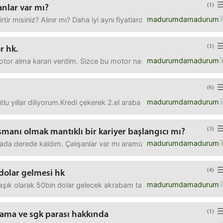
(1)
nlar var mı?
madurumdamadurum
rtir misiniz? Alınır mı? Daha iyi aynı fiyatlarda motorlar var mı? Teşe
(1)
r hk.
madurumdamadurum
tor alma kararı verdim. Sizce bu motor nasıldır?Önerilere de açığı
(6)
madurumdamadurum
u yıllar diliyorum.Kredi çekerek 2.el araba alma fikri kafamı kurcal
(3)
manı olmak mantıklı bir kariyer başlangıcı mı?
madurumdamadurum
a derede kaldım. Çalışanlar var mı aramızda doğuşta? Çok fazla sir
(4)
dolar gelmesi hk
madurumdamadurum
şık olarak 50bin dolar gelecek akrabam tarafından tamamen destek a
(1)
ama ve sgk parası hakkında