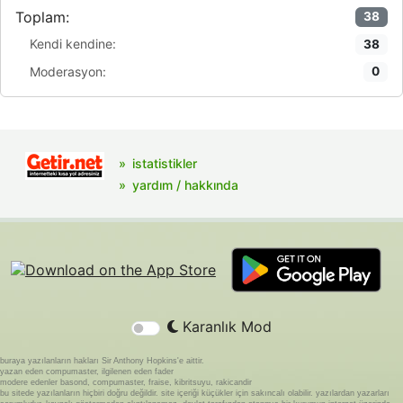
Toplam:
38
Kendi kendine:
38
Moderasyon:
0
istatistikler
yardım / hakkında
Karanlık Mod
buraya yazılanların hakları Sir Anthony Hopkins'e aittir.
yazan eden compumaster, ilgilenen eden fader
modere edenler basond, compumaster, fraise, kibritsuyu, rakicandir
bu sitede yazılanların hiçbiri doğru değildir. site içeriği küçükler için sakıncalı olabilir. yazılardan yazarları