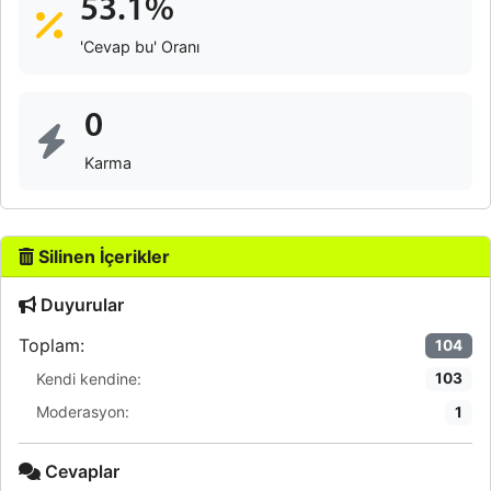
53.1%
'Cevap bu' Oranı
0
Karma
Silinen İçerikler
Duyurular
Toplam:
104
Kendi kendine:
103
Moderasyon:
1
Cevaplar