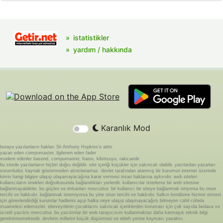
istatistikler
yardım / hakkında
Karanlık Mod
buraya yazılanların hakları Sir Anthony Hopkins'e aittir.
yazan eden compumaster, ilgilenen eden fader
modere edenler basond, compumaster, fraise, kibritsuyu, rakicandir
bu sitede yazılanların hiçbiri doğru değildir. site içeriği küçükler için sakıncalı olabilir. yazılardan yazarları
sorumludur. kaynak göstermeden alıntılanamaz. devlet tarafından atanmış bir kurumun internet üzerinde
kimin hangi bilgiye ulaşıp ulaşamayacağına karar vermesi insan haklarına aykırıdır. web siteleri
kullanıcıların istekleri doğrultusunda bağlandıkları yerlerdir. kullanıcılar isterlerse bir web sitesine
bağlanmayabilirler. bu güçleri ve imkanları mevcuttur. bir kullanıcı bir siteye bağlanmak istiyorsa bu onun
tercihi ve hakkıdır. bağlanmak istemiyorsa bu yine onun tercihi ve hakkıdır. halkın kendisine hizmet etmesi
için görevlendirdiği kurumlar hadlerini aşıp halka neye ulaşıp ulaşmayacağını bilmeyen cahil cühela
muamelesi edemezler. ebeveynlerin çocuklarını sakıncalı içeriklerden koruması için çok sayıda bedava ve
ücretli yazılım mevcuttur. bu yazılımlar bir web tarayıcısını kullanmaktan daha karmaşık teknik bilgi
gerektirmemektedir. devletin milletini küçük düşürmesi ve ebleh yerine koyması yasaktır.