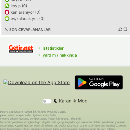
kayıp (0)
kan aranıyor (0)
ev/kalacak yer (0)
SON CEVAPLANANLAR
istatistikler
yardım / hakkında
Karanlık Mod
buraya yazılanların hakları Sir Anthony Hopkins'e aittir.
yazan eden compumaster, ilgilenen eden fader
modere edenler basond, compumaster, fraise, kibritsuyu, rakicandir
bu sitede yazılanların hiçbiri doğru değildir. site içeriği küçükler için sakıncalı olabilir. yazılardan yazarları
sorumludur. kaynak göstermeden alıntılanamaz. devlet tarafından atanmış bir kurumun internet üzerinde
kimin hangi bilgiye ulaşıp ulaşamayacağına karar vermesi insan haklarına aykırıdır. web siteleri