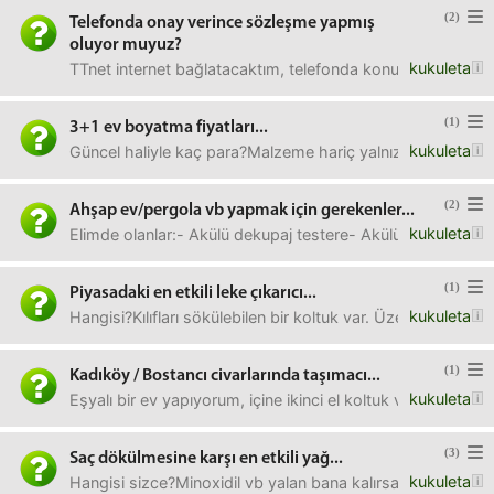
(2)
Telefonda onay verince sözleşme yapmış
oluyor muyuz?
kukuleta
TTnet internet bağlatacaktım, telefonda konuştuk üyeliğe 
(1)
3+1 ev boyatma fiyatları...
kukuleta
Güncel haliyle kaç para?Malzeme hariç yalnızca işçilik ola
(2)
Ahşap ev/pergola vb yapmak için gerekenler...
kukuleta
Elimde olanlar:- Akülü dekupaj testere- Akülü darbeli (d
(1)
Piyasadaki en etkili leke çıkarıcı...
kukuleta
Hangisi?Kılıfları sökülebilen bir koltuk var. Üzerinde ne
(1)
Kadıköy / Bostancı civarlarında taşımacı...
kukuleta
Eşyalı bir ev yapıyorum, içine ikinci el koltuk vb alıcam, Bo
(3)
Saç dökülmesine karşı en etkili yağ...
kukuleta
Hangisi sizce?Minoxidil vb yalan bana kalırsa. Ek olarak 