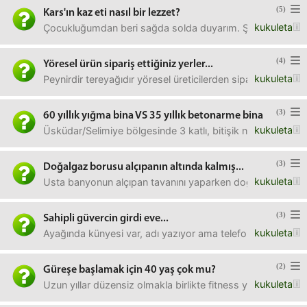
(5)
Kars'ın kaz eti nasıl bir lezzet?
kukuleta
Çocukluğumdan beri sağda solda duyarım. Şöyle iyi böyle 
(4)
Yöresel ürün sipariş ettiğiniz yerler...
kukuleta
Peynirdir tereyağıdır yöresel üreticilerden sipariş verip me
(3)
60 yıllık yığma bina VS 35 yıllık betonarme bina
kukuleta
Üsküdar/Selimiye bölgesinde 3 katlı, bitişik nizam, yaklaşı
(3)
Doğalgaz borusu alçıpanın altında kalmış...
kukuleta
Usta banyonun alçıpan tavanını yaparken doğalgaz borusun
(3)
Sahipli güvercin girdi eve...
kukuleta
Ayağında künyesi var, adı yazıyor ama telefon iletişim no
(2)
Güreşe başlamak için 40 yaş çok mu?
kukuleta
Uzun yıllar düzensiz olmakla birlikte fitness yaptım ama a