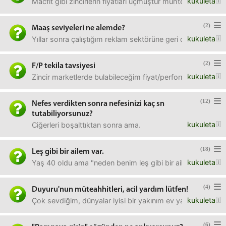
kukuleta
Macfit gibi zincirlerin fiyatları uçmuştur muhtemelen. Bu arada
(2)
Maaş seviyeleri ne alemde?
kukuleta
Yıllar sonra çalıştığım reklam sektörüne geri dönmeyi d
(2)
F/P tekila tavsiyesi
kukuleta
Zincir marketlerde bulabileceğim fiyat/performans tekila ta
(12)
Nefes verdikten sonra nefesinizi kaç sn
tutabiliyorsunuz?
kukuleta
Ciğerleri boşalttıktan sonra ama.
(18)
Leş gibi bir ailem var.
kukuleta
Yaş 40 oldu ama "neden benim leş gibi bir ailem var" soru
(4)
Duyuru'nun müteahhitleri, acil yardım lütfen!
kukuleta
Çok sevdiğim, dünyalar iyisi bir yakınım ev yaptırdı.3 katlı
(6)