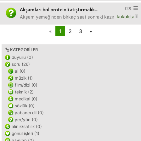
(13)
Akşamları bol proteinli atıştırmalık...
kukuleta
Akşam yemeğinden birkaç saat sonraki kazınmada ufak ufak t
«
1
2
3
»
KATEGORILER
duyuru (0)
soru (26)
ai (0)
müzik (1)
film/dizi (0)
teknik (2)
medikal (0)
sözlük (0)
yabancı dil (0)
yer/yön (0)
alınık/satılık (0)
gönül işleri (1)
hayvan (0)