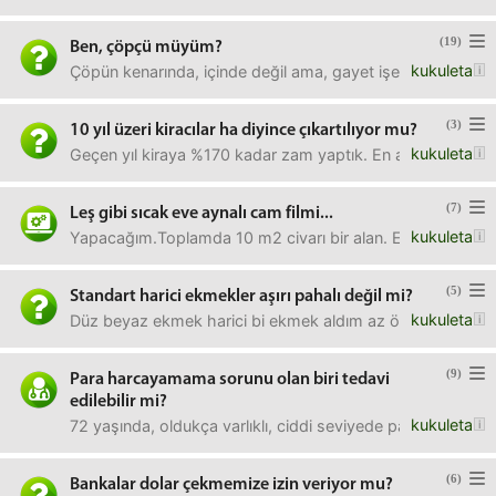
(19)
Ben, çöpçü müyüm?
kukuleta
Çöpün kenarında, içinde değil ama, gayet işe yarar, temi
(3)
10 yıl üzeri kiracılar ha diyince çıkartılıyor mu?
kukuleta
Geçen yıl kiraya %170 kadar zam yaptık. En azından bu sene
(7)
Leş gibi sıcak eve aynalı cam filmi...
kukuleta
Yapacağım.Toplamda 10 m2 civarı bir alan. El becerim fena
(5)
Standart harici ekmekler aşırı pahalı değil mi?
kukuleta
Düz beyaz ekmek harici bi ekmek aldım az önce, öyle çekird
(9)
Para harcayamama sorunu olan biri tedavi
edilebilir mi?
kukuleta
72 yaşında, oldukça varlıklı, ciddi seviyede pasif gelirle
(6)
Bankalar dolar çekmemize izin veriyor mu?