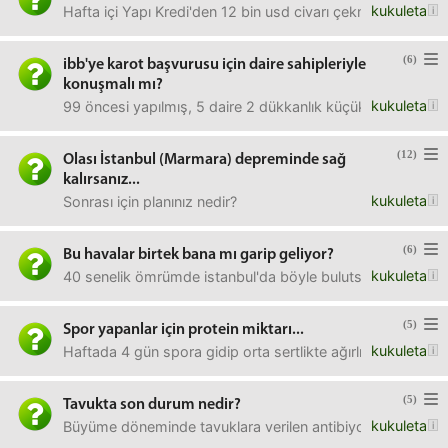
kukuleta
Hafta içi Yapı Kredi'den 12 bin usd civarı çekmem gerekiyo
(6)
ibb'ye karot başvurusu için daire sahipleriyle
konuşmalı mı?
kukuleta
99 öncesi yapılmış, 5 daire 2 dükkanlık küçük bir bina var.
(12)
Olası İstanbul (Marmara) depreminde sağ
kalırsanız...
kukuleta
Sonrası için planınız nedir?
(6)
Bu havalar birtek bana mı garip geliyor?
kukuleta
40 senelik ömrümde istanbul'da böyle bulutsuz, yağışsız,
(5)
Spor yapanlar için protein miktarı...
kukuleta
Haftada 4 gün spora gidip orta sertlikte ağırlık antrenmanı y
(5)
Tavukta son durum nedir?
kukuleta
Büyüme döneminde tavuklara verilen antibiyotik ve hormonl