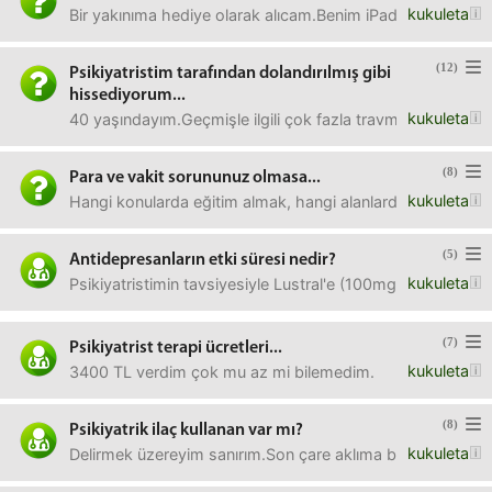
kukuleta
Bir yakınıma hediye olarak alıcam.Benim iPad mini'yi vere
(12)
Psikiyatristim tarafından dolandırılmış gibi
hissediyorum...
kukuleta
40 yaşındayım.Geçmişle ilgili çok fazla travmam var.Hayatı
(8)
Para ve vakit sorununuz olmasa...
kukuleta
Hangi konularda eğitim almak, hangi alanlarda kendinizi ge
(5)
Antidepresanların etki süresi nedir?
kukuleta
Psikiyatristimin tavsiyesiyle Lustral'e (100mg) başladım.
(7)
Psikiyatrist terapi ücretleri...
kukuleta
3400 TL verdim çok mu az mi bilemedim.
(8)
Psikiyatrik ilaç kullanan var mı?
kukuleta
Delirmek üzereyim sanırım.Son çare aklıma bu geldi.İlaçta