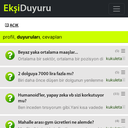
Ekşi
Duyuru
AÇIK
profil
,
duyuruları
,
cevapları
(5)
Beyaz yaka ortalama maaşlar...
kukuleta
Ortalama bir sektör, ortalama bir pozisyon diyelim.Eski
(5)
2 dolguya 7000 lira fazla mı?
kukuleta
Biri daha önce düşen bir dolgunun yenilenmesi, pek bir işl
(11)
Humanoid'ler, yapay zeka vb sizi korkutuyor
mu?
kukuleta
Ben inceden tırsıyorum gibi.Yani kısa vadede işimizi, sonr
(4)
Mahalle arası gym ücretleri ne alemde?