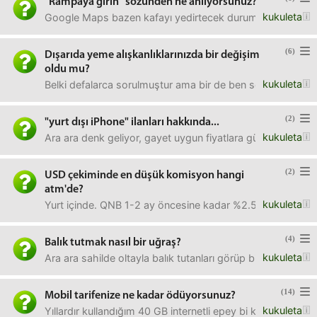
"Rampaya girin" sözünden ne anlıyorsunuz?
kukuleta
Google Maps bazen kafayı yedirtecek duruma getiriyor be
(6)
Dışarıda yeme alışkanlıklarınızda bir değişim
oldu mu?
kukuleta
Belki defalarca sorulmuştur ama bir de ben sorayım :)Pand
(2)
"yurt dışı iPhone" ilanları hakkında...
kukuleta
Ara ara denk geliyor, gayet uygun fiyatlara güncel model i
(2)
USD çekiminde en düşük komisyon hangi
atm'de?
kukuleta
Yurt içinde. QNB 1-2 ay öncesine kadar %2.5 komisyon alı
(4)
Balık tutmak nasıl bir uğraş?
kukuleta
Ara ara sahilde oltayla balık tutanları görüp bi çekiliyoru
(14)
Mobil tarifenize ne kadar ödüyorsunuz?
kukuleta
Yıllardır kullandığım 40 GB internetli epey bi konuşmalı 