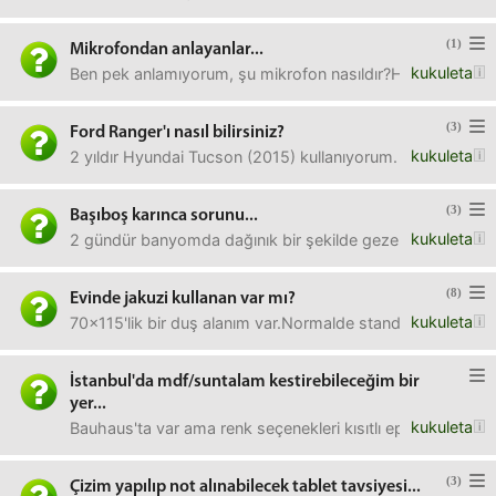
(1)
Mikrofondan anlayanlar...
kukuleta
Ben pek anlamıyorum, şu mikrofon nasıldır?Hediye olarak 
(3)
Ford Ranger'ı nasıl bilirsiniz?
kukuleta
2 yıldır Hyundai Tucson (2015) kullanıyorum. LPG'li, nis
(3)
Başıboş karınca sorunu...
kukuleta
2 gündür banyomda dağınık bir şekilde gezen çok sayıda kar
(8)
Evinde jakuzi kullanan var mı?
kukuleta
70x115'lik bir duş alanım var.Normalde standart duş alanı
İstanbul'da mdf/suntalam kestirebileceğim bir
yer...
kukuleta
Bauhaus'ta var ama renk seçenekleri kısıtlı epey.Tercihen 
(3)
Çizim yapılıp not alınabilecek tablet tavsiyesi...