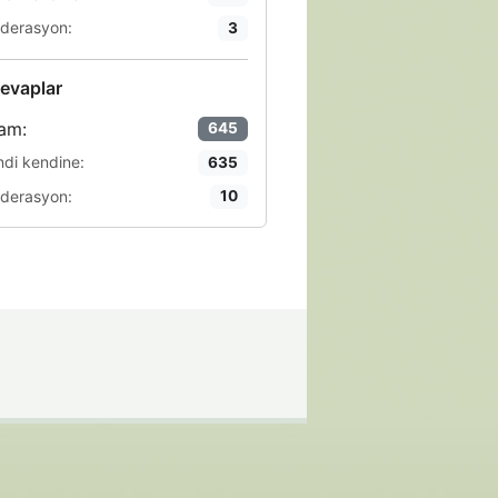
derasyon:
3
evaplar
am:
645
ndi kendine:
635
derasyon:
10