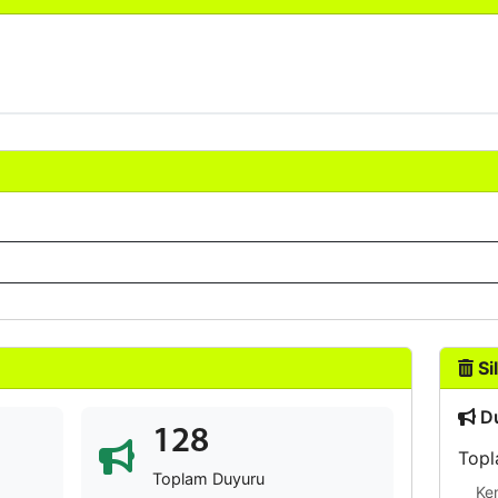
Sil
Du
128
Topl
Toplam Duyuru
Ke