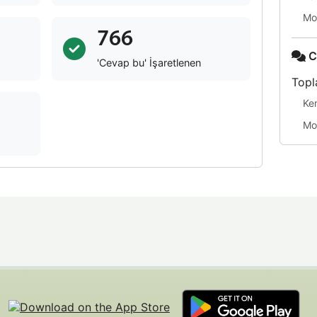
Mo
766
C
'Cevap bu' İşaretlenen
Topl
Ke
Mo