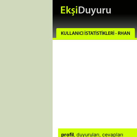
Ekşi
Duyuru
KULLANICI İSTATISTIKLERI - RHAN
profil
,
duyuruları
,
cevapları