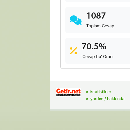
1087
Toplam Cevap
70.5%
'Cevap bu' Oranı
istatistikler
yardım / hakkında