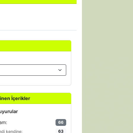
inen İçerikler
yurular
am:
66
ndi kendine:
63