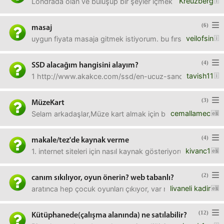
Kreuzberg
Londrada olan ve buluşup bir şeyler içmek isteyen var mid
(6)
masaj
veilofsin
uygun fiyata masaja gitmek istiyorum. bu fırsat sitelerinden 
(4)
SSD alacağım hangisini alayım?
tavish11
1 http://www.akakce.com/ssd/en-ucuz-sandisk-240gb-
(3)
MüzeKart
cemallamec
Selam arkadaşlar,Müze kart almak için başvurmayı düşünüyo
(4)
makale/tez'de kaynak verme
kivanc1
1. internet siteleri için nasıl kaynak gösteriyoruz, örneğ
(2)
canım sıkılıyor, oyun önerin? web tabanlı?
livaneli kadir
aratınca hep çocuk oyunları çıkıyor, var mı tavsiyeniz?
(12)
Kütüphanede(çalışma alanında) ne satılabilir?