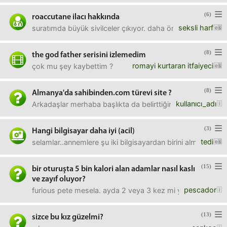
(6)
roaccutane ilacı hakkında
seksli harf
suratımda büyük sivilceler çıkıyor. daha önce 2-3 kez krem t
(8)
the god father serisini izlemedim
romayi kurtaran itfaiyeci
çok mu şey kaybettim ?
(8)
Almanya'da sahibinden.com türevi site ?
kullanıcı_adı
Arkadaşlar merhaba başlıkta da belirttiğim gibi bildiğiniz
(3)
Hangi bilgisayar daha iyi (acil)
tedi
selamlar..annemlere şu iki bilgisayardan birini almak istiyo
(15)
bir oturuşta 5 bin kalori alan adamlar nasıl kaslı
ve zayıf oluyor?
pescador
furious pete mesela. ayda 2 veya 3 kez mi yapıyor bu çılgı
(13)
sizce bu kız güzelmi?