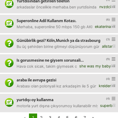
Yurtdisindan getirilen telefon
nvzdci
arkadaslar öncelikle merhaba.ben yurtdisinda yasiyor ve bi
(6)
Superonline Adil Kullanım Kotası.
ekaterina
Merhaba, superonline 50 mbps 150 gb AKK'ya üyeyim. Özel
(3)
Günübirlik gezi? Köln,Munich ya da strasbourg
allstar
Bu üç şehirden birine gitmeyi düşünüyorum günübirlik ü
(9)
Is gorusmesine ne giysem sorunsali...
she was my baby
Hava cok sicak, takim giymesek olmuyor mu? Ya da ceke
(4)
araba ile avrupa gezisi
kreider
Arabası olan polonyali kız arkadaşim ile 5 günlük gezi yap
(4)
yurtdışı oy kullanma
superb
motorla yurt dışına çıkıyorumoy kullanabilir miyim?evetse 
«
1
2
3
4
5
6
7
»