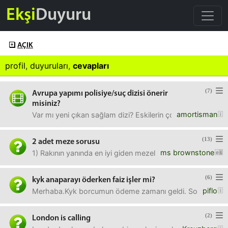
Ekşi
Duyuru
AÇIK
profil
,
duyuruları
,
cevapları
(7)
Avrupa yapımı polisiye/suç dizisi önerir
misiniz?
amortisman
Var mı yeni çıkan sağlam dizi? Eskilerin çoğunu izledim.
(13)
2 adet meze sorusu
ms brownstone
1) Rakının yanında en iyi giden mezeler neler sizce? 2) Ca
(6)
kyk anaparayı öderken faiz işler mi?
piflo
Merhaba.Kyk borcumun ödeme zamanı geldi. Sorum şu: ben b
(2)
London is calling