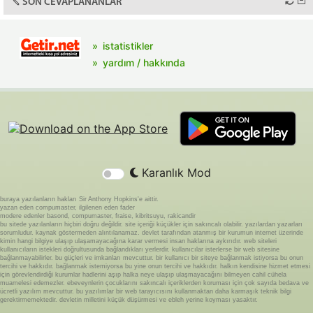
SON CEVAPLANANLAR
istatistikler
yardım / hakkında
Karanlık Mod
buraya yazılanların hakları Sir Anthony Hopkins'e aittir.
yazan eden compumaster, ilgilenen eden fader
modere edenler basond, compumaster, fraise, kibritsuyu, rakicandir
bu sitede yazılanların hiçbiri doğru değildir. site içeriği küçükler için sakıncalı olabilir. yazılardan yazarları
sorumludur. kaynak göstermeden alıntılanamaz. devlet tarafından atanmış bir kurumun internet üzerinde
kimin hangi bilgiye ulaşıp ulaşamayacağına karar vermesi insan haklarına aykırıdır. web siteleri
kullanıcıların istekleri doğrultusunda bağlandıkları yerlerdir. kullanıcılar isterlerse bir web sitesine
bağlanmayabilirler. bu güçleri ve imkanları mevcuttur. bir kullanıcı bir siteye bağlanmak istiyorsa bu onun
tercihi ve hakkıdır. bağlanmak istemiyorsa bu yine onun tercihi ve hakkıdır. halkın kendisine hizmet etmesi
için görevlendirdiği kurumlar hadlerini aşıp halka neye ulaşıp ulaşmayacağını bilmeyen cahil cühela
muamelesi edemezler. ebeveynlerin çocuklarını sakıncalı içeriklerden koruması için çok sayıda bedava ve
ücretli yazılım mevcuttur. bu yazılımlar bir web tarayıcısını kullanmaktan daha karmaşık teknik bilgi
gerektirmemektedir. devletin milletini küçük düşürmesi ve ebleh yerine koyması yasaktır.