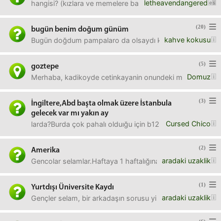
letheavendangered
hangisi? (kızlara ve memelere bakmadan fikir verin :/
(20)
bugün benim doğum günüm
kahve kokusu
Bugün doğdum pampalaro da olsaydı keşke çok ozledim 
(5)
goztepe
Domuz
Merhaba, kadikoyde cetinkayanin onundeki minibuslerr go
(3)
İngiltere,Abd başta olmak üzere İstanbula
gelecek var mı yakın ay
Cursed Chico
larda?Burda çok pahalı olduığu için b12 vitaminlerine iht
(2)
Amerika
aradaki uzaklik
Gencolar selamlar.Haftaya 1 haftalığına Amerika'dayım. "ol
(1)
Yurtdışı Üniversite Kaydı
aradaki uzaklik
Gençler selam, bir arkadaşın sorusu yine."Şu an bir kamu