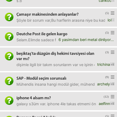
cankoc
s.b
(5)
Çamaşır makinesinden anlayanlar?
lol
Şöyle bir sorum var,Bu harflerin arasına niye bu kadar b
(5)
Deutche Post ile gelen kargo
6 yasimdan beri metal dinliyorum
Selam.Elimde sadece fatura numarası var, o numara ile d
(3)
beşiktaş'ta düzgün diş hekimi tavsiyesi olan
var mı?
trichina
dişimle ilgili bir takım sorunlarım var ve işinin erbabı bir 
(9)
SAP - Modül seçim sorunsalı
archely
Mühendis insana hangi modül gider, mühendis olmanın herha
(12)
iphone 4 alsam mı?
aelfinn
galaxy s3üm var. iphone 4le takas etmemi önerdiler.. yaps
(5)