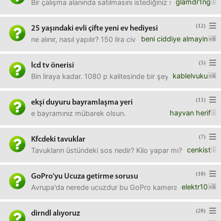
glamdr1ng
Bir çalışma alanında satılmasını istediğiniz şeyler nelerdir?
(12)
25 yaşındaki evli çifte yeni ev hediyesi
beni ciddiye almayin
ne alınır, nasıl yapılır? 150 lira civarı bir şeyler mesela?
(5)
lcd tv önerisi
kablelvuku
Bin liraya kadar. 1080 p kalitesinde bir şey arıyorum. Çok 
(11)
ekşi duyuru bayramlaşma yeri
hayvan herif
e bayramınız mübarek olsun.
(7)
Kfcdeki tavuklar
cenkist
Tavukların üstündeki sos nedir? Kilo yapar mı?
(10)
GoPro'yu Ucuza getirme sorusu
elektr10
Avrupa'da nerede ucuzdur bu GoPro kameralar? İnternetten
(20)
dirndl alıyoruz