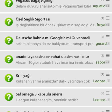
Pegasus Bagaj Ağırlığı
aquatic
Selam duyuru ahalisiAbimle Pegasus'tan bilet aldık, rezarvas
(4)
Özel Sağlık Sigortası
freya
İş değiştirince bir önceki şirketimin sağladığı özel sağlı
(7)
Deutsche Bahn'a mi Google'a mi Guvenmeli
gerard
selam,almanya'da ev bakiyorum. transport problem olmasi
(3)
anadolu yakasina en rahat ulasim nasil olur
sabor
Aksam 10gibi ataturk havalimanina inmis olacagim. Karsida
(1)
Krill yağı
Leopar..
Kullanan var mi aranizda? Balik yagindan cok daha iyiymi
(5)
Saf omega 3 kapsulu onerisi
Leopar..
Her gun kullanacagim, oneriniz nedir?
(5)