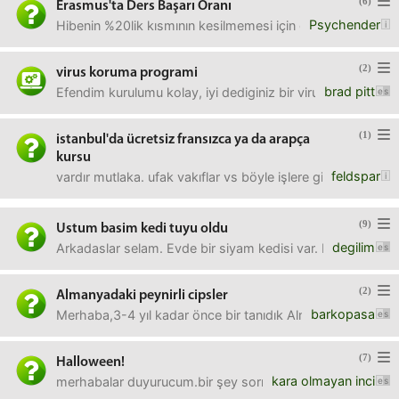
(6)
Erasmus'ta Ders Başarı Oranı
Psychender
Hibenin %20lik kısmının kesilmemesi için gereken ders başa
(2)
virus koruma programi
brad pitt
Efendim kurulumu kolay, iyi dediginiz bir virus koruma progr
(1)
istanbul'da ücretsiz fransızca ya da arapça
kursu
feldspar
vardır mutlaka. ufak vakıflar vs böyle işlere girişiyor baze
(9)
Ustum basim kedi tuyu oldu
degilim
Arkadaslar selam. Evde bir siyam kedisi var. Kendisi saatl
(2)
Almanyadaki peynirli cipsler
barkopasa
Merhaba,3-4 yıl kadar önce bir tanıdık Almanya'dan peynirli
(7)
Halloween!
kara olmayan inci
merhabalar duyurucum.bir şey sormak istiyorum ama çok e