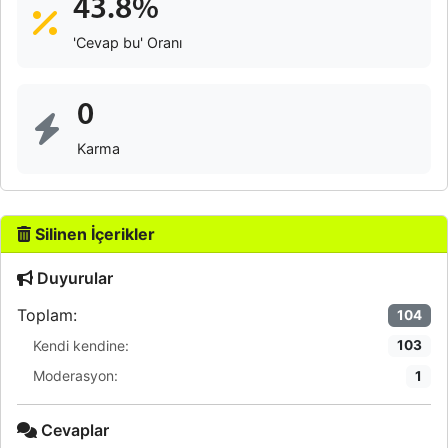
43.8%
'Cevap bu' Oranı
0
Karma
Silinen İçerikler
Duyurular
Toplam:
104
Kendi kendine:
103
Moderasyon:
1
Cevaplar