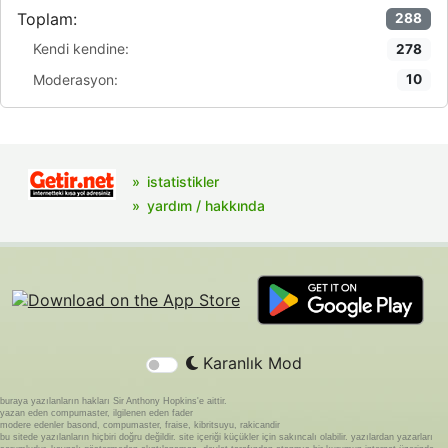
Toplam:
288
Kendi kendine:
278
Moderasyon:
10
istatistikler
yardım / hakkında
Karanlık Mod
buraya yazılanların hakları Sir Anthony Hopkins'e aittir.
yazan eden compumaster, ilgilenen eden fader
modere edenler basond, compumaster, fraise, kibritsuyu, rakicandir
bu sitede yazılanların hiçbiri doğru değildir. site içeriği küçükler için sakıncalı olabilir. yazılardan yazarları