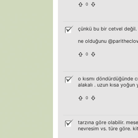
0
çünkü bu bir cetvel değil.
ne olduğunu @paritheclow
0
o kısmı döndürdüğünde cır
alakalı . uzun kısa yoğun
0
tarzına göre olabilir. mes
nevresim vs. türe göre. k