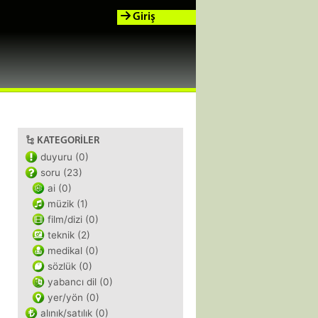
Giriş
KATEGORILER
duyuru (0)
soru (23)
ai (0)
müzik (1)
film/dizi (0)
teknik (2)
medikal (0)
sözlük (0)
yabancı dil (0)
yer/yön (0)
alınık/satılık (0)