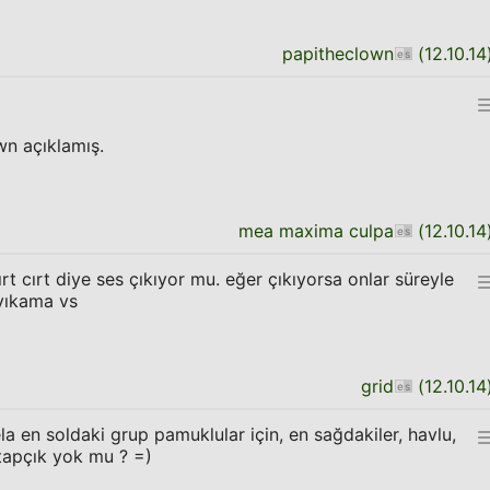
papitheclown
(
12.10.14
n açıklamış.
mea maxima culpa
(
12.10.14
t cırt diye ses çıkıyor mu. eğer çıkıyorsa onlar süreyle
 yıkama vs
grid
(
12.10.14
ela en soldaki grup pamuklular için, en sağdakiler, havlu,
itapçık yok mu ? =)