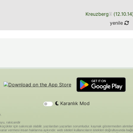
Kreuzberg
(
12.10.14
yenile
Karanlık Mod
r.
yu, rakicandir
riği küçükler için sakıncalı olabilir. yazılardan yazarları sorumludur. kaynak göstermeden alınt
ar vermesi insan haklarına aykırıdır. web siteleri kullanıcıların istekleri doğrultusunda bağland