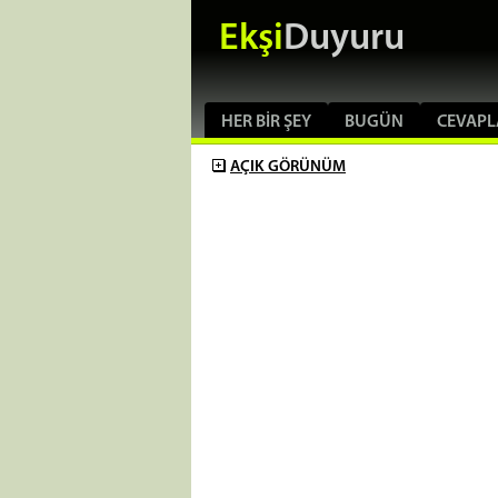
Ekşi
Duyuru
HER BIR ŞEY
BUGÜN
CEVAPL
AÇIK
GÖRÜNÜM