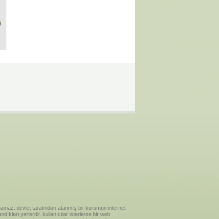
)
ılanamaz. devlet tarafından atanmış bir kurumun internet
ıkları yerlerdir. kullanıcılar isterlerse bir web