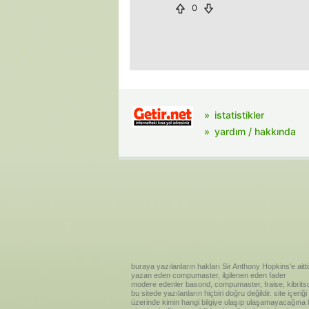
0
istatistikler
yardım / hakkında
buraya yazılanların hakları Sir Anthony Hopkins'e aitti
yazan eden compumaster, ilgilenen eden fader
modere edenler basond, compumaster, fraise, kibritsu
bu sitede yazılanların hiçbiri doğru değildir. site içe
üzerinde kimin hangi bilgiye ulaşıp ulaşamayacağına kar