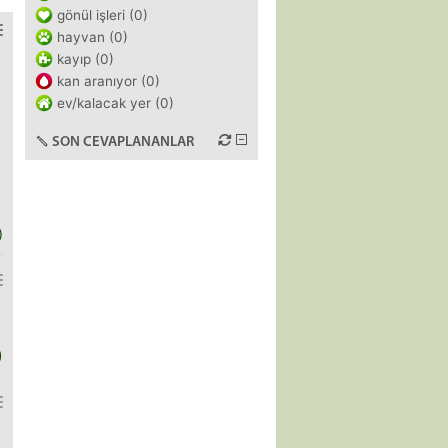
gönül işleri (0)
hayvan (0)
kayıp (0)
kan aranıyor (0)
ev/kalacak yer (0)
SON CEVAPLANANLAR
)
)