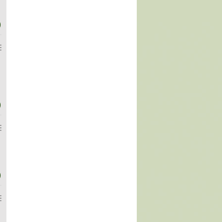
)
)
)