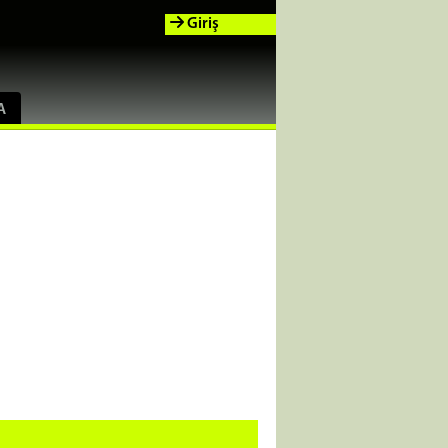
Giriş
A