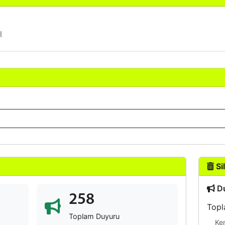
Sil
Du
258
Topl
Toplam Duyuru
Ke