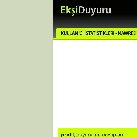
Ekşi
Duyuru
KULLANICI İSTATISTIKLERI - NAWRES
profil
,
duyuruları
,
cevapları