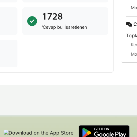
Mo
1728
C
'Cevap bu' İşaretlenen
Topl
Ke
Mo