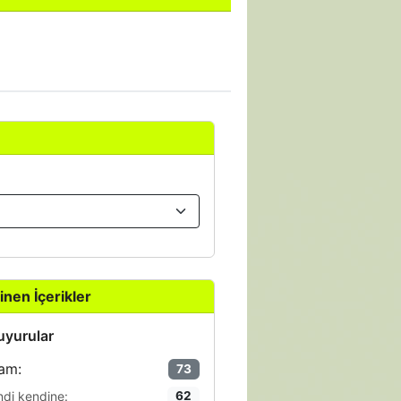
inen İçerikler
yurular
am:
73
ndi kendine:
62