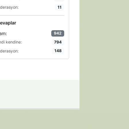
derasyon:
11
evaplar
am:
942
ndi kendine:
794
derasyon:
148