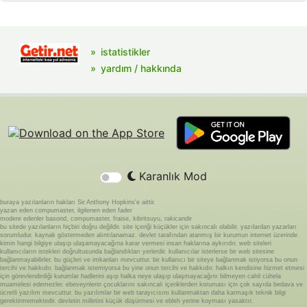
istatistikler
yardım / hakkında
Karanlık Mod
buraya yazılanların hakları Sir Anthony Hopkins'e aittir.
yazan eden compumaster, ilgilenen eden fader
modere edenler basond, compumaster, fraise, kibritsuyu, rakicandir
bu sitede yazılanların hiçbiri doğru değildir. site içeriği küçükler için sakıncalı olabilir. yazılardan yazarları
sorumludur. kaynak göstermeden alıntılanamaz. devlet tarafından atanmış bir kurumun internet üzerinde
kimin hangi bilgiye ulaşıp ulaşamayacağına karar vermesi insan haklarına aykırıdır. web siteleri
kullanıcıların istekleri doğrultusunda bağlandıkları yerlerdir. kullanıcılar isterlerse bir web sitesine
bağlanmayabilirler. bu güçleri ve imkanları mevcuttur. bir kullanıcı bir siteye bağlanmak istiyorsa bu onun
tercihi ve hakkıdır. bağlanmak istemiyorsa bu yine onun tercihi ve hakkıdır. halkın kendisine hizmet etmesi
için görevlendirdiği kurumlar hadlerini aşıp halka neye ulaşıp ulaşmayacağını bilmeyen cahil cühela
muamelesi edemezler. ebeveynlerin çocuklarını sakıncalı içeriklerden koruması için çok sayıda bedava ve
ücretli yazılım mevcuttur. bu yazılımlar bir web tarayıcısını kullanmaktan daha karmaşık teknik bilgi
gerektirmemektedir. devletin milletini küçük düşürmesi ve ebleh yerine koyması yasaktır.