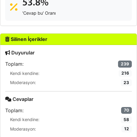
53.8%
'Cevap bu' Oranı
Silinen İçerikler
Duyurular
Toplam:
239
Kendi kendine:
216
Moderasyon:
23
Cevaplar
Toplam:
70
Kendi kendine:
58
Moderasyon:
12