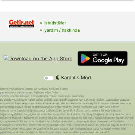
istatistikler
yardım / hakkında
Karanlık Mod
buraya yazılanların hakları Sir Anthony Hopkins'e aittir.
yazan eden compumaster, ilgilenen eden fader
modere edenler basond, compumaster, fraise, kibritsuyu, rakicandir
bu sitede yazılanların hiçbiri doğru değildir. site içeriği küçükler için sakıncalı olabilir. yazılardan yazarları
sorumludur. kaynak göstermeden alıntılanamaz. devlet tarafından atanmış bir kurumun internet üzerinde
kimin hangi bilgiye ulaşıp ulaşamayacağına karar vermesi insan haklarına aykırıdır. web siteleri
kullanıcıların istekleri doğrultusunda bağlandıkları yerlerdir. kullanıcılar isterlerse bir web sitesine
bağlanmayabilirler. bu güçleri ve imkanları mevcuttur. bir kullanıcı bir siteye bağlanmak istiyorsa bu onun
tercihi ve hakkıdır. bağlanmak istemiyorsa bu yine onun tercihi ve hakkıdır. halkın kendisine hizmet etmesi
için görevlendirdiği kurumlar hadlerini aşıp halka neye ulaşıp ulaşmayacağını bilmeyen cahil cühela
muamelesi edemezler. ebeveynlerin çocuklarını sakıncalı içeriklerden koruması için çok sayıda bedava ve
ücretli yazılım mevcuttur. bu yazılımlar bir web tarayıcısını kullanmaktan daha karmaşık teknik bilgi
gerektirmemektedir. devletin milletini küçük düşürmesi ve ebleh yerine koyması yasaktır.