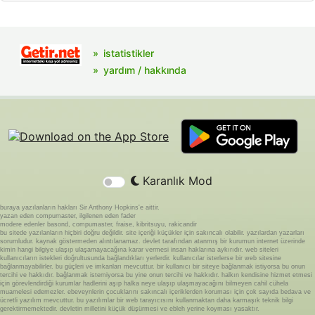
istatistikler
yardım / hakkında
Karanlık Mod
buraya yazılanların hakları Sir Anthony Hopkins'e aittir.
yazan eden compumaster, ilgilenen eden fader
modere edenler basond, compumaster, fraise, kibritsuyu, rakicandir
bu sitede yazılanların hiçbiri doğru değildir. site içeriği küçükler için sakıncalı olabilir. yazılardan yazarları
sorumludur. kaynak göstermeden alıntılanamaz. devlet tarafından atanmış bir kurumun internet üzerinde
kimin hangi bilgiye ulaşıp ulaşamayacağına karar vermesi insan haklarına aykırıdır. web siteleri
kullanıcıların istekleri doğrultusunda bağlandıkları yerlerdir. kullanıcılar isterlerse bir web sitesine
bağlanmayabilirler. bu güçleri ve imkanları mevcuttur. bir kullanıcı bir siteye bağlanmak istiyorsa bu onun
tercihi ve hakkıdır. bağlanmak istemiyorsa bu yine onun tercihi ve hakkıdır. halkın kendisine hizmet etmesi
için görevlendirdiği kurumlar hadlerini aşıp halka neye ulaşıp ulaşmayacağını bilmeyen cahil cühela
muamelesi edemezler. ebeveynlerin çocuklarını sakıncalı içeriklerden koruması için çok sayıda bedava ve
ücretli yazılım mevcuttur. bu yazılımlar bir web tarayıcısını kullanmaktan daha karmaşık teknik bilgi
gerektirmemektedir. devletin milletini küçük düşürmesi ve ebleh yerine koyması yasaktır.