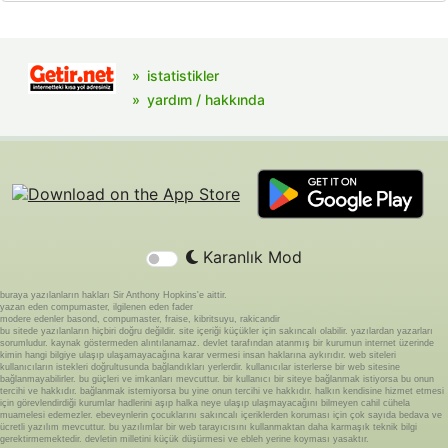
istatistikler
yardım / hakkında
Karanlık Mod
buraya yazılanların hakları Sir Anthony Hopkins'e aittir.
yazan eden compumaster, ilgilenen eden fader
modere edenler basond, compumaster, fraise, kibritsuyu, rakicandir
bu sitede yazılanların hiçbiri doğru değildir. site içeriği küçükler için sakıncalı olabilir. yazılardan yazarları
sorumludur. kaynak göstermeden alıntılanamaz. devlet tarafından atanmış bir kurumun internet üzerinde
kimin hangi bilgiye ulaşıp ulaşamayacağına karar vermesi insan haklarına aykırıdır. web siteleri
kullanıcıların istekleri doğrultusunda bağlandıkları yerlerdir. kullanıcılar isterlerse bir web sitesine
bağlanmayabilirler. bu güçleri ve imkanları mevcuttur. bir kullanıcı bir siteye bağlanmak istiyorsa bu onun
tercihi ve hakkıdır. bağlanmak istemiyorsa bu yine onun tercihi ve hakkıdır. halkın kendisine hizmet etmesi
için görevlendirdiği kurumlar hadlerini aşıp halka neye ulaşıp ulaşmayacağını bilmeyen cahil cühela
muamelesi edemezler. ebeveynlerin çocuklarını sakıncalı içeriklerden koruması için çok sayıda bedava ve
ücretli yazılım mevcuttur. bu yazılımlar bir web tarayıcısını kullanmaktan daha karmaşık teknik bilgi
gerektirmemektedir. devletin milletini küçük düşürmesi ve ebleh yerine koyması yasaktır.