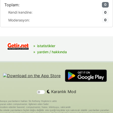
Toplam:
0
Kendi kendine:
0
Moderasyon:
0
istatistikler
yardım / hakkında
Karanlık Mod
buraya yazılanların hakları Sir Anthony Hopkins'e aittir.
yazan eden compumaster, ilgilenen eden fader
modere edenler basond, compumaster, fraise, kibritsuyu, rakicandir
bu sitede yazılanların hiçbiri doğru değildir. site içeriği küçükler için sakıncalı olabilir. yazılardan yazarları