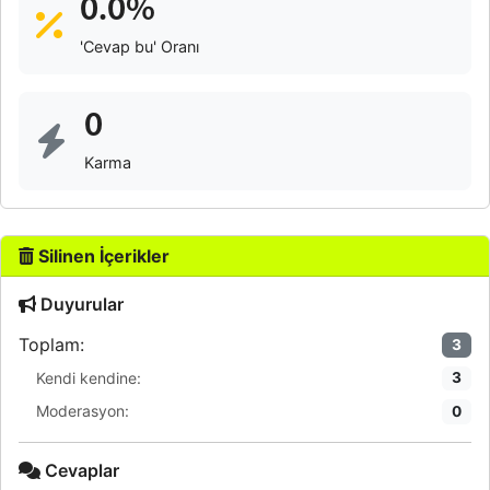
0.0%
'Cevap bu' Oranı
0
Karma
Silinen İçerikler
Duyurular
Toplam:
3
Kendi kendine:
3
Moderasyon:
0
Cevaplar