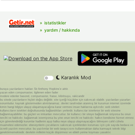
istatistikler
yardım / hakkında
Karanlık Mod
buraya yazılanların hakları Sir Anthony Hopkins'e aittir.
yazan eden compumaster, ilgilenen eden fader
modere edenler basond, compumaster, fraise, kibritsuyu, rakicandir
bu sitede yazılanların hiçbiri doğru değildir. site içeriği küçükler için sakıncalı olabilir. yazılardan yazarları
sorumludur. kaynak göstermeden alıntılanamaz. devlet tarafından atanmış bir kurumun internet üzerinde
kimin hangi bilgiye ulaşıp ulaşamayacağına karar vermesi insan haklarına aykırıdır. web siteleri
kullanıcıların istekleri doğrultusunda bağlandıkları yerlerdir. kullanıcılar isterlerse bir web sitesine
bağlanmayabilirler. bu güçleri ve imkanları mevcuttur. bir kullanıcı bir siteye bağlanmak istiyorsa bu onun
tercihi ve hakkıdır. bağlanmak istemiyorsa bu yine onun tercihi ve hakkıdır. halkın kendisine hizmet etmesi
için görevlendirdiği kurumlar hadlerini aşıp halka neye ulaşıp ulaşmayacağını bilmeyen cahil cühela
muamelesi edemezler. ebeveynlerin çocuklarını sakıncalı içeriklerden koruması için çok sayıda bedava ve
ücretli yazılım mevcuttur. bu yazılımlar bir web tarayıcısını kullanmaktan daha karmaşık teknik bilgi
gerektirmemektedir. devletin milletini küçük düşürmesi ve ebleh yerine koyması yasaktır.