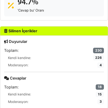
94.7%
'Cevap bu' Oranı
Silinen İçerikler
Duyurular
Toplam:
230
Kendi kendine:
226
Moderasyon:
4
Cevaplar
Toplam:
18
Kendi kendine:
15
Moderasyon:
3