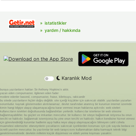
istatistikler
yardım / hakkında
Karanlık Mod
buraya yazılanların hakları Sir Anthony Hopkins'e aittir.
yazan eden compumaster, ilgilenen eden fader
modere edenler basond, compumaster, fraise, kibritsuyu, rakicandir
bu sitede yazılanların hiçbiri doğru değildir. site içeriği küçükler için sakıncalı olabilir. yazılardan yazarları
sorumludur. kaynak göstermeden alıntılanamaz. devlet tarafından atanmış bir kurumun internet üzerinde
kimin hangi bilgiye ulaşıp ulaşamayacağına karar vermesi insan haklarına aykırıdır. web siteleri
kullanıcıların istekleri doğrultusunda bağlandıkları yerlerdir. kullanıcılar isterlerse bir web sitesine
bağlanmayabilirler. bu güçleri ve imkanları mevcuttur. bir kullanıcı bir siteye bağlanmak istiyorsa bu onun
tercihi ve hakkıdır. bağlanmak istemiyorsa bu yine onun tercihi ve hakkıdır. halkın kendisine hizmet etmesi
için görevlendirdiği kurumlar hadlerini aşıp halka neye ulaşıp ulaşmayacağını bilmeyen cahil cühela
muamelesi edemezler. ebeveynlerin çocuklarını sakıncalı içeriklerden koruması için çok sayıda bedava ve
ücretli yazılım mevcuttur. bu yazılımlar bir web tarayıcısını kullanmaktan daha karmaşık teknik bilgi
gerektirmemektedir. devletin milletini küçük düşürmesi ve ebleh yerine koyması yasaktır.