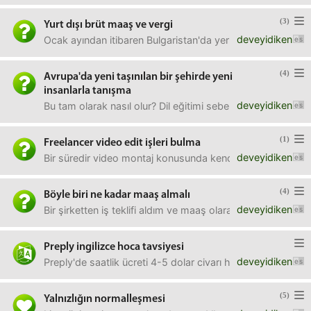
(3)
Yurt dışı brüt maaş ve vergi
deveyidiken
Ocak ayından itibaren Bulgaristan'da yer alan bir şirket 
(4)
Avrupa'da yeni taşınılan bir şehirde yeni
insanlarla tanışma
deveyidiken
Bu tam olarak nasıl olur? Dil eğitimi sebebiyle bir ülkeye
(1)
Freelancer video edit işleri bulma
deveyidiken
Bir süredir video montaj konusunda kendimi geliştiriyorum
(4)
Böyle biri ne kadar maaş almalı
deveyidiken
Bir şirketten iş teklifi aldım ve maaş olarak 9000 TL teklif
Preply ingilizce hoca tavsiyesi
deveyidiken
Preply'de saatlik ücreti 4-5 dolar civarı hocalardan ders a
(5)
Yalnızlığın normalleşmesi