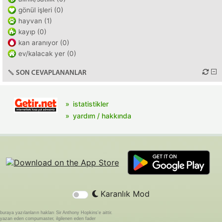
gönül işleri (0)
hayvan (1)
kayıp (0)
kan aranıyor (0)
ev/kalacak yer (0)
SON CEVAPLANANLAR
istatistikler
yardım / hakkında
Karanlık Mod
buraya yazılanların hakları Sir Anthony Hopkins'e aittir.
yazan eden compumaster, ilgilenen eden fader