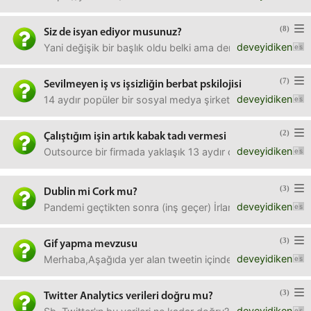
(8)
Siz de isyan ediyor musunuz?
deveyidiken
Yani değişik bir başlık oldu belki ama demek istediğim, b
(7)
Sevilmeyen iş vs işsizliğin berbat pskilojisi
deveyidiken
14 aydır popüler bir sosyal medya şirketi için hizmet veren
(2)
Çalıştığım işin artık kabak tadı vermesi
deveyidiken
Outsource bir firmada yaklaşık 13 aydır çalışıyorum. Olduk
(3)
Dublin mi Cork mu?
deveyidiken
Pandemi geçtikten sonra (inş geçer) İrlanda'ya Work and S
(3)
Gif yapma mevzusu
deveyidiken
Merhaba,Aşağıda yer alan tweetin içindekine benzer bir 
(3)
Twitter Analytics verileri doğru mu?
deveyidiken