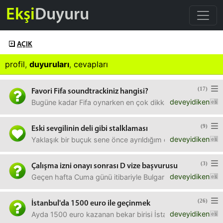
Ekşi
Duyuru
AÇIK
profil
,
duyuruları
,
cevapları
(17)
Favori Fifa soundtrackiniz hangisi?
deveyidiken
Bugüne kadar Fifa oynarken en çok dikkatinizi çeken, "A
(9)
Eski sevgilinin deli gibi stalklaması
deveyidiken
Yaklaşık bir buçuk sene önce ayrıldığım eski sevgilim, Eylü
(3)
Çalışma izni onayı sonrası D vize başvurusu
deveyidiken
Geçen hafta Cuma günü itibariyle Bulgaristan ulusal istih
(26)
İstanbul'da 1500 euro ile geçinmek
deveyidiken
Ayda 1500 euro kazanan bekar birisi İstanbul'da kendine d