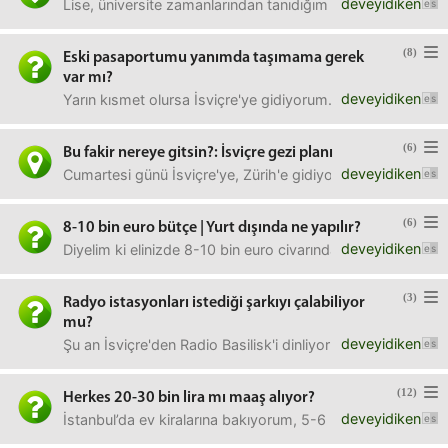
deveyidiken
Lise, üniversite zamanlarından tanıdığım arkadaşlarımın (k
(8)
Eski pasaportumu yanımda taşımama gerek
var mı?
deveyidiken
Yarın kısmet olursa İsviçre'ye gidiyorum. Ancak kafama tak
(6)
Bu fakir nereye gitsin?: İsviçre gezi planı
deveyidiken
Cumartesi günü İsviçre'ye, Zürih'e gidiyorum. 6 gün kala
(6)
8-10 bin euro bütçe | Yurt dışında ne yapılır?
deveyidiken
Diyelim ki elinizde 8-10 bin euro civarında bir bütçeniz var
(3)
Radyo istasyonları istediği şarkıyı çalabiliyor
mu?
deveyidiken
Şu an İsviçre'den Radio Basilisk'i dinliyorum ve uzun süred
(12)
Herkes 20-30 bin lira mı maaş alıyor?
deveyidiken
İstanbul’da ev kiralarına bakıyorum, 5-6 bin liradan aşağı