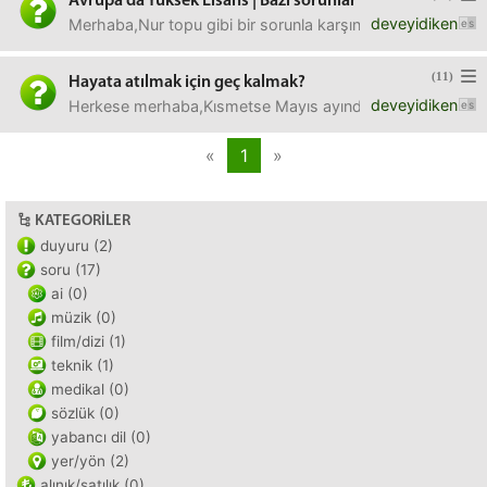
Avrupa'da Yüksek Lisans | Bazı sorunlar
deveyidiken
Merhaba,Nur topu gibi bir sorunla karşınızdayım. Yazın y
(11)
Hayata atılmak için geç kalmak?
deveyidiken
Herkese merhaba,Kısmetse Mayıs ayında mezun olup sonrası
«
1
»
KATEGORILER
duyuru (2)
soru (17)
ai (0)
müzik (0)
film/dizi (1)
teknik (1)
medikal (0)
sözlük (0)
yabancı dil (0)
yer/yön (2)
alınık/satılık (0)