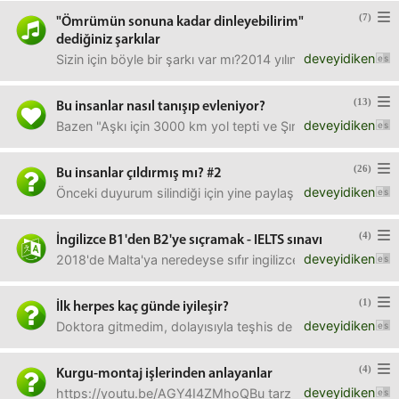
(7)
"Ömrümün sonuna kadar dinleyebilirim"
dediğiniz şarkılar
deveyidiken
Sizin için böyle bir şarkı var mı?2014 yılında İsviçre
(13)
Bu insanlar nasıl tanışıp evleniyor?
deveyidiken
Bazen "Aşkı için 3000 km yol tepti ve Şırnak'a gelin gitti" 
(26)
Bu insanlar çıldırmış mı? #2
deveyidiken
Önceki duyurum silindiği için yine paylaşıyorum. Belli bir
(4)
İngilizce B1'den B2'ye sıçramak - IELTS sınavı
deveyidiken
2018'de Malta'ya neredeyse sıfır ingilizce ile dil eğitimi
(1)
İlk herpes kaç günde iyileşir?
deveyidiken
Doktora gitmedim, dolayısıyla teşhis de kesin değil ama b
(4)
Kurgu-montaj işlerinden anlayanlar
deveyidiken
https://youtu.be/AGY4I4ZMhoQBu tarz klipler, özetler yapa