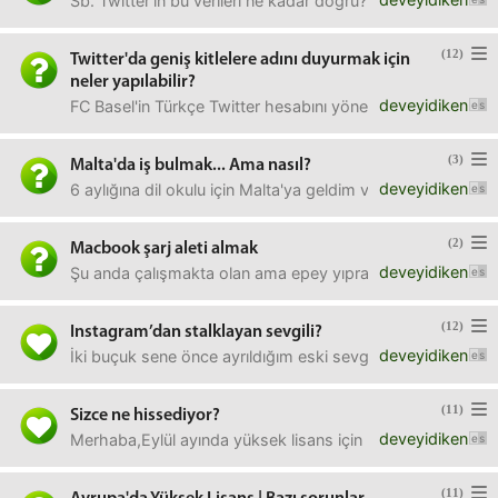
Sb. Twitter'ın bu verileri ne kadar doğru? https://eksiu
(12)
Twitter'da geniş kitlelere adını duyurmak için
neler yapılabilir?
deveyidiken
FC Basel'in Türkçe Twitter hesabını yönetiyorum dört sene
(3)
Malta'da iş bulmak... Ama nasıl?
deveyidiken
6 aylığına dil okulu için Malta'ya geldim ve bu hafta ikin
(2)
Macbook şarj aleti almak
deveyidiken
Şu anda çalışmakta olan ama epey yıpranmış, birçok yerind
(12)
Instagram’dan stalklayan sevgili?
deveyidiken
İki buçuk sene önce ayrıldığım eski sevgilim bugün insta
(11)
Sizce ne hissediyor?
deveyidiken
Merhaba,Eylül ayında yüksek lisans için başka bir ülkeye
(11)