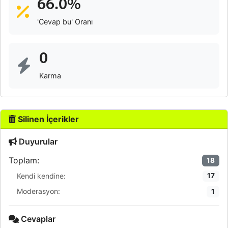
66.0%
'Cevap bu' Oranı
0
Karma
Silinen İçerikler
Duyurular
Toplam:
18
Kendi kendine:
17
Moderasyon:
1
Cevaplar