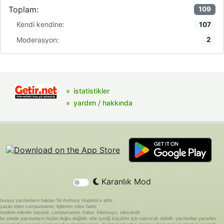
Toplam:
109
Kendi kendine:
107
Moderasyon:
2
istatistikler
yardım / hakkında
Karanlık Mod
buraya yazılanların hakları Sir Anthony Hopkins'e aittir.
yazan eden compumaster, ilgilenen eden fader
modere edenler basond, compumaster, fraise, kibritsuyu, rakicandir
bu sitede yazılanların hiçbiri doğru değildir. site içeriği küçükler için sakıncalı olabilir. yazılardan yazarları