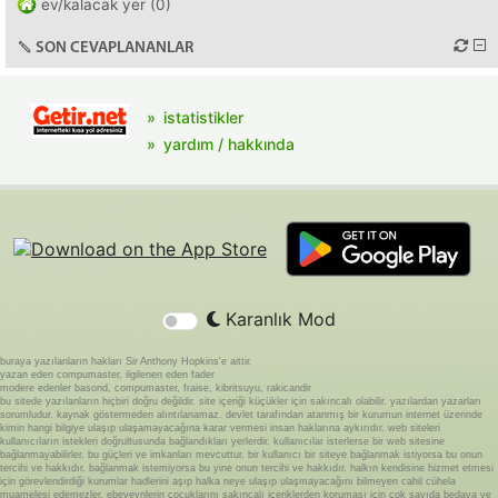
ev/kalacak yer (0)
SON CEVAPLANANLAR
istatistikler
yardım / hakkında
Karanlık Mod
buraya yazılanların hakları Sir Anthony Hopkins'e aittir.
yazan eden compumaster, ilgilenen eden fader
modere edenler basond, compumaster, fraise, kibritsuyu, rakicandir
bu sitede yazılanların hiçbiri doğru değildir. site içeriği küçükler için sakıncalı olabilir. yazılardan yazarları
sorumludur. kaynak göstermeden alıntılanamaz. devlet tarafından atanmış bir kurumun internet üzerinde
kimin hangi bilgiye ulaşıp ulaşamayacağına karar vermesi insan haklarına aykırıdır. web siteleri
kullanıcıların istekleri doğrultusunda bağlandıkları yerlerdir. kullanıcılar isterlerse bir web sitesine
bağlanmayabilirler. bu güçleri ve imkanları mevcuttur. bir kullanıcı bir siteye bağlanmak istiyorsa bu onun
tercihi ve hakkıdır. bağlanmak istemiyorsa bu yine onun tercihi ve hakkıdır. halkın kendisine hizmet etmesi
için görevlendirdiği kurumlar hadlerini aşıp halka neye ulaşıp ulaşmayacağını bilmeyen cahil cühela
muamelesi edemezler. ebeveynlerin çocuklarını sakıncalı içeriklerden koruması için çok sayıda bedava ve