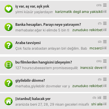
(13)
iş var, aş var, aşk yok
karizmatik degil ama yakisikli
yirmi küsür yaşlardayım ancak iyi bir işim, gelirim olma
(7)
Banka hesapları. Parayı neye yatırayım?
zunuduko relkirbet
merhabalar.eğer ki elimde 5 bin tl gibi bir miktar varsa v
(2)
Araba tavsiyesi
mcserci
Çok fazla arabadan anlayan biri değilim. Babanın arabay
(11)
bu filmlerden hangisini izleyeyim?
inancsiz deve
127 hourscubeeastern promisesequilibriumfour lionshævnen
(5)
giyilebilir dövme?
zunuduko relkirbet
merhaba,giyilebilir dovmeler var ya hani, kadin corabi gibi 
(5)
[istanbul] kalacak yer
shi aila
aranizda beni 27, 28, 29 nisan geceleri misafir edebilecek 