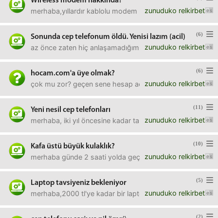
Wireless modem hakkında?
zunuduko relkirbet
merhaba,yıllardır kablolu modem kullanıyordum. fakat lap
(6)
Sonunda cep telefonum öldü. Yenisi lazım (acil)
zunuduko relkirbet
az önce zaten hiç anlaşamadığım samsung jet marka telefo
(6)
hocam.com'a üye olmak?
zunuduko relkirbet
çok mu zor? geçen sene hesap açmıştım, üyelik onay sırası
(11)
Yeni nesil cep telefonları
zunuduko relkirbet
merhaba, iki yıl öncesine kadar takip ettiğim cep telefonu
(10)
Kafa üstü büyük kulaklık?
zunuduko relkirbet
merhaba günde 2 saati yolda geçen bir zat olarak yolda müz
(5)
Laptop tavsiyeniz bekleniyor
zunuduko relkirbet
merhaba,2000 tl'ye kadar bir laptop arıyorum. exper, ca
(2)