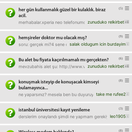
(5)
her gün kullanmalık güzel bir kulaklık. biraz
acil.
zunuduko relkirbet
merhabalar.xperia neo telefonumdan her gün müzik dinleme
(9)
hemşireler doktor mu olacak mış?
salak oldugum icin burdayim
soru: gerçek mi?4 sene okuyan bi hemşire, üzerine bi sene
(6)
Bu alet bu fiyata kaçırılmamalı mı gerçekten?
zunuduko relkirbet
mevzubahis alet şu: http://www.vatanbilgisayar.com/produc
(8)
konuşmak isteyip de konuşacak kimseyi
bulamayınca...
take me rufee2
ne yaparsınız? mesela ben bu duyuruyu açtım.
(3)
istanbul üniversitesi kayıt yenileme
leo1905
derslerim onaylandı şimdi ne yapmam gerekiyor ?
(8)