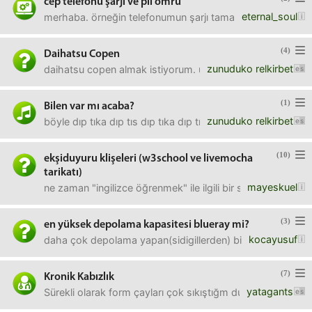
cep telefonu şarjı ve pil ömrü
eternal_soul
merhaba. örneğin telefonumun şarjı tamamen dolu %100 vars
(4)
Daihatsu Copen
zunuduko relkirbet
daihatsu copen almak istiyorum. uzun süredir fotoğrafların
(1)
Bilen var mı acaba?
zunuduko relkirbet
böyle dıp tıka dıp tıs dıp tıka dıp tıs şeklinde sade bir 
(10)
ekşiduyuru klişeleri (w3school ve livemocha
tarikatı)
mayeskuel
ne zaman "ingilizce öğrenmek" ile ilgili bir soru görsem 
(3)
en yüksek depolama kapasitesi blueray mi?
kocayusuf
daha çok depolama yapan(sidigillerden) bir teknoloji yok
(7)
Kronik Kabızlık
yatagants
Sürekli olarak form çayları çok sıkıştığm durumlarda bek