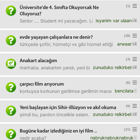
(5)
Üniversite'de 4. Sınıfta Okuyorsak Ne
Oluyoruz?
isyanim var ulaan
Senior .... Student mi yazacağım. Linkedin profilimi günce
(20)
evde yaşayan çalışanlara ne denir?
arwear
türkçede şoför, hizmetçi vs gibi hizmet ettiği ailenin yan
(3)
Anakart alacağım
zunuduko relkirbet
merhaba. anakartım yandı, yeni bi tane alacağım.istediğim 
(6)
çarpıcı film arıyorum
bencilata
korkuysa korkunun gerilimse gerilimin macera ise maceran
(9)
Yeni başlayan için Sihir-illüzyon ve akıl okuma
zunuduko relkirbet
şimdi bu, pardon öncelikle selam.bu sihir illüzyon işine m
(25)
Bugüne kadar izlediğiniz en iyi film ..
nabruknabruknabruk
nedir acaba?