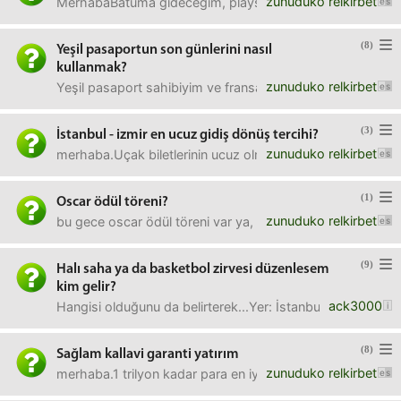
zunuduko relkirbet
MerhabaBatuma gideceğim, playstation fiyatları çok uygun
(8)
Yeşil pasaportun son günlerini nasıl
kullanmak?
zunuduko relkirbet
Yeşil pasaport sahibiyim ve fransa-belçika-hollanda şekl
(3)
İstanbul - izmir en ucuz gidiş dönüş tercihi?
zunuduko relkirbet
merhaba.Uçak biletlerinin ucuz olmadığı bir tarihte izmir
(1)
Oscar ödül töreni?
zunuduko relkirbet
bu gece oscar ödül töreni var ya, ben izlemek istiyorum tö
(9)
Halı saha ya da basketbol zirvesi düzenlesem
kim gelir?
ack3000
Hangisi olduğunu da belirterek...Yer: İstanbul
(8)
Sağlam kallavi garanti yatırım
zunuduko relkirbet
merhaba.1 trilyon kadar para en iyi hangi şekilde değerlend