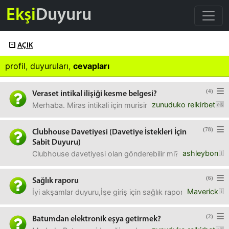
Ekşi
Duyuru
AÇIK
profil
,
duyuruları
,
cevapları
(4)
Veraset intikal ilişiği kesme belgesi?
zunuduko relkirbet
Merhaba. Miras intikali için murisin vergi ilişiği kesilme be
(78)
Clubhouse Davetiyesi (Davetiye İstekleri İçin
Sabit Duyuru)
ashleybon
Clubhouse davetiyesi olan gönderebilir mi? Pandemi zamanı
(6)
Sağlık raporu
Maverick
İyi akşamlar duyuru,İşe giriş için sağlık raporu almam g
(2)
Batumdan elektronik eşya getirmek?