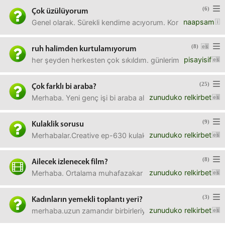
(6)
Çok üzülüyorum
naapsam
Genel olarak. Sürekli kendime acıyorum. Komik bi şey söyl
(8)
ruh halimden kurtulamıyorum
pisayisif
her şeyden herkesten çok sıkıldım. günlerim "akşam olsu
(25)
Çok farklı bi araba?
zunuduko relkirbet
Merhaba. Yeni genç işi bi araba almak istiyorum. 40-45 bi
(9)
Kulaklik sorusu
zunuduko relkirbet
Merhabalar.Creative ep-630 kulakligim 3 yil sonra bozuldu
(8)
Ailecek izlenecek film?
zunuduko relkirbet
Merhaba. Ortalama muhafazakar turk ailesini rahatsiz edebi
(3)
Kadınların yemekli toplantı yeri?
zunuduko relkirbet
merhaba.uzun zamandır birbirleriyle görüşemeyen 50 yaş üs