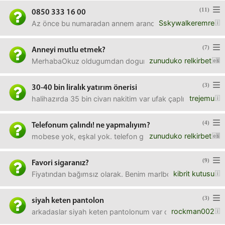
(11)
0850 333 16 00
Sskywalkeremre
Az önce bu numaradan annem arandı ve karşı tarafla hararetl
(7)
Anneyi mutlu etmek?
zunuduko relkirbet
MerhabaOkuz oldugumdan dogum gununu unuttum annemin. Ust
(3)
30-40 bin liralık yatırım önerisi
trejemu
halihazırda 35 bin civarı nakitim var ufak çaplı yatırım öneri
(4)
Telefonum çalındı! ne yapmalıyım?
zunuduko relkirbet
mobese yok, eşkal yok. telefon gitti onu sindirdim artık.ba
(9)
Favori sigaranız?
kibrit kutusu
Fiyatından bağımsız olarak. Benim marlboro light mesela.
(3)
siyah keten pantolon
rockman002
arkadaslar siyah keten pantolonum var onun üsttüne göml