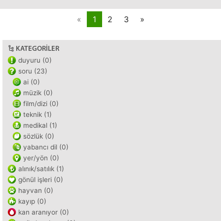
«
1
2
3
»
KATEGORILER
duyuru (0)
soru (23)
ai (0)
müzik (0)
film/dizi (0)
teknik (1)
medikal (1)
sözlük (0)
yabancı dil (0)
yer/yön (0)
alınık/satılık (1)
gönül işleri (0)
hayvan (0)
kayıp (0)
kan aranıyor (0)