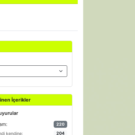
inen İçerikler
yurular
am:
220
ndi kendine:
204