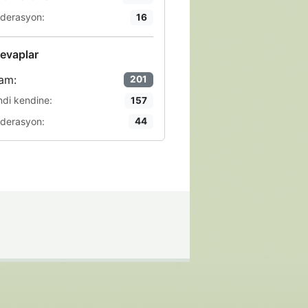
derasyon:
16
evaplar
am:
201
ndi kendine:
157
derasyon:
44