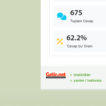
675
Toplam Cevap
62.2%
'Cevap bu' Oranı
istatistikler
yardım / hakkında