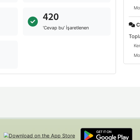
Mo
420
C
'Cevap bu' İşaretlenen
Topl
Ke
Mo