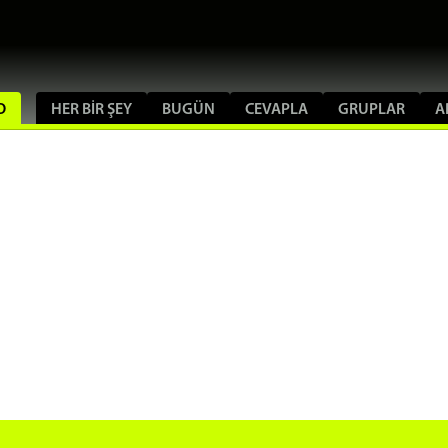
O
HER BIR ŞEY
BUGÜN
CEVAPLA
GRUPLAR
A