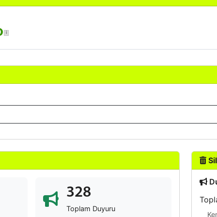
o
Sil
Du
328
Topl
Toplam Duyuru
Ke