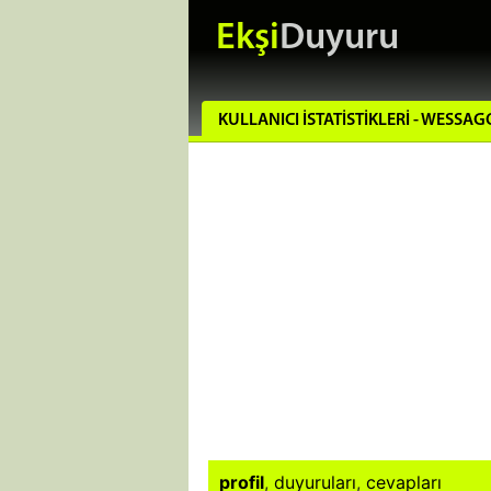
Ekşi
Duyuru
KULLANICI İSTATISTIKLERI - WESSAG
profil
,
duyuruları
,
cevapları