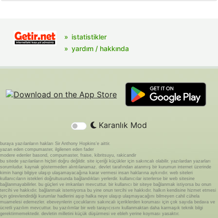
istatistikler
yardım / hakkında
Karanlık Mod
buraya yazılanların hakları Sir Anthony Hopkins'e aittir.
yazan eden compumaster, ilgilenen eden fader
modere edenler basond, compumaster, fraise, kibritsuyu, rakicandir
bu sitede yazılanların hiçbiri doğru değildir. site içeriği küçükler için sakıncalı olabilir. yazılardan yazarları
sorumludur. kaynak göstermeden alıntılanamaz. devlet tarafından atanmış bir kurumun internet üzerinde
kimin hangi bilgiye ulaşıp ulaşamayacağına karar vermesi insan haklarına aykırıdır. web siteleri
kullanıcıların istekleri doğrultusunda bağlandıkları yerlerdir. kullanıcılar isterlerse bir web sitesine
bağlanmayabilirler. bu güçleri ve imkanları mevcuttur. bir kullanıcı bir siteye bağlanmak istiyorsa bu onun
tercihi ve hakkıdır. bağlanmak istemiyorsa bu yine onun tercihi ve hakkıdır. halkın kendisine hizmet etmesi
için görevlendirdiği kurumlar hadlerini aşıp halka neye ulaşıp ulaşmayacağını bilmeyen cahil cühela
muamelesi edemezler. ebeveynlerin çocuklarını sakıncalı içeriklerden koruması için çok sayıda bedava ve
ücretli yazılım mevcuttur. bu yazılımlar bir web tarayıcısını kullanmaktan daha karmaşık teknik bilgi
gerektirmemektedir. devletin milletini küçük düşürmesi ve ebleh yerine koyması yasaktır.