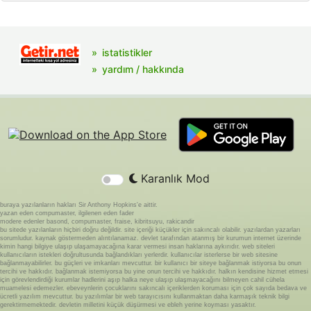
istatistikler
yardım / hakkında
Karanlık Mod
buraya yazılanların hakları Sir Anthony Hopkins'e aittir.
yazan eden compumaster, ilgilenen eden fader
modere edenler basond, compumaster, fraise, kibritsuyu, rakicandir
bu sitede yazılanların hiçbiri doğru değildir. site içeriği küçükler için sakıncalı olabilir. yazılardan yazarları
sorumludur. kaynak göstermeden alıntılanamaz. devlet tarafından atanmış bir kurumun internet üzerinde
kimin hangi bilgiye ulaşıp ulaşamayacağına karar vermesi insan haklarına aykırıdır. web siteleri
kullanıcıların istekleri doğrultusunda bağlandıkları yerlerdir. kullanıcılar isterlerse bir web sitesine
bağlanmayabilirler. bu güçleri ve imkanları mevcuttur. bir kullanıcı bir siteye bağlanmak istiyorsa bu onun
tercihi ve hakkıdır. bağlanmak istemiyorsa bu yine onun tercihi ve hakkıdır. halkın kendisine hizmet etmesi
için görevlendirdiği kurumlar hadlerini aşıp halka neye ulaşıp ulaşmayacağını bilmeyen cahil cühela
muamelesi edemezler. ebeveynlerin çocuklarını sakıncalı içeriklerden koruması için çok sayıda bedava ve
ücretli yazılım mevcuttur. bu yazılımlar bir web tarayıcısını kullanmaktan daha karmaşık teknik bilgi
gerektirmemektedir. devletin milletini küçük düşürmesi ve ebleh yerine koyması yasaktır.