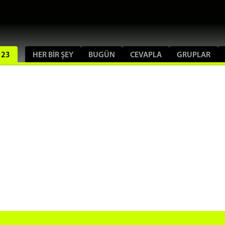
123
HER BIR ŞEY
BUGÜN
CEVAPLA
GRUPLAR