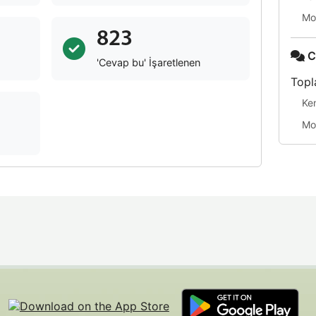
Mo
823
C
'Cevap bu' İşaretlenen
Topl
Ke
Mo