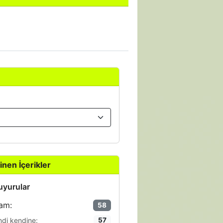
inen İçerikler
yurular
am:
58
ndi kendine:
57