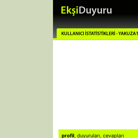
Ekşi
Duyuru
KULLANICI İSTATISTIKLERI - YAKUZA
profil
,
duyuruları
,
cevapları