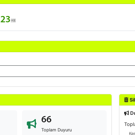
123
Sil
Du
66
Topl
Toplam Duyuru
Ke