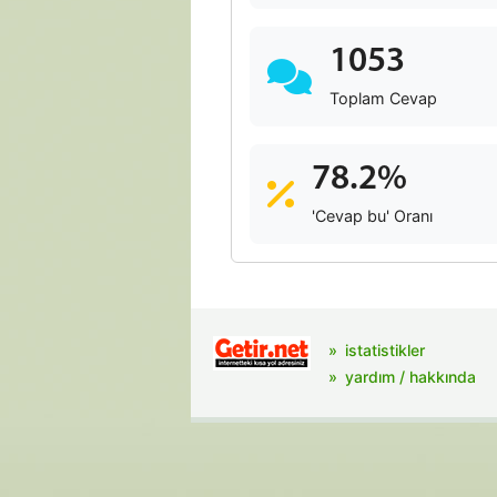
1053
Toplam Cevap
78.2%
'Cevap bu' Oranı
istatistikler
yardım / hakkında