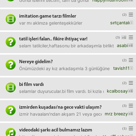
Gonul islerini sectim, tam da gonul isleri gibi degil ama
(2)
imitation game tarzı filmler
sırtçantalı
var mı aklınıza gelenteşekkürler
(3)
tatil işleri falan.. fikire ihtiyaç var!
asabi
selam tatilciler,haftasonu bir arkadaşımla birlikte ege'de 
(2)
Nereye gidelim?
tavish11
Önümüzdeki ay kız arkadaşımla 3 günlüğüne İzmir'e gideceği
(2)
bi film vardı
kcalbosay
selamlar duyurucular.bi film vardı. bi kızla çapkın bi ka
(3)
izmirden kuşadası'na gece vakti ulaşım?
mrz breezy
izmir havaalanı'ndan akşam 21 veya gece 01'de kuşadası'na
(1)
videodaki şarkı acil bulmamız lazım