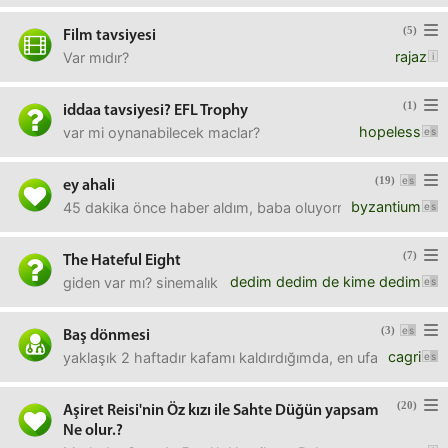
(5)
Film tavsiyesi
rajaz
Var mıdır?
(1)
iddaa tavsiyesi? EFL Trophy
hopeless
var mi oynanabilecek maclar?
(19)
ey ahali
byzantium
45 dakika önce haber aldım, baba oluyormuşum. sizinle 
(7)
The Hateful Eight
dedim dedim de kime dedim
giden var mı? sinemalık mı? laptopluk mu? bu ara çok si
(3)
Baş dönmesi
cagri
yaklaşık 2 haftadır kafamı kaldırdığımda, en ufak bir ha
(20)
Aşiret Reisi'nin Öz kızı ile Sahte Düğün yapsam
Ne olur.?