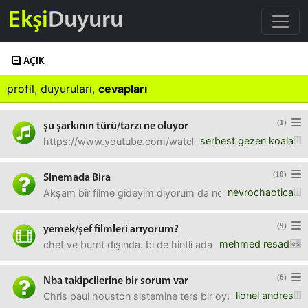
Ekşi
Duyuru
AÇIK
profil
,
duyuruları
,
cevapları
(1)
şu şarkının türü/tarzı ne oluyor
serbest gezen koala
https://www.youtube.com/watch?v=LzE32ChEp24&li
(10)
Sinemada Bira
nevrochaotica
Akşam bir filme gideyim diyorum da normalde sinema alışka
(9)
yemek/şef filmleri arıyorum?
mehmed resad
chef ve burnt dışında. bi de hintli adamların filmi vardı. bun
(6)
Nba takipcilerine bir sorum var
lionel andres
Chris paul houston sistemine ters bir oyuncu degil mi siz