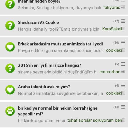
Insanlar neden boyle?
fakyoras
Selamlar, Sozluge bakiyorum, duyuruya bakiyorum insanlar 
(12)
Shedracon VS Cookie
KaraSakall
Hangisi daha iyi troll?TEmiz bir oymala için önce sebebiniz
(26)
Erkek arkadasim mutsuz animizda tatli yedi
cookieki
Kavga ettik iki gun sonrakonusmak icin bulustuk bu hic bir
(5)
2015'in en iyi filmi sizce hangisi?
emreorhan
sinema severlerin bildiğini düşündüğüm http://www.filmlove
(4)
Acaba takıntılı aşık mıyım?
cookieki
Normal zamanlarda sevgilimle beraberken, aramız iyiyken
(14)
bir kediye normal bir hekim (cerrah) iğne
yapabilir mi?
tuhaf sorular soruyorum ben
bir klinikte gördüm, veteriner kedinin ensesinin biraz altı