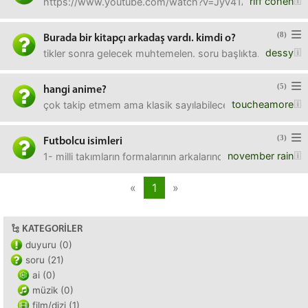
riff cohen
https://www.youtube.com/watch?v=Jyv41Az6-d8&featu
(8)
Burada bir kitapçı arkadaş vardı. kimdi o?
dessy
tikler sonra gelecek muhtemelen. soru başlıkta.
(5)
hangi anime?
toucheamore
çok takip etmem ama klasik sayılabilecek birkaç animeyi izle
(3)
Futbolcu isimleri
november rain
1- milli takımların formalarının arkalarında neden artık fu
«
1
»
KATEGORILER
duyuru (0)
soru (21)
ai (0)
müzik (0)
film/dizi (1)