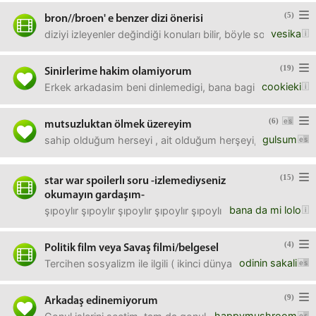
(5)
bron//broen' e benzer dizi önerisi
vesika
diziyi izleyenler değindiği konuları bilir, böyle sosyal poli
(19)
Sinirlerime hakim olamiyorum
cookieki
Erkek arkadasim beni dinlemedigi, bana bagirdigi ve aci
(6)
mutsuzluktan ölmek üzereyim
gulsum
sahip olduğum herseyi , ait olduğum herşeyi, yaşadığım ,
(15)
star war spoilerlı soru -izlemediyseniz
okumayın gardaşım-
bana da mi lolo
şıpoylır şıpoylır şıpoylır şıpoylır şıpoylır son sahnede gel
(4)
Politik film veya Savaş filmi/belgesel
odinin sakali
Tercihen sosyalizm ile ilgili ( ikinci dünya savaşı da olabilir
(9)
Arkadaş edinemiyorum
happymushroom