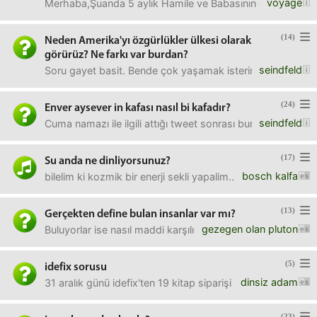
voyage
Merhaba,Şuanda 5 aylık Hamile ve Babasının durumdan habe
(14)
Neden Amerika'yı özgürlükler ülkesi olarak
görürüz? Ne farkı var burdan?
seindfeld
Soru gayet basit. Bende çok yaşamak isterim orada hele k
(24)
Enver aysever in kafası nasıl bi kafadır?
seindfeld
Cuma namazı ile ilgili attığı tweet sonrası bunu sormak ist
(17)
Su anda ne dinliyorsunuz?
bosch kalfa
bilelim ki kozmik bir enerji sekli yapalim... :)
(13)
Gerçekten define bulan insanlar var mı?
gezegen olan pluton
Buluyorlar ise nasıl maddi karşılığına çeviriyorlar, bildiğim k
(5)
idefix sorusu
dinsiz adam
31 aralık günü idefix'ten 19 kitap siparişi vermiştim. sipa
(23)