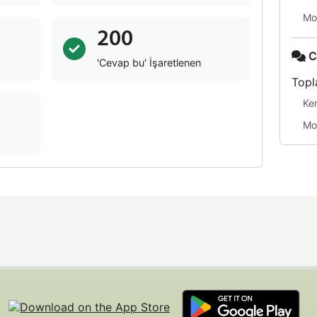
Mo
200
C
'Cevap bu' İşaretlenen
Topl
Ke
Mo