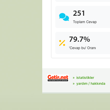
251
Toplam Cevap
79.7%
'Cevap bu' Oranı
istatistikler
yardım / hakkında