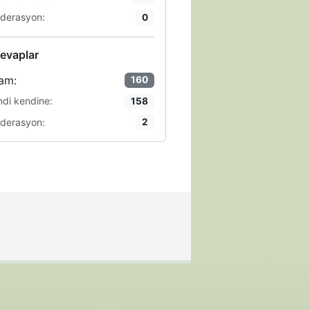
derasyon:
0
evaplar
am:
160
ndi kendine:
158
derasyon:
2