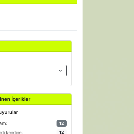
inen İçerikler
yurular
am:
12
ndi kendine:
12