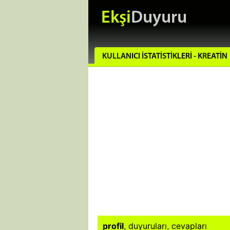
Ekşi
Duyuru
KULLANICI İSTATISTIKLERI - KREATIN
profil
,
duyuruları
,
cevapları