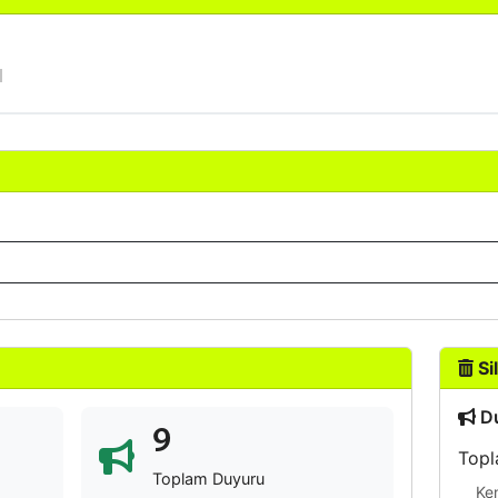
Sil
Du
9
Topl
Toplam Duyuru
Ke