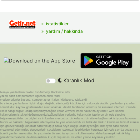
istatistikler
yardım / hakkında
Karanlık Mod
buraya yazılanların hakları Sir Anthony Hopkins'e aittir.
yazan eden compumaster, ilgilenen eden fader
modere edenler basond, compumaster, fraise, kibritsuyu, rakicandir
bu sitede yazılanların hiçbiri doğru değildir. site içeriği küçükler için sakıncalı olabilir. yazılardan yazarları
sorumludur. kaynak göstermeden alıntılanamaz. devlet tarafından atanmış bir kurumun internet üzerinde
kimin hangi bilgiye ulaşıp ulaşamayacağına karar vermesi insan haklarına aykırıdır. web siteleri
kullanıcıların istekleri doğrultusunda bağlandıkları yerlerdir. kullanıcılar isterlerse bir web sitesine
bağlanmayabilirler. bu güçleri ve imkanları mevcuttur. bir kullanıcı bir siteye bağlanmak istiyorsa bu onun
tercihi ve hakkıdır. bağlanmak istemiyorsa bu yine onun tercihi ve hakkıdır. halkın kendisine hizmet etmesi
için görevlendirdiği kurumlar hadlerini aşıp halka neye ulaşıp ulaşmayacağını bilmeyen cahil cühela
muamelesi edemezler. ebeveynlerin çocuklarını sakıncalı içeriklerden koruması için çok sayıda bedava ve
ücretli yazılım mevcuttur. bu yazılımlar bir web tarayıcısını kullanmaktan daha karmaşık teknik bilgi
gerektirmemektedir. devletin milletini küçük düşürmesi ve ebleh yerine koyması yasaktır.