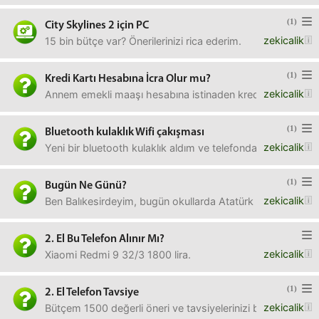
(1)
City Skylines 2 için PC
zekicalik
15 bin bütçe var? Önerilerinizi rica ederim.
(1)
Kredi Kartı Hesabına İcra Olur mu?
zekicalik
Annem emekli maaşı hesabına istinaden kredi kartı aldı, ann
(1)
Bluetooth kulaklık Wifi çakışması
zekicalik
Yeni bir bluetooth kulaklık aldım ve telefonda kullanıyor
(1)
Bugün Ne Günü?
zekicalik
Ben Balıkesirdeyim, bugün okullarda Atatürk ve bayrak ası
2. El Bu Telefon Alınır Mı?
zekicalik
Xiaomi Redmi 9 32/3 1800 lira.
(1)
2. El Telefon Tavsiye
zekicalik
Bütçem 1500 değerli öneri ve tavsiyelerinizi bekliyorum.(