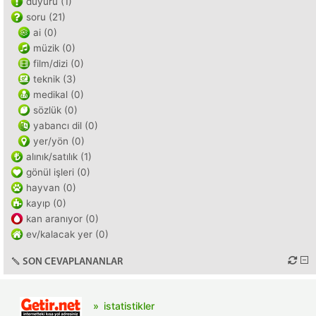
duyuru (1)
soru (21)
ai (0)
müzik (0)
film/dizi (0)
teknik (3)
medikal (0)
sözlük (0)
yabancı dil (0)
yer/yön (0)
alınık/satılık (1)
gönül işleri (0)
hayvan (0)
kayıp (0)
kan aranıyor (0)
ev/kalacak yer (0)
SON CEVAPLANANLAR
istatistikler