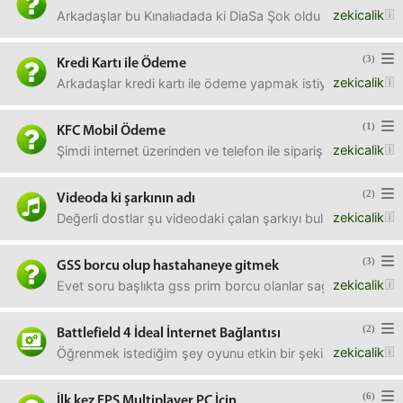
zekicalik
Arkadaşlar bu Kınalıadada ki DiaSa Şok oldu mu? Yani m
(3)
Kredi Kartı ile Ödeme
zekicalik
Arkadaşlar kredi kartı ile ödeme yapmak istiyorum ama kar
(1)
KFC Mobil Ödeme
zekicalik
Şimdi internet üzerinden ve telefon ile siparişlerde bu 
(2)
Videoda ki şarkının adı
zekicalik
Değerli dostlar şu videodaki çalan şarkıyı bulmak istiyo
(3)
GSS borcu olup hastahaneye gitmek
zekicalik
Evet soru başlıkta gss prim borcu olanlar sağlık hizmeti al
(2)
Battlefield 4 İdeal İnternet Bağlantısı
zekicalik
Öğrenmek istediğim şey oyunu etkin bir şekilde oynayabilme
(6)
İlk kez FPS Multiplayer PC İçin