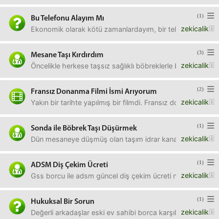
(1)
Bu Telefonu Alayım Mı
zekicalik
Ekonomik olarak kötü zamanlardayım, bir telefoncuda 1500
(3)
Mesane Taşı Kırdırdım
zekicalik
Öncelikle herkese taşsız sağlıklı böbreklerle bir hayat di
(2)
Fransız Donanma Filmi İsmi Arıyorum
zekicalik
Yakın bir tarihte yapılmış bir filmdi. Fransız donanmasıyla 
(1)
Sonda ile Böbrek Taşı Düşürmek
zekicalik
Dün mesaneye düşmüş olan taşım idrar kanalımı kapattı ve
(1)
ADSM Diş Çekim Ücreti
zekicalik
Gss borcu ile adsm güncel diş çekim ücreti nedir? Geçen se
(1)
Hukuksal Bir Sorun
zekicalik
Değerli arkadaşlar eski ev sahibi borca karşılık kişiler ş