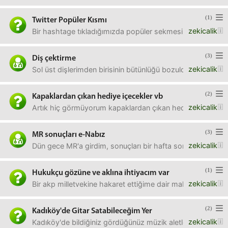
(1)
Twitter Popüler Kısmı
zekicalik
Bir hashtage tıkladığımızda popüler sekmesinin altında o k
(3)
Diş çektirme
zekicalik
Sol üst dişlerimden birisinin bütünlüğü bozulduğu için Ağ
(2)
Kapaklardan çıkan hediye içecekler vb
zekicalik
Artık hiç görmüyorum kapaklardan çıkan hediyeler işte 3 ka
(3)
MR sonuçları e-Nabız
zekicalik
Dün gece MR'a girdim, sonuçları bir hafta sonra alacağım
(1)
Hukukçu gözüne ve aklına ihtiyacım var
zekicalik
Bir akp milletvekine hakaret ettiğime dair mahkemem va
(2)
Kadıköy'de Gitar Satabileceğim Yer
zekicalik
Kadıköy'de bildiğiniz gördüğünüz müzik aletleri alan ölücü