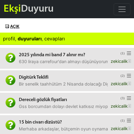
Ekşi
Duyuru
AÇIK
profil
,
duyuruları
,
cevapları
(1)
2025 yılında mi band 7 alınır mı?
zekicalik
630 liraya carrefour'dan almayı düşünüyorum, daha önce hiç 
(2)
Digitürk Teklifi
zekicalik
Bir senelik taahhütüm 2 Nisanda dolacağı Digitürke iptal baş
(3)
Dereceli gözlük fiyatları
zekicalik
Gss borcumdan dolayı devlet katkısız miyop astigmat reçe
(1)
15 bin civarı dizüstü?
zekicalik
Merhaba arkadaşlar, bütçemin oyun oynamak için çok düşük 