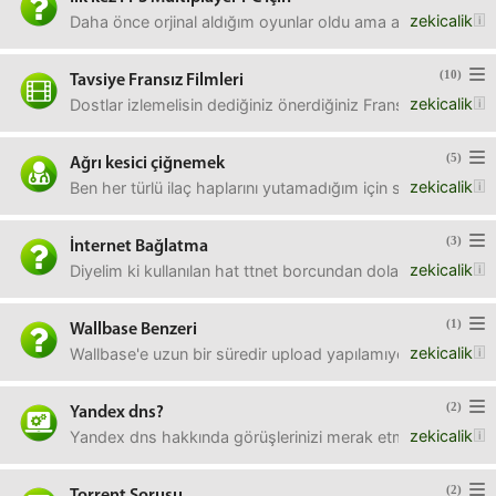
zekicalik
Daha önce orjinal aldığım oyunlar oldu ama açık söylemek 
(10)
Tavsiye Fransız Filmleri
zekicalik
Dostlar izlemelisin dediğiniz önerdiğiniz Fransız filmleri 
(5)
Ağrı kesici çiğnemek
zekicalik
Ben her türlü ilaç haplarını yutamadığım için su ile çiğne
(3)
İnternet Bağlatma
zekicalik
Diyelim ki kullanılan hat ttnet borcundan dolayı kapandı,son
(1)
Wallbase Benzeri
zekicalik
Wallbase'e uzun bir süredir upload yapılamıyor buda sitenin
(2)
Yandex dns?
zekicalik
Yandex dns hakkında görüşlerinizi merak etmekteyim, hız 
(2)