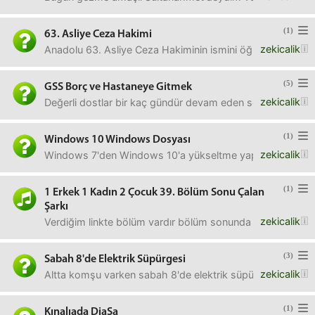
(1)
63. Asliye Ceza Hakimi
zekicalik
Anadolu 63. Asliye Ceza Hakiminin ismini öğrenmek istiyor
(5)
GSS Borç ve Hastaneye Gitmek
zekicalik
Değerli dostlar bir kaç gündür devam eden sol kulak çınl
(1)
Windows 10 Windows Dosyası
zekicalik
Windows 7'den Windows 10'a yükseltme yaptım sonrasında
(1)
1 Erkek 1 Kadın 2 Çocuk 39. Bölüm Sonu Çalan
Şarkı
zekicalik
Verdiğim linkte bölüm vardır bölüm sonunda çalan yabanc
(3)
Sabah 8'de Elektrik Süpürgesi
zekicalik
Altta komşu varken sabah 8'de elektrik süpürgesi ile temiz
(1)
Kınalıada DiaSa