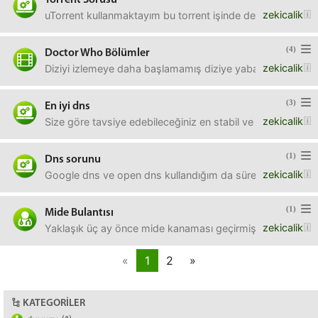
Torrent Sorusu
zekicalik
uTorrent kullanmaktayım bu torrent işinde de yeniyim.Benim
(4)
Doctor Who Bölümler
zekicalik
Diziyi izlemeye daha başlamamış diziye yabancı biri için a
(3)
En iyi dns
zekicalik
Size göre tavsiye edebileceğiniz en stabil ve hızlı dns hang
(1)
Dns sorunu
zekicalik
Google dns ve open dns kullandığım da sürekli olarak int
(1)
Mide Bulantısı
zekicalik
Yaklaşık üç ay önce mide kanaması geçirmiş birisi ilaçlar
«
1
2
»
KATEGORILER