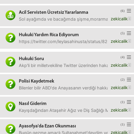
(6)
Acil Servisten Ücretsiz Yararlanma
zekicalik
Sol ayağımda ve bacağımda şişme,morarma,ağrı,sızı,ayağı 
(5)
Hukuki Yardım Rica Ediyorum
zekicalik
https://twitter.com/leylasahinusta/status/8204027899606
(4)
Hukuki Soru
zekicalik
Akp'li bir milletvekiline Twitter üzerinden hakaret ettiğim
(2)
Polisi Kaydetmek
zekicalik
Bilenler bilir ABD'de Anayasanın verdiği hakka göre her 
(1)
Nasıl Giderim
zekicalik
Kayışdağından Ataşehir Ağız ve Diş Sağlığı Merkezine Otobü
(1)
Ayasofya'da Ezan Okunması
zekicalik
Bugün gezme amaçlı Sultanahmet'deydim ve Ezan vaktine 