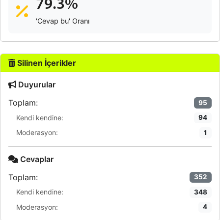
79.3%
'Cevap bu' Oranı
Silinen İçerikler
Duyurular
Toplam:
95
Kendi kendine:
94
Moderasyon:
1
Cevaplar
Toplam:
352
Kendi kendine:
348
Moderasyon:
4