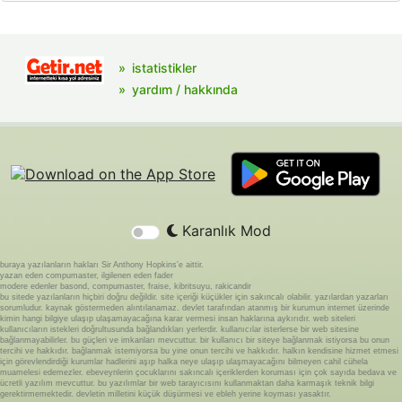
istatistikler
yardım / hakkında
Karanlık Mod
buraya yazılanların hakları Sir Anthony Hopkins'e aittir.
yazan eden compumaster, ilgilenen eden fader
modere edenler basond, compumaster, fraise, kibritsuyu, rakicandir
bu sitede yazılanların hiçbiri doğru değildir. site içeriği küçükler için sakıncalı olabilir. yazılardan yazarları
sorumludur. kaynak göstermeden alıntılanamaz. devlet tarafından atanmış bir kurumun internet üzerinde
kimin hangi bilgiye ulaşıp ulaşamayacağına karar vermesi insan haklarına aykırıdır. web siteleri
kullanıcıların istekleri doğrultusunda bağlandıkları yerlerdir. kullanıcılar isterlerse bir web sitesine
bağlanmayabilirler. bu güçleri ve imkanları mevcuttur. bir kullanıcı bir siteye bağlanmak istiyorsa bu onun
tercihi ve hakkıdır. bağlanmak istemiyorsa bu yine onun tercihi ve hakkıdır. halkın kendisine hizmet etmesi
için görevlendirdiği kurumlar hadlerini aşıp halka neye ulaşıp ulaşmayacağını bilmeyen cahil cühela
muamelesi edemezler. ebeveynlerin çocuklarını sakıncalı içeriklerden koruması için çok sayıda bedava ve
ücretli yazılım mevcuttur. bu yazılımlar bir web tarayıcısını kullanmaktan daha karmaşık teknik bilgi
gerektirmemektedir. devletin milletini küçük düşürmesi ve ebleh yerine koyması yasaktır.