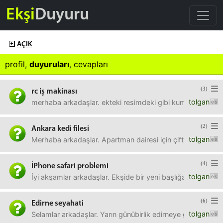
Ekşi
Duyuru
AÇIK
profil
,
duyuruları
,
cevapları
(3)
rc iş makinası
tolgan
merhaba arkadaşlar. ekteki resimdeki gibi kumandalı iş ma
(2)
Ankara kedi filesi
tolgan
Merhaba arkadaşlar. Apartman dairesi için çift balkona d
(4)
İPhone safari problemi
tolgan
İyi akşamlar arkadaşlar. Ekşide bir yeni başlığa veya entr
(6)
Edirne seyahati
tolgan
Selamlar arkadaşlar. Yarın günübirlik edirneye gideceğim