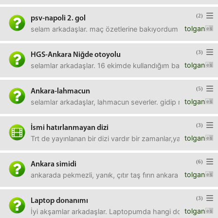
(2)
psv-napoli 2. gol
tolgan
selam arkadaşlar. maç özetlerine bakıyordum da psv 2. g
(3)
HGS-Ankara Niğde otoyolu
tolgan
selamlar arkadaşlar. 16 ekimde kullandığım banka uygulam
(5)
Ankara-lahmacun
tolgan
selamlar arkadaşlar, lahmacun severler. gidip memnun kald
(3)
İsmi hatırlanmayan dizi
tolgan
Trt de yayınlanan bir dizi vardır bir zamanlar,yabancı. Bir
(6)
Ankara simidi
tolgan
ankarada pekmezli, yanık, çıtır taş fırın ankara simidini ne
(3)
Laptop donanımı
tolgan
İyi akşamlar arkadaşlar. Laptopumda hangi donanım var on