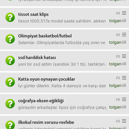
(1)
tissot saat klips
tolgan
tissot t005.517a model saate sahibim. alırken bileğime büyü
(2)
Olimpiyat basketbol/futbol
tolgan
Selamlar. Olimpiyatlarda futbolda yaş sınırı ve a kadrodan
(2)
ssd harddisk hatası
tolgan
yeni bir ssd aldım (sandisk 3d 1 tb). taktıktan sonra 
(5)
Katta oyun oynayan çocuklar
tolgan
İyi günler dilerim. Katta 4 daireyiz ve karşı daire ve çapra
(3)
coğrafya-eksen eğikliği
tolgan
günaydın arkadaşlar. kpss için coğrafya çalışıyorum da. bi
(1)
ilkokul resim sorusu-resfebe
tolgan
yeğenin ödevindeki ortadaki şekilden hangi kelime çıkar 