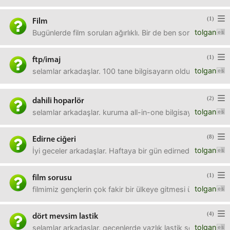
(1)
Film
tolgan
Bugünlerde film soruları ağırlıklı. Bir de ben sorayım.Adamı
(1)
ftp/imaj
tolgan
selamlar arkadaşlar. 100 tane bilgisayarın olduğu bir yerde
(2)
dahili hoparlör
tolgan
selamlar arkadaşlar. kuruma all-in-one bilgisayarlardan alınd
(8)
Edirne ciğeri
tolgan
İyi geceler arkadaşlar. Haftaya bir gün edirnede olacağım i
(1)
film sorusu
tolgan
filmimiz gençlerin çok fakir bir ülkeye gitmesi üzerine. ce
(4)
dört mevsim lastik
tolgan
selamlar arkadaşlar. geçenlerde yazlık lastik sorusu sormu