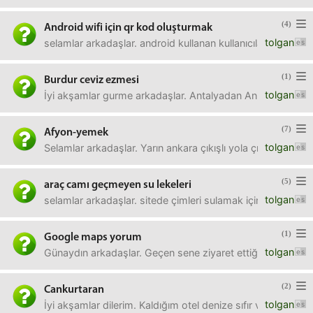
(4)
Android wifi için qr kod oluşturmak
tolgan
selamlar arkadaşlar. android kullanan kullanıcılarımızın wi
(1)
Burdur ceviz ezmesi
tolgan
İyi akşamlar gurme arkadaşlar. Antalyadan Ankaraya yolum 
(7)
Afyon-yemek
tolgan
Selamlar arkadaşlar. Yarın ankara çıkışlı yola çıkacağım ar
(5)
araç camı geçmeyen su lekeleri
tolgan
selamlar arkadaşlar. sitede çimleri sulamak için kullandıkl
(1)
Google maps yorum
tolgan
Günaydın arkadaşlar. Geçen sene ziyaret ettiğim bir yer
(2)
Cankurtaran
tolgan
İyi akşamlar dilerim. Kaldığım otel denize sıfır ve plajında