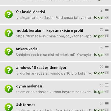
(3)
Yaz lastiği önerisi
tolgan
İyi akşamlar arkadaşlar. Ford cmax için yaz lastiği önerisi
(5)
mutfak borularını kapatmak için u profil
tolgan
https://tr.made-in-china.com/co_kitchen-appliances/pro
(4)
Ankara kedisi
tolgan
Sahiplenilecek olsa dişi mi erkek mi? Yavruyken sahiplenilece
(4)
windows 10 saat eşitlenmiyor
tolgan
iyi günler arkadaşlar. windows 10 pro kullanıyorum (lisan
(3)
kıyma makinesi
tolgan
selamlar arkadaşlar. kurban bayramında evdeki etleri kasa
(4)
Usb format
tolgan
İyi akşamlar arkadaşlar. Araç içi kamera için 128 gb micro