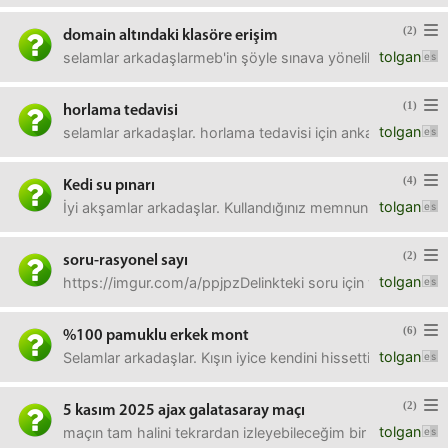
(2)
domain altındaki klasöre erişim
tolgan
selamlar arkadaşlarmeb'in şöyle sınava yönelik bir doma
(1)
horlama tedavisi
tolgan
selamlar arkadaşlar. horlama tedavisi için ankarada önerebil
(4)
Kedi su pınarı
tolgan
İyi akşamlar arkadaşlar. Kullandığınız memnun kaldığınız 
(2)
soru-rasyonel sayı
tolgan
https://imgur.com/a/ppjpzDelinkteki soru için yardımcı o
(6)
%100 pamuklu erkek mont
tolgan
Selamlar arkadaşlar. Kışın iyice kendini hissettirdiği bu 
(2)
5 kasım 2025 ajax galatasaray maçı
tolgan
maçın tam halini tekrardan izleyebileceğim bir kaynak var