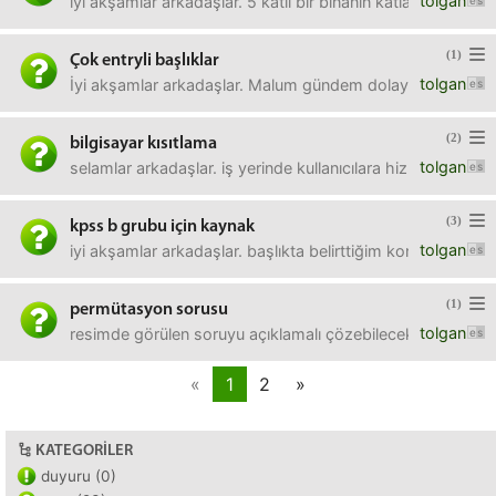
tolgan
iyi akşamlar arkadaşlar. 5 katlı bir binanın katları arasın
(1)
Çok entryli başlıklar
tolgan
İyi akşamlar arkadaşlar. Malum gündem dolayısıyla sayfa
(2)
bilgisayar kısıtlama
tolgan
selamlar arkadaşlar. iş yerinde kullanıcılara hizmet verdiğ
(3)
kpss b grubu için kaynak
tolgan
iyi akşamlar arkadaşlar. başlıkta belirttiğim konu hakkında 
(1)
permütasyon sorusu
tolgan
resimde görülen soruyu açıklamalı çözebilecek bir arkada
«
1
2
»
KATEGORILER
duyuru (0)