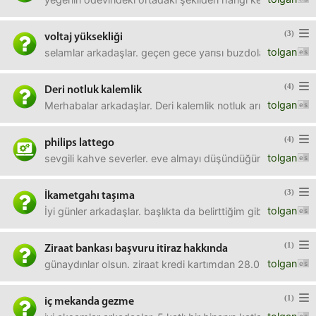
(3)
voltaj yüksekliği
tolgan
selamlar arkadaşlar. geçen gece yarısı buzdolabı motor kı
(4)
Deri notluk kalemlik
tolgan
Merhabalar arkadaşlar. Deri kalemlik notluk arıyorum da.
(4)
philips lattego
tolgan
sevgili kahve severler. eve almayı düşündüğüm kahve mak
(3)
İkametgahı taşıma
tolgan
İyi günler arkadaşlar. başlıkta da belirttiğim gibi yeğenim
(1)
Ziraat bankası başvuru itiraz hakkında
tolgan
günaydınlar olsun. ziraat kredi kartımdan 28.03 tarihinde
(1)
iç mekanda gezme