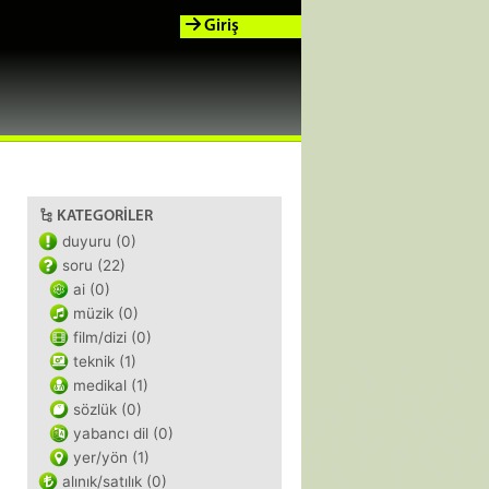
Giriş
KATEGORILER
duyuru (0)
soru (22)
ai (0)
müzik (0)
film/dizi (0)
teknik (1)
medikal (1)
sözlük (0)
yabancı dil (0)
yer/yön (1)
alınık/satılık (0)