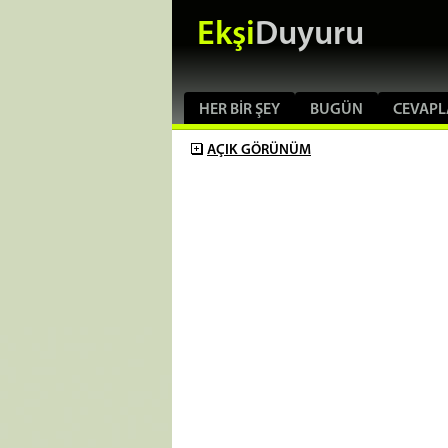
Ekşi
Duyuru
HER BIR ŞEY
BUGÜN
CEVAPL
AÇIK
GÖRÜNÜM