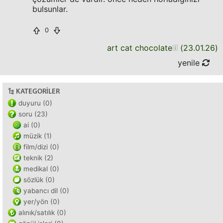
bulsunlar.
0
art cat chocolate
(
23.01.26
)
yenile
KATEGORILER
duyuru (0)
soru (23)
ai (0)
müzik (1)
film/dizi (0)
teknik (2)
medikal (0)
sözlük (0)
yabancı dil (0)
yer/yön (0)
alınık/satılık (0)