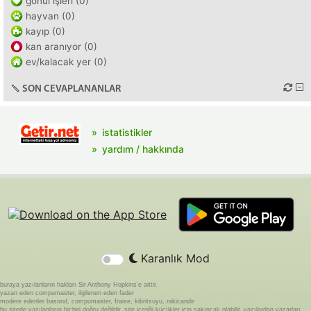
gönül işleri (0)
hayvan (0)
kayıp (0)
kan aranıyor (0)
ev/kalacak yer (0)
SON CEVAPLANANLAR
istatistikler
yardım / hakkında
Karanlık Mod
buraya yazılanların hakları Sir Anthony Hopkins'e aittir.
yazan eden compumaster, ilgilenen eden fader
modere edenler basond, compumaster, fraise, kibritsuyu, rakicandir
bu sitede yazılanların hiçbiri doğru değildir. site içeriği küçükler için sakıncalı olabilir. yazılardan yazarları