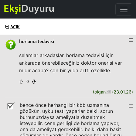
Ekşi
Duyuru
AÇIK
horlama tedavisi
selamlar arkadaşlar. horlama tedavisi için
ankarada önerebileceğiniz doktor önerisi var
mıdır acaba? son bir yılda arttı özellikle.
0
tolgan
(
23.01.26
)
bence önce herhangi bir kbb uzmanına
gözükün. uyku testi yaparlar belki. sorun
burnunuzdaysa ameliyatla düzeltmek
isteyebilir. çene geriliği de horlama yapıyor,
ona da ameliyat gerekebilir. belki daha basit
çözümler de vardır. önce neden horladığınızı