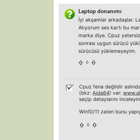
Laptop donanımı
İyi akşamlar arkadaşlar. 
Atıyorum ses kartı bu mark
marka diye. Cpuz yetersiz
sonrası uygun sürücü yükl
sürücüsü yüklemeyeyim.
0
Cpuz fena değildir aslınd
(bkz:
Aida64
) var:
www.a
seçip detaylarını inceleyi
Win10/11 zaten bunu yapıyo
0