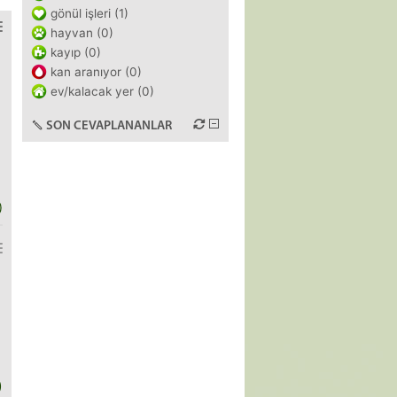
gönül işleri (1)
hayvan (0)
kayıp (0)
kan aranıyor (0)
ev/kalacak yer (0)
SON CEVAPLANANLAR
)
)