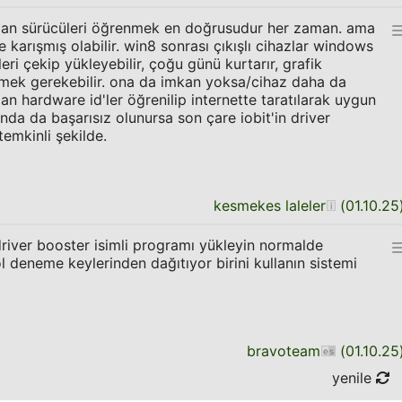
ndan sürücüleri öğrenmek en doğrusudur her zaman. ama
 karışmış olabilir. win8 sonrası çıkışlı cihazlar windows
eri çekip yükleyebilir, çoğu günü kurtarır, grafik
emek gerekebilir. ona da imkan yoksa/cihaz daha da
n hardware id'ler öğrenilip internette taratılarak uygun
unda da başarısız olunursa son çare iobit'in driver
emkinli şekilde.
kesmekes laleler
(
01.10.25
river booster isimli programı yükleyin normalde
l deneme keylerinden dağıtıyor birini kullanın sistemi
bravoteam
(
01.10.25
yenile