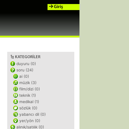
Giriş
KATEGORILER
duyuru (0)
soru (24)
ai (0)
müzik (3)
film/dizi (0)
teknik (1)
medikal (1)
sözlük (0)
yabancı dil (0)
yer/yön (0)
alınık/satılık (0)