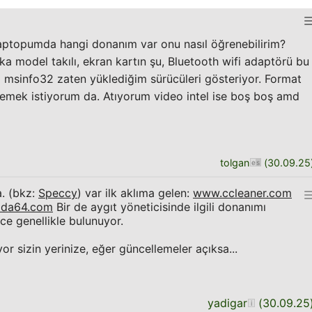
Laptopumda hangi donanım var onu nasıl öğrenebilirim?
a model takılı, ekran kartın şu, Bluetooth wifi adaptörü bu
 msinfo32 zaten yüklediğim sürücüleri gösteriyor. Format
emek istiyorum da. Atıyorum video intel ise boş boş amd
tolgan
(
30.09.25
a. (bkz:
Speccy
) var ilk aklıma gelen:
www.ccleaner.com
ida64.com
Bir de aygıt yöneticisinde ilgili donanımı
nce genellikle bulunuyor.
r sizin yerinize, eğer güncellemeler açıksa...
yadigar
(
30.09.25