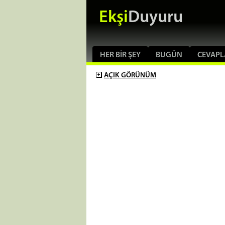
Ekşi
Duyuru
HER BIR ŞEY
BUGÜN
CEVAPL
AÇIK
GÖRÜNÜM