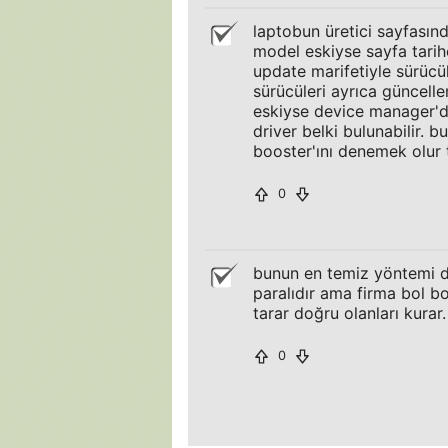
laptobun üretici sayfası
model eskiyse sayfa tarihe
update marifetiyle sürücül
sürücüleri ayrıca güncell
eskiyse device manager'da
driver belki bulunabilir. b
booster'ını denemek olur t
0
bunun en temiz yöntemi d
paralıdır ama firma bol bo
tarar doğru olanları kurar.
0