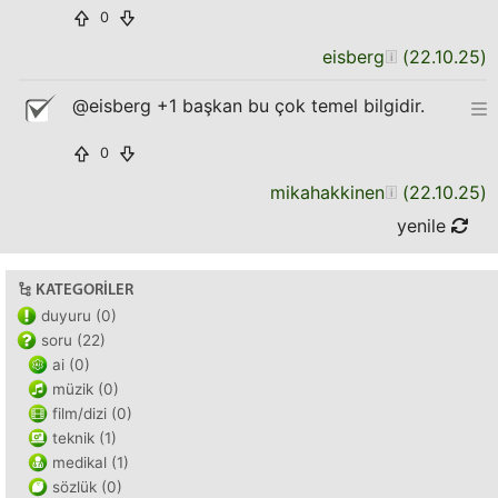
0
eisberg
(
22.10.25
)
@eisberg +1 başkan bu çok temel bilgidir.
0
mikahakkinen
(
22.10.25
)
yenile
KATEGORILER
duyuru (0)
soru (22)
ai (0)
müzik (0)
film/dizi (0)
teknik (1)
medikal (1)
sözlük (0)