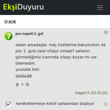
Ekşi
Duyuru
AÇIK
psv-napoli 2. gol
selam arkadaşlar. maç özetlerine bakıyordum da
psv 2. golü nasıl ofsayt olmadı? sahanın
görmediğimiz kısmında ofsayı bozan mı var
bilemedim.
youtube linki
youtu.be
0
tolgan
(
22.10.25
)
hareketlenmeye kendi sahasından başlıyor