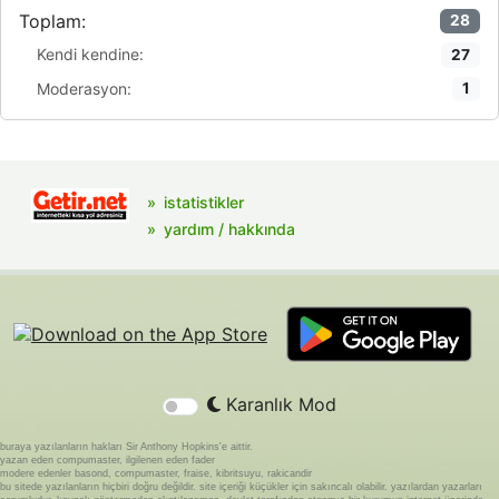
Toplam:
28
Kendi kendine:
27
Moderasyon:
1
istatistikler
yardım / hakkında
Karanlık Mod
buraya yazılanların hakları Sir Anthony Hopkins'e aittir.
yazan eden compumaster, ilgilenen eden fader
modere edenler basond, compumaster, fraise, kibritsuyu, rakicandir
bu sitede yazılanların hiçbiri doğru değildir. site içeriği küçükler için sakıncalı olabilir. yazılardan yazarları