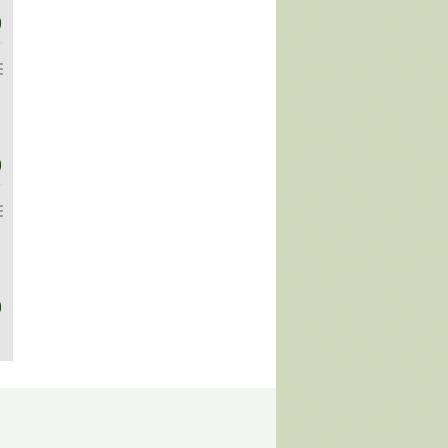
)
)
)