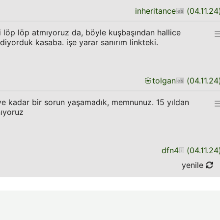
inheritance
(
04.11.24
 löp löp atmıyoruz da, böyle kuşbaşından hallice
gidiyorduk kasaba. işe yarar sanırım linkteki.
🌸
tolgan
(
04.11.24
ye kadar bir sorun yaşamadık, memnunuz. 15 yıldan
nıyoruz
dfn4
(
04.11.24
yenile