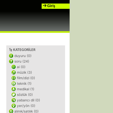
Giriş
KATEGORILER
duyuru (0)
soru (24)
ai (0)
müzik (3)
film/dizi (0)
teknik (1)
medikal (1)
sözlük (0)
yabancı dil (0)
yer/yön (0)
alınık/satılık (0)