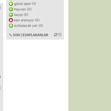
gönül işleri (1)
hayvan (0)
kayıp (0)
kan aranıyor (0)
ev/kalacak yer (0)
SON CEVAPLANANLAR
)