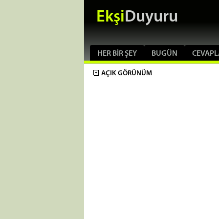
Ekşi
Duyuru
HER BIR ŞEY
BUGÜN
CEVAPL
AÇIK
GÖRÜNÜM