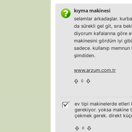
kıyma makinesi
selamlar arkadaşlar. kurb
da sürekli gel git, sıra b
diyorum kafalarına göre e
makinesini gördüm iyi gib
sadece. kullanıp memnun k
şimdiden.
www.arzum.com.tr
0
ev tipi makinelerde etleri
gerekiyor. yoksa makine tı
çekmek gerek. direkt küçük
0