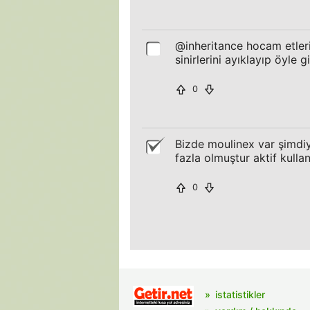
@inheritance hocam etleri
sinirlerini ayıklayıp öyle 
0
Bizde moulinex var şimdi
fazla olmuştur aktif kulla
0
istatistikler