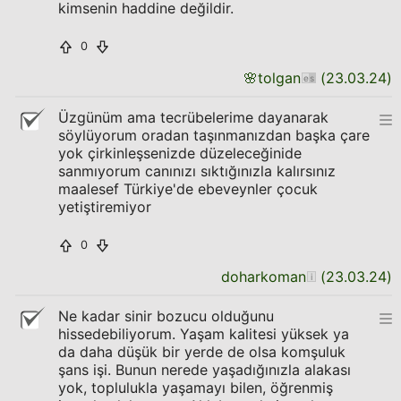
kimsenin haddine değildir.
0
🌸
tolgan
(
23.03.24
)
Üzgünüm ama tecrübelerime dayanarak
söylüyorum oradan taşınmanızdan başka çare
yok çirkinleşsenizde düzeleceğinide
sanmıyorum canınızı sıktığınızla kalırsınız
maalesef Türkiye'de ebeveynler çocuk
yetiştiremiyor
0
doharkoman
(
23.03.24
)
Ne kadar sinir bozucu olduğunu
hissedebiliyorum. Yaşam kalitesi yüksek ya
da daha düşük bir yerde de olsa komşuluk
şans işi. Bunun nerede yaşadığınızla alakası
yok, toplulukla yaşamayı bilen, öğrenmiş