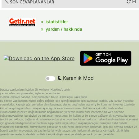
SON CEVAPLANANLAR
istatistikler
yardım / hakkında
Karanlık Mod
buraya yazılanların hakları Sir Anthony Hopkins'e aittir.
yazan eden compumaster, ilgilenen eden fader
modere edenler basond, compumaster, fraise, kibritsuyu, rakicandir
bu sitede yazılanların hiçbiri doğru değildir. site içeriği küçükler için sakıncalı olabilir. yazılardan yazarları
sorumludur. kaynak göstermeden alıntılanamaz. devlet tarafından atanmış bir kurumun internet üzerinde
kimin hangi bilgiye ulaşıp ulaşamayacağına karar vermesi insan haklarına aykırıdır. web siteleri
kullanıcıların istekleri doğrultusunda bağlandıkları yerlerdir. kullanıcılar isterlerse bir web sitesine
bağlanmayabilirler. bu güçleri ve imkanları mevcuttur. bir kullanıcı bir siteye bağlanmak istiyorsa bu onun
tercihi ve hakkıdır. bağlanmak istemiyorsa bu yine onun tercihi ve hakkıdır. halkın kendisine hizmet etmesi
için görevlendirdiği kurumlar hadlerini aşıp halka neye ulaşıp ulaşmayacağını bilmeyen cahil cühela
muamelesi edemezler. ebeveynlerin çocuklarını sakıncalı içeriklerden koruması için çok sayıda bedava ve
ücretli yazılım mevcuttur. bu yazılımlar bir web tarayıcısını kullanmaktan daha karmaşık teknik bilgi
gerektirmemektedir. devletin milletini küçük düşürmesi ve ebleh yerine koyması yasaktır.