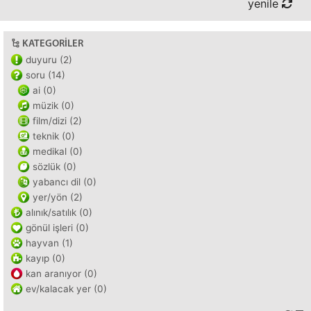
yenile
KATEGORILER
duyuru (2)
soru (14)
ai (0)
müzik (0)
film/dizi (2)
teknik (0)
medikal (0)
sözlük (0)
yabancı dil (0)
yer/yön (2)
alınık/satılık (0)
gönül işleri (0)
hayvan (1)
kayıp (0)
kan aranıyor (0)
ev/kalacak yer (0)