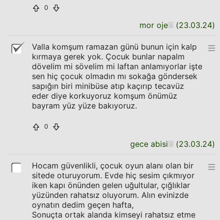
0
mor oje
(
23.03.24
)
Valla komşum ramazan günü bunun için kalp
kırmaya gerek yok. Çocuk bunlar napalm
dövelim mi sövelim mi laftan anlamıyorlar işte
sen hiç çocuk olmadın mı sokağa göndersek
sapığın biri minibüse atıp kaçırıp tecavüz
eder diye korkuyoruz komşum önümüz
bayram yüz yüze bakıyoruz.
0
gece abisi
(
23.03.24
)
Hocam güvenlikli, çocuk oyun alanı olan bir
sitede oturuyorum. Evde hiç sesim çıkmıyor
iken kapı önünden gelen uğultular, çığlıklar
yüzünden rahatsız oluyorum. Alın evinizde
oynatın dedim geçen hafta,
Sonuçta ortak alanda kimseyi rahatsız etme