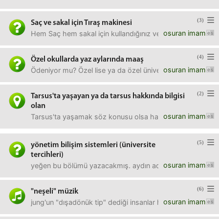
(3)
Saç ve sakal için Tıraş makinesi
osuran imam
Hem Saç hem sakal için kullandığınız ve tavsiye edebilece
(4)
Özel okullarda yaz aylarında maaş
osuran imam
Ödeniyor mu? Özel lise ya da özel üniversite, fark etmez. Ge
(2)
Tarsus'ta yaşayan ya da tarsus hakkında bilgisi
olan
osuran imam
Tarsus'ta yaşamak söz konusu olsa hangi semt/mahalle idea
(5)
yönetim bilişim sistemleri (üniversite
tercihleri)
osuran imam
yeğen bu bölümü yazacakmış. aydın adnan menderes tutuyor
(6)
"neşeli" müzik
osuran imam
jung'un "dışadönük tip" dediği insanlar hangi müzikleri d