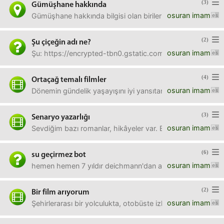
(3)
Gümüşhane hakkında
osuran imam
Gümüşhane hakkında bilgisi olan birileri var mı? Şehrin me
(2)
Şu çiçeğin adı ne?
osuran imam
Şu: https://encrypted-tbn0.gstatic.com/images?q
(4)
Ortaçağ temalı filmler
osuran imam
Dönemin gündelik yaşayışını iyi yansıtan filmler olarak hangil
(3)
Senaryo yazarlığı
osuran imam
Sevdiğim bazı romanlar, hikâyeler var. Baktım kimse bunla
(6)
su geçirmez bot
osuran imam
hemen hemen 7 yıldır deichmann'dan aldığım botları kullan
(2)
Bir film arıyorum
osuran imam
Şehirlerarası bir yolculukta, otobüste izlemiştim. Pamukkal