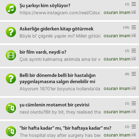
(1)
Şu şarkıyı kim söylüyor?
osuran imam
https://www.instagram.com/reel/CdsxXtNAB69/?igsh
(16)
Askerliğe giderken kitap götürmek
osuran imam
Böyle bi' çılgınlık yapılır mı? Millet götürüyor tabii ama
(2)
bir film vardı, neydi o?
osuran imam
Çok ayrıntı kalmamış aklımda ama bir vatandaşa "amelie tad
(6)
Belli bir dönemde belli bir hastalığın
yaygınlaşmasına salgın denebilir mi
osuran imam
Atıyorum 1870'ler boyunca hollanda'da aids hastalığı çok y
(1)
şu cümlenin motamot bir çevirisi
osuran imam
nasıl olurdu?Bit by bit, they realised that all was not lo
(2)
"bir hafta kadar" mı, "bir haftaya kadar" mı?
osuran imam
The hospital stay after surgery has been shortened to as 