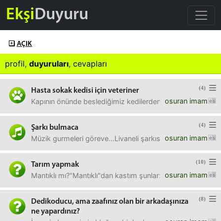
Ekşi
Duyuru
AÇIK
profil
,
duyuruları
,
cevapları
(4)
Hasta sokak kedisi için veteriner
osuran imam
Kapının önünde beslediğimiz kedilerden biri hastalandı. A
(4)
Şarkı bulmaca
osuran imam
Müzik gurmeleri göreve...Livaneli şarkısı sanki bu ama e
(10)
Tarım yapmak
osuran imam
Mantıklı mı?"Mantıklı"dan kastım şunlar: bir, kârlı mı? İk
(8)
Dedikoducu, ama zaafınız olan bir arkadaşınıza
ne yapardınız?