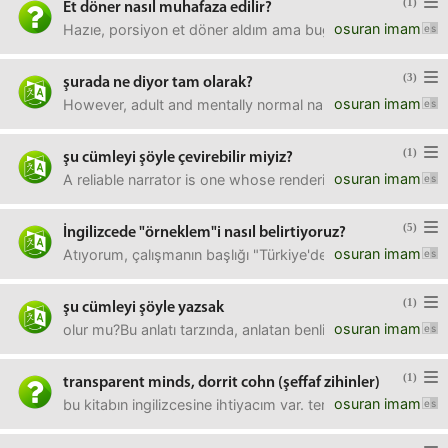
(1)
Et döner nasıl muhafaza edilir?
osuran imam
Hazıe, porsiyon et döner aldım ama bugün yiyemeyeceğim
(3)
şurada ne diyor tam olarak?
osuran imam
However, adult and mentally normal narrators also quite o
(1)
şu cümleyi şöyle çevirebilir miyiz?
osuran imam
A reliable narrator is one whose rendering of the story an
(5)
İngilizcede "örneklem"i nasıl belirtiyoruz?
osuran imam
Atıyorum, çalışmanın başlığı "Türkiye'de Çocuk İşçiliği: İ
(1)
şu cümleyi şöyle yazsak
osuran imam
olur mu?Bu anlatı tarzında, anlatan benlik tamamen geri çe
(1)
transparent minds, dorrit cohn (şeffaf zihinler)
osuran imam
bu kitabın ingilizcesine ihtiyacım var. terminolojinin özgün 