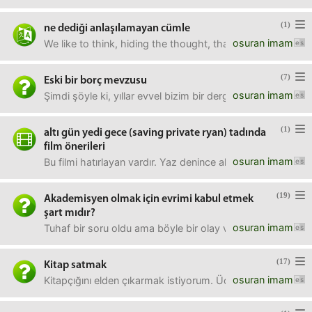
(1)
ne dediği anlaşılamayan cümle
osuran imam
We like to think, hiding the thought, that with all the m
(7)
Eski bir borç mevzusu
osuran imam
Şimdi şöyle ki, yıllar evvel bizim bir dergi çıkarma projesi
(1)
altı gün yedi gece (saving private ryan) tadında
film önerileri
osuran imam
Bu filmi hatırlayan vardır. Yaz denince aklıma ilk gelen fi
(19)
Akademisyen olmak için evrimi kabul etmek
şart mıdır?
osuran imam
Tuhaf bir soru oldu ama böyle bir olay var. Şimdi diyelim k
(17)
Kitap satmak
osuran imam
Kitapçığını elden çıkarmak istiyorum. Üç bin civarında ki