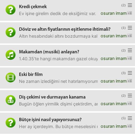
(2)
Kredi çekmek
osuran imam
Ev işine girelim dedik de eksiğimiz var. 500 bin işimizi gö
(1)
Döviz ve altın fiyatlarının eşitlenme ihtimali?
osuran imam
Altın hesabındaki altını bozdurmaya kalkıp fiziki altın almak
(2)
Makamdan (musiki) anlayan?
osuran imam
1.40.35'te hangi makamdan gazel okuyor ata demirer? H
(3)
Eski bir film
osuran imam
Ne zaman izlediğimi net hatırlamıyorum; ama muhtemelen 20
(2)
Diş çekimi ve durmayan kanama
osuran imam
Bugün öğlen yirmilik dişimi çektirdim, ama kanama durmadı
(5)
Bütçe işini nasıl yapıyorsunuz?
osuran imam
Her ay içerdeyim. Bu bütçe meselesini nasıl ayarlıyorsun