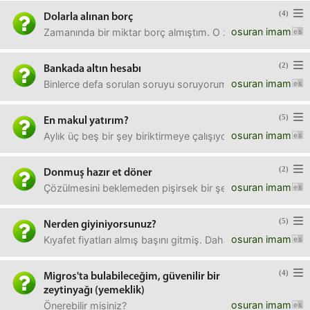
(4)
Dolarla alınan borç
osuran imam
Zamanında bir miktar borç almıştım. O zamanki tl karşılığı
(2)
Bankada altın hesabı
osuran imam
Binlerce defa sorulan soruyu soruyorum: bankada altın hes
(5)
En makul yatırım?
osuran imam
Aylık üç beş bir şey biriktirmeye çalışıyoruz. Şu an dövi
(2)
Donmuş hazır et döner
osuran imam
Çözülmesini beklemeden pişirsek bir şey olur mu?
(5)
Nerden giyiniyorsunuz?
osuran imam
Kıyafet fiyatları almış başını gitmiş. Daha kötüsü, dünya
(4)
Migros'ta bulabileceğim, güvenilir bir
zeytinyağı (yemeklik)
osuran imam
Önerebilir misiniz?