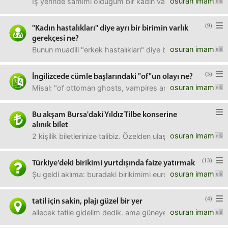
osuran imam
İş yerinde samimi olduğum bir kadın var, ebrar, dedikodu
(9)
"Kadın hastalıkları" diye ayrı bir birimin varlık
gerekçesi ne?
osuran imam
Bunun muadili "erkek hastalıkları" diye bir alan yok. Bu 
(5)
İngilizcede cümle başlarındaki "of"un olayı ne?
osuran imam
Misal: "of ottoman ghosts, vampires and sorcerers: an old 
Bu akşam Bursa'daki Yıldız Tilbe konserine
alınık bilet
osuran imam
2 kişilik biletlerinize talibiz. Özelden ulaşabilirsiniz.
(13)
Türkiye’deki birikimi yurtdışında faize yatırmak
osuran imam
Şu geldi aklıma: buradaki birikimimi euroya çevirip alman
(4)
tatil için sakin, plajı güzel bir yer
osuran imam
ailecek tatile gidelim dedik. ama güneye inmek istemedik. o