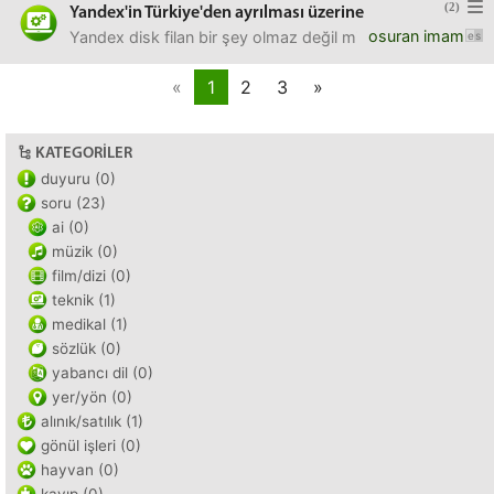
(2)
Yandex'in Türkiye'den ayrılması üzerine
osuran imam
Yandex disk filan bir şey olmaz değil mi? Aniden çöküp d
«
1
2
3
»
KATEGORILER
duyuru (0)
soru (23)
ai (0)
müzik (0)
film/dizi (0)
teknik (1)
medikal (1)
sözlük (0)
yabancı dil (0)
yer/yön (0)
alınık/satılık (1)
gönül işleri (0)
hayvan (0)