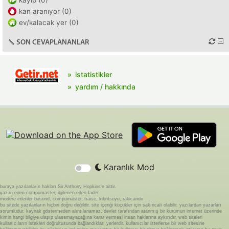
kayıp (0)
kan aranıyor (0)
ev/kalacak yer (0)
SON CEVAPLANANLAR
istatistikler
yardım / hakkında
Karanlık Mod
buraya yazılanların hakları Sir Anthony Hopkins'e aittir.
yazan eden compumaster, ilgilenen eden fader
modere edenler basond, compumaster, fraise, kibritsuyu, rakicandir
bu sitede yazılanların hiçbiri doğru değildir. site içeriği küçükler için sakıncalı olabilir. yazılardan yazarları
sorumludur. kaynak göstermeden alıntılanamaz. devlet tarafından atanmış bir kurumun internet üzerinde
kimin hangi bilgiye ulaşıp ulaşamayacağına karar vermesi insan haklarına aykırıdır. web siteleri
kullanıcıların istekleri doğrultusunda bağlandıkları yerlerdir. kullanıcılar isterlerse bir web sitesine