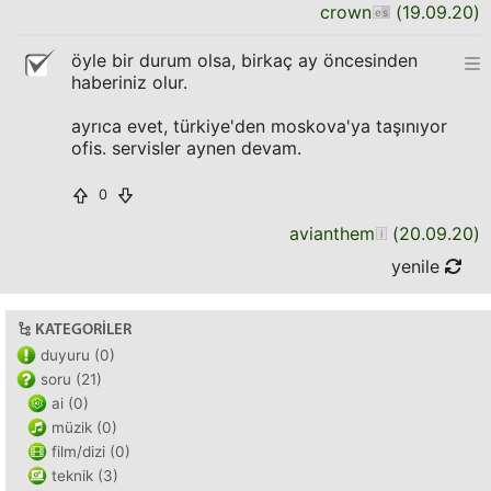
crown
(
19.09.20
)
öyle bir durum olsa, birkaç ay öncesinden
haberiniz olur.
ayrıca evet, türkiye'den moskova'ya taşınıyor
ofis. servisler aynen devam.
0
avianthem
(
20.09.20
)
yenile
KATEGORILER
duyuru (0)
soru (21)
ai (0)
müzik (0)
film/dizi (0)
teknik (3)