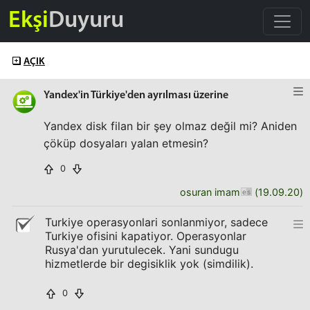
Ekşi
Duyuru
AÇIK
Yandex'in Türkiye'den ayrılması üzerine
Yandex disk filan bir şey olmaz değil mi? Aniden
çöküp dosyaları yalan etmesin?
0
osuran imam
(
19.09.20
)
Turkiye operasyonlari sonlanmiyor, sadece
Turkiye ofisini kapatiyor. Operasyonlar
Rusya'dan yurutulecek. Yani sundugu
hizmetlerde bir degisiklik yok (simdilik).
0