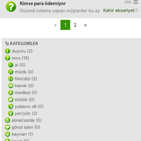
(12)
Kimse para ödemiyor
Kahir ekseriyet
Düzenli ödeme yapan müşteriler bu ay başından beri sözleş
«
1
2
»
KATEGORILER
duyuru (2)
soru (15)
ai (0)
müzik (0)
film/dizi (2)
teknik (0)
medikal (0)
sözlük (0)
yabancı dil (0)
yer/yön (2)
alınık/satılık (0)
gönül işleri (0)
hayvan (1)