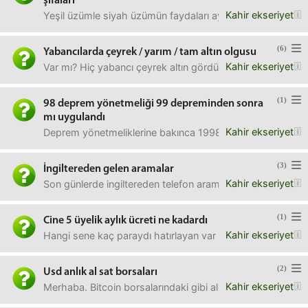
şifaları
Kahir ekseriyet
Yeşil üzümle siyah üzümün faydaları aynı mıdır? Bunların çek
(6)
Yabancılarda çeyrek / yarım / tam altın olgusu
Kahir ekseriyet
Var mı? Hiç yabancı çeyrek altın gördünüz mü fotoğrafı va
(1)
98 deprem yönetmeliği 99 depreminden sonra
mı uygulandı
Kahir ekseriyet
Deprem yönetmeliklerine bakınca 1998 var 2007 var. Halk 
(3)
İngiltereden gelen aramalar
Kahir ekseriyet
Son günlerde ingiltereden telefon aramaları geliyor. Dün
(1)
Cine 5 üyelik aylık ücreti ne kadardı
Kahir ekseriyet
Hangi sene kaç paraydı hatırlayan var mı? (Maçlar bu kana
(2)
Usd anlık al sat borsaları
Kahir ekseriyet
Merhaba. Bitcoin borsalarındaki gibi alış emirleri satış emi