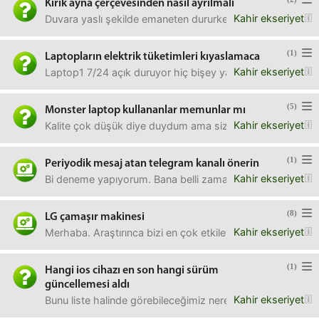
Kırık ayna çerçevesinden nasıl ayrılmalı
Kahir ekseriyet
Duvara yaslı şekilde emaneten dururken robot süpürge çarp
(1)
Laptopların elektrik tüketimleri kıyaslamaca
Kahir ekseriyet
Laptop1 7/24 açık duruyor hiç bişey yapmıyor. Ara sıra sağ
(5)
Monster laptop kullananlar memunlar mı
Kahir ekseriyet
Kalite çok düşük diye duydum ama siz veya çevrenizde kul
(1)
Periyodik mesaj atan telegram kanalı önerin
Kahir ekseriyet
Bi deneme yapıyorum. Bana belli zamanda mesaj atan, mümkü
(8)
LG çamaşır makinesi
Kahir ekseriyet
Merhaba. Araştırınca bizi en çok etkileyen modeller LG ma
(1)
Hangi ios cihazı en son hangi sürüm
güncellemesi aldı
Kahir ekseriyet
Bunu liste halinde görebileceğimiz neresi var?