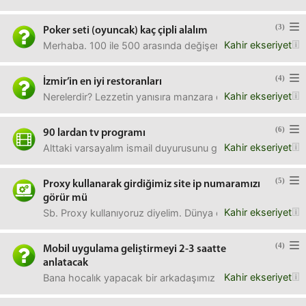
(3)
Poker seti (oyuncak) kaç çipli alalım
Kahir ekseriyet
Merhaba. 100 ile 500 arasında değişen sayılarda çipler sat
(4)
İzmir’in en iyi restoranları
Kahir ekseriyet
Nerelerdir? Lezzetin yanısıra manzara da olsa iyi olur.
(6)
90 lardan tv programı
Kahir ekseriyet
Alttaki varsayalım ismail duyurusunu görünce aklıma geldi 
(5)
Proxy kullanarak girdiğimiz site ip numaramızı
görür mü
Kahir ekseriyet
Sb. Proxy kullanıyoruz diyelim. Dünya çapında bilinen bir si
(4)
Mobil uygulama geliştirmeyi 2-3 saatte
anlatacak
Kahir ekseriyet
Bana hocalık yapacak bir arkadaşımız var mı? .net çiyim 15 