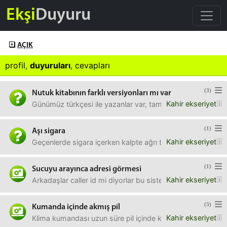
Ekşi
Duyuru
AÇIK
profil
,
duyuruları
,
cevapları
(3)
Nutuk kitabının farklı versiyonları mı var
Kahir ekseriyet
Günümüz türkçesi ile yazanlar var, tam metin yazanlar var,
(1)
Aşı sigara
Kahir ekseriyet
Geçenlerde sigara içerken kalpte ağrı tarzı bişey oldu, s
(1)
Sucuyu arayınca adresi görmesi
Kahir ekseriyet
Arkadaşlar caller id mi diyorlar bu sisteme, onun fiziki 
(3)
Kumanda içinde akmış pil
Kahir ekseriyet
Klima kumandası uzun süre pil içinde kalmış, piller akmış,