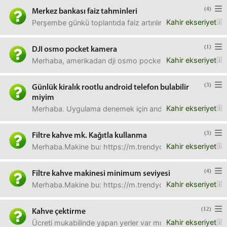
(4)
Merkez bankası faiz tahminleri
Kahir ekseriyet
Perşembe günkü toplantıda faiz artırılır mı, ne kadar artırılı
(1)
DJI osmo pocket kamera
Kahir ekseriyet
Merhaba, amerikadan dji osmo pocket tarzı bir kamera al
(3)
Günlük kiralık rootlu android telefon bulabilir
miyim
Kahir ekseriyet
Merhaba. Uygulama denemek için androidin 5 ten itibaren f
(3)
Filtre kahve mk. Kağıtla kullanma
Kahir ekseriyet
Merhaba.Makine bu: https://m.trendyol.com/delonghi/d
(4)
Filtre kahve makinesi minimum seviyesi
Kahir ekseriyet
Merhaba.Makine bu: https://m.trendyol.com/delonghi/de
(12)
Kahve çektirme
Kahir ekseriyet
Ücreti mukabilinde yapan yerler var mı? Rica etmek iste