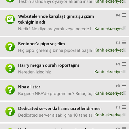
Kahir ekseriyet
Tesbih aslında iyi oyalıyor eli ama insanların yanında hoş
(6)
Websitelerinde karşılaştığımız şu çizim
tekniğinin adı
Kahir ekseriyet
Nedir? Ne diye arayarak veya nerede buluruz? Teşekkürl
(1)
Beginner’a pipo seçelim
Kahir ekseriyet
Hiç pipo içmemiş birine pipo/set başlangıç seti önerir misi
(2)
Harry megan oprah röportajını
Kahir ekseriyet
Nereden izlediniz
(4)
Nba all star
Kahir ekseriyet
Bu gece NBA’de program ne? Smaç üçlük yarışması falan da
(1)
Dedicated server’da lisans ücretlendirmesi
Kahir ekseriyet
Dedicated server alsak içine 10 tane sanal sunucu kursak h
(2)