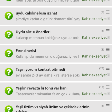
Merhaba. Bi oda düşünün labirent gibi dolaplarla doldurulmu
(3)
uydu cahiline kısa izahat
Kahir ekseriyet
şimdiye kadar digitürk dsmart türü yayınlar kullandım. han
(3)
Uydu alıcısı önerileri
Kahir ekseriyet
kullanıp memnun kaldığınız uydu alıcıları hangileridir, neler
(1)
Fırın önerisi
Kahir ekseriyet
Kullanıp da memnun olduğunuz iyi ve hızlı pişiren, geniş özel
(20)
Taşınıyorum kontrat bitmedi
Kahir ekseriyet
ev sahibi 2-3 ay daha kira isterse sokak çocuklarını, evsi
(13)
Yeşilin revaçta bi tonu var hani
Kahir ekseriyet
Tasarımcılar mimarlar falan çok kullanıyor, herkes bayılı
(3)
Yeşil üzüm vs siyah üzüm ve çekirdeklerinin