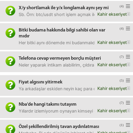
(4)
X/y shortlamak ile y/x longlamak aynı şey mi
Kahir ekseriyet
Sb. Örn: btc/usdt short işlem açmak ile usdt/btc long işl
(4)
Bitki budama hakkında bilgi sahibi olan var
mıdır
Kahir ekseriyet
Her bitki aynı dönemde mi budanmalıdır? Aynıysa zamanı n
(7)
Telefona cevap vermeyen borçlu müşteri
Kahir ekseriyet
Neler yaparak intikam alabilirim, çıldıracağım. Arıyorum 
(5)
Fiyat algısını yitirmek
Kahir ekseriyet
Ya arkadaşlar eskiden neyin kaç para olduğunu bilirdik. 2,5
(7)
Nba’de hangi takımı tutayım
Kahir ekseriyet
Yıllardır izlemiyorum oynayan kimseyi de tanımıyorum ama 
(1)
Özel şekillendirilmiş tavan aydınlatması
Kahir ekseriyet