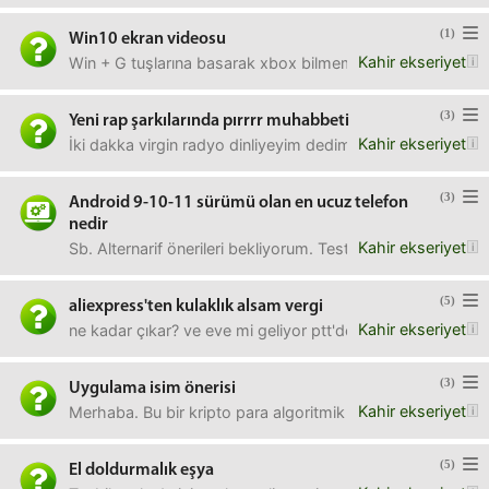
(1)
Win10 ekran videosu
Kahir ekseriyet
Win + G tuşlarına basarak xbox bilmemnesi geliyor, anca
(3)
Yeni rap şarkılarında pırrrr muhabbeti
Kahir ekseriyet
İki dakka virgin radyo dinliyeyim dedim, zaten o kadar taha
(3)
Android 9-10-11 sürümü olan en ucuz telefon
nedir
Kahir ekseriyet
Sb. Alternarif önerileri bekliyorum. Test maksatlı lazımdır. 
(5)
aliexpress'ten kulaklık alsam vergi
Kahir ekseriyet
ne kadar çıkar? ve eve mi geliyor ptt'den mi gidip alınıyor
(3)
Uygulama isim önerisi
Kahir ekseriyet
Merhaba. Bu bir kripto para algoritmik trading botu. Çok ba
(5)
El doldurmalık eşya