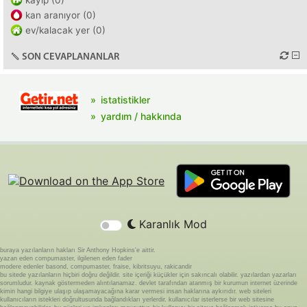
kayıp (0)
kan aranıyor (0)
ev/kalacak yer (0)
SON CEVAPLANANLAR
istatistikler
yardım / hakkında
Karanlık Mod
buraya yazılanların hakları Sir Anthony Hopkins'e aittir.
yazan eden compumaster, ilgilenen eden fader
modere edenler basond, compumaster, fraise, kibritsuyu, rakicandir
bu sitede yazılanların hiçbiri doğru değildir. site içeriği küçükler için sakıncalı olabilir. yazılardan yazarları
sorumludur. kaynak göstermeden alıntılanamaz. devlet tarafından atanmış bir kurumun internet üzerinde
kimin hangi bilgiye ulaşıp ulaşamayacağına karar vermesi insan haklarına aykırıdır. web siteleri
kullanıcıların istekleri doğrultusunda bağlandıkları yerlerdir. kullanıcılar isterlerse bir web sitesine