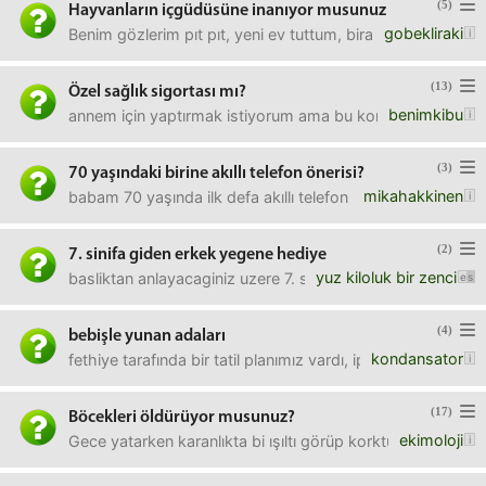
(5)
Hayvanların içgüdüsüne inanıyor musunuz
gobekliraki
Benim gözlerim pıt pıt, yeni ev tuttum, biraz da uzak g
(13)
Özel sağlık sigortası mı?
benimkibu
annem için yaptırmak istiyorum ama bu konuda HİÇ fikrim v
(3)
70 yaşındaki birine akıllı telefon önerisi?
mikahakkinen
babam 70 yaşında ilk defa akıllı telefon kullanacak. sorun
(2)
7. sinifa giden erkek yegene hediye
yuz kiloluk bir zenci
basliktan anlayacaginiz uzere 7. sinifa basliyan bir yegen
(4)
bebişle yunan adaları
kondansator
fethiye tarafında bir tatil planımız vardı, iptal olunca r
(17)
Böcekleri öldürüyor musunuz?
ekimoloji
Gece yatarken karanlıkta bi ışıltı görüp korktum, ateş b