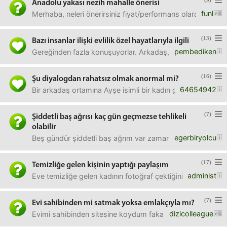
(9)
Anadolu yakası nezih mahalle önerisi
funl
Merhaba, neleri önerirsiniz fiyat/performans olarak genel
(13)
Bazı insanlar ilişki evlilik özel hayatlarıyla ilgili
pembediken
Gereğinden fazla konuşuyorlar. Arkadaş, iş ya da herhangi b
(16)
Şu diyalogdan rahatsız olmak anormal mi?
64654942
Bir arkadaş ortamına Ayşe isimli bir kadın geliyor. Arkadaşl
(7)
Şiddetli baş ağrısı kaç gün geçmezse tehlikeli
olabilir
egerbiryolcu
Beş gündür şiddetli baş ağrım var zaman zaman hafifliyo a
(17)
Temizliğe gelen kişinin yaptığı paylaşım
administ
Eve temizliğe gelen kadının fotoğraf çektiğini görmüş eşi
(7)
Evi sahibinden mi satmak yoksa emlakçıyla mı?
dizicolleague
Evimi sahibinden sitesine koydum fakat 15 gündür emlakç