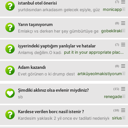
(7)
istanbul otel önerisi
monicapp
yurtdısından arkadasım gelecek eşiyle, güzel bir otel öner
(8)
Yarın taşınıyorum
gobekliraki
Emlakçı vs derken her şey gümbürtüye geldi gibi. Muhakkak
(7)
işyerindeki yaptığım yanlışlar ve hatalar
put it in your appropriate place
Anlamış değilim.O kadar kendimi geliştirdim, yaptım ama 
(8)
Adam kazandı
artıküyeolmakistiyorum
Evet görünen o ki drump desteğini aldı finansal desteği d
(15)
Şimdiki aklınız olsa evlenir miydiniz?
renegade
sb
(10)
Kardese verilen borc nasil istenir ?
sirius
Kardesim yaklasik 2 yil once ev tadilati nedeniyle 80 bin T