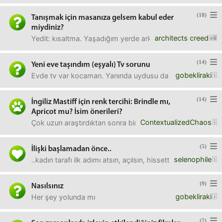
(18)
Tanışmak için masanıza gelsem kabul eder
miydiniz?
architects creed
Yedit: kısaltma. Yaşadığım yerde arkadaşım yok ve yeni i
(14)
Yeni eve taşındım (eşyalı) Tv sorunu
gobekliraki
Evde tv var kocaman. Yanında uydusu da var ama açınca “s
(14)
İngiliz Mastiff için renk tercihi: Brindle mı,
Apricot mu? İsim önerileri?
ContextualizedChaos
Çok uzun araştırdıktan sonra bir İngiliz Mastiff yavrusu
(5)
İlişki başlamadan önce..
selenophile
..kadın tarafı ilk adımı atsın, açılsın, hissettiği ne vars
(9)
Nasılsınız
gobekliraki
Her şey yolunda mı
(7)