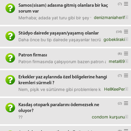
(7)
Samos(sisam) adasına gitmiş olanlara bir kaç
sorum var
denizmaniaherif
Merhaba; adada yat turu gibi bir şey var mı ? bir de turist
(14)
Stüdyo dairede yaşayan/yaşamış olanlar
gobekliraki
Daha önce bu tip dairede yaşayanlar tecrübelerini yazabi
(6)
Patron firması
metal69
Patron firmasında çalışıyorum bazen patron alay eder gib
(7)
Erkekler yaz aylarında özel bölgelerine hangi
kremleri sürmeli ?
HellKeePer
Nem, pişik ve sürtünme gibi problemlere karşı kullandığınız
(2)
Kasdaş otopark paralarını ödemezsek ne
oluyor?
condom kurşunu
??