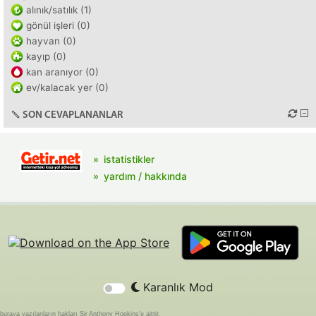
alınık/satılık (1)
gönül işleri (0)
hayvan (0)
kayıp (0)
kan aranıyor (0)
ev/kalacak yer (0)
SON CEVAPLANANLAR
istatistikler
yardım / hakkında
Karanlık Mod
buraya yazılanların hakları Sir Anthony Hopkins'e aittir.