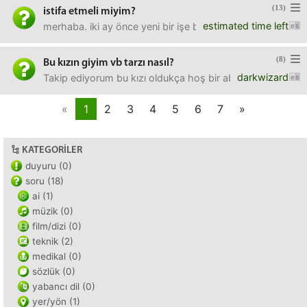
(13)
istifa etmeli miyim?
estimated time left
merhaba. iki ay önce yeni bir işe başlamıştım (deneme sürec
(8)
Bu kızın giyim vb tarzı nasıl?
darkwizard
Takip ediyorum bu kızı oldukça hoş bir abhaz kızı. Sizce 
«
1
2
3
4
5
6
7
»
KATEGORILER
duyuru (0)
soru (18)
ai (1)
müzik (0)
film/dizi (0)
teknik (2)
medikal (0)
sözlük (0)
yabancı dil (0)
yer/yön (1)