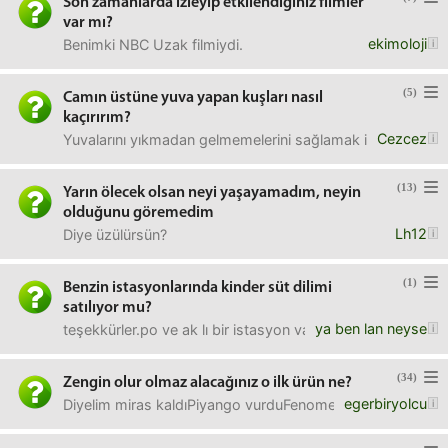
Son zamanlarda izleyip etkilendiğiniz filmler
var mı?
ekimoloji
Benimki NBC Uzak filmiydi.
(5)
Camın üstüne yuva yapan kuşları nasıl
kaçırırım?
Cezcez
Yuvalarını yıkmadan gelmemelerini sağlamak için. Çok ötüy
(13)
Yarın ölecek olsan neyi yaşayamadım, neyin
olduğunu göremedim
Lh12
Diye üzülürsün?
(1)
Benzin istasyonlarında kinder süt dilimi
satılıyor mu?
ya ben lan neyse
teşekkürler.po ve ak lı bir istasyon var.
(34)
Zengin olur olmaz alacağınız o ilk ürün ne?
egerbiryolcu
Diyelim miras kaldıPiyango vurduFenomen oldunuz vs vs vsO