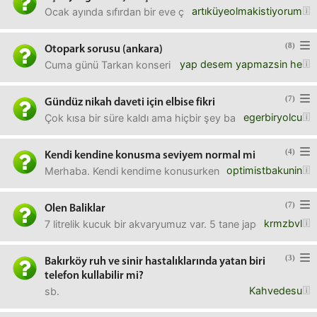
artıküyeolmakistiyorum
Ocak ayında sıfırdan bir eve çıkıp sıfır eşyalar almıştım. K
(8)
Otopark sorusu (ankara)
yap desem yapmazsin he
Cuma günü Tarkan konseri için Altındağ millet bahçesine g
(7)
Gündüz nikah daveti için elbise fikri
egerbiryolcu
Çok kısa bir süre kaldı ama hiçbir şey bakamadım. Öğlen 
(4)
Kendi kendine konusma seviyem normal mi
optimistbakunin
Merhaba. Kendi kendime konusurken jest ve mimikler el yuz 
(7)
Olen Baliklar
krmzbvl
7 litrelik kucuk bir akvaryumuz var. 5 tane japon baligi a
(3)
Bakırköy ruh ve sinir hastalıklarında yatan biri
telefon kullabilir mi?
Kahvedesu
sb.