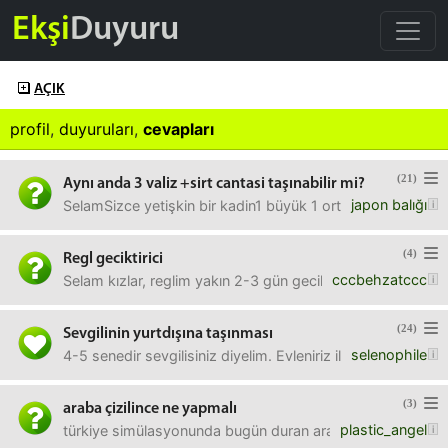
Ekşi
Duyuru
AÇIK
profil
,
duyuruları
,
cevapları
(21)
Aynı anda 3 valiz +sirt cantasi taşınabilir mi?
japon balığı
SelamSizce yetişkin bir kadin1 büyük 1 orta1 küçük boy val
(4)
Regl geciktirici
cccbehzatccc
Selam kızlar, reglim yakın 2-3 gün gecikmesine ihtiyacım 
(24)
Sevgilinin yurtdışına taşınması
selenophile
4-5 senedir sevgilisiniz diyelim. Evleniriz ileride diye de
(3)
araba çizilince ne yapmalı
plastic_angel
türkiye simülasyonunda bugün duran arabanın kaldırım tar