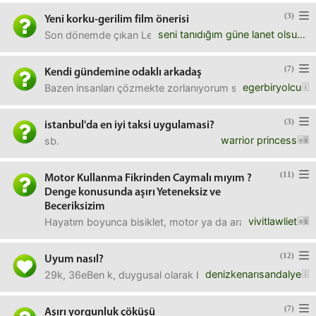
(3)
Yeni korku-gerilim film önerisi
seni tanıdığım güne lanet olsun
Son dönemde çıkan Lee Cronin's The Mummy, Hokum, Obsessi
(7)
Kendi gündemine odaklı arkadaş
egerbiryolcu
Bazen insanları çözmekte zorlanıyorum sormak istedim. B
(3)
istanbul'da en iyi taksi uygulamasi?
warrior princess
sb.
(11)
Motor Kullanma Fikrinden Caymalı mıyım ?
Denge konusunda aşırı Yeteneksiz ve
Beceriksizim
vivitlawliet
Hayatım boyunca bisiklet, motor ya da araba kullanmadım
(12)
Uyum nasıl?
denizkenarısandalye
29k, 36eBen k, duygusal olarak başlarda mesafeli ama iliş
(7)
Aşırı yorgunluk çöküşü