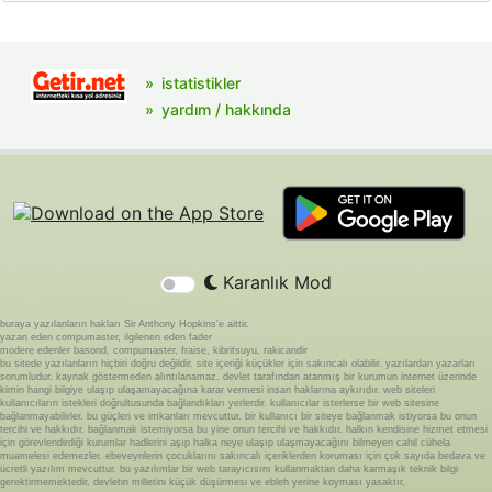
istatistikler
yardım / hakkında
Karanlık Mod
buraya yazılanların hakları Sir Anthony Hopkins'e aittir.
yazan eden compumaster, ilgilenen eden fader
modere edenler basond, compumaster, fraise, kibritsuyu, rakicandir
bu sitede yazılanların hiçbiri doğru değildir. site içeriği küçükler için sakıncalı olabilir. yazılardan yazarları
sorumludur. kaynak göstermeden alıntılanamaz. devlet tarafından atanmış bir kurumun internet üzerinde
kimin hangi bilgiye ulaşıp ulaşamayacağına karar vermesi insan haklarına aykırıdır. web siteleri
kullanıcıların istekleri doğrultusunda bağlandıkları yerlerdir. kullanıcılar isterlerse bir web sitesine
bağlanmayabilirler. bu güçleri ve imkanları mevcuttur. bir kullanıcı bir siteye bağlanmak istiyorsa bu onun
tercihi ve hakkıdır. bağlanmak istemiyorsa bu yine onun tercihi ve hakkıdır. halkın kendisine hizmet etmesi
için görevlendirdiği kurumlar hadlerini aşıp halka neye ulaşıp ulaşmayacağını bilmeyen cahil cühela
muamelesi edemezler. ebeveynlerin çocuklarını sakıncalı içeriklerden koruması için çok sayıda bedava ve
ücretli yazılım mevcuttur. bu yazılımlar bir web tarayıcısını kullanmaktan daha karmaşık teknik bilgi
gerektirmemektedir. devletin milletini küçük düşürmesi ve ebleh yerine koyması yasaktır.