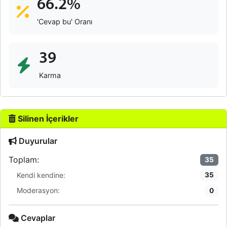
66.2%
'Cevap bu' Oranı
39
Karma
Silinen İçerikler
Duyurular
Toplam:
35
Kendi kendine:
35
Moderasyon:
0
Cevaplar