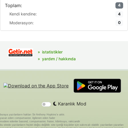
Toplam:
4
Kendi kendine:
4
Moderasyon:
0
istatistikler
yardım / hakkında
Karanlık Mod
buraya yazılanların hakları Sir Anthony Hopkins'e aittir.
yazan eden compumaster, ilgilenen eden fader
modere edenler basond, compumaster, fraise, kibritsuyu, rakicandir
bu sitede yazılanların hiçbiri doğru değildir. site içeriği küçükler için sakıncalı olabilir. yazılardan yazarları